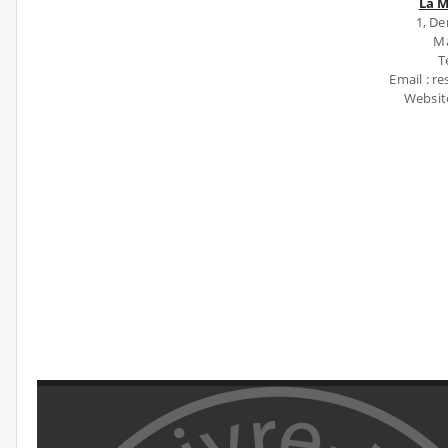
La 
1, De
Ma
T
Email : 
Websit