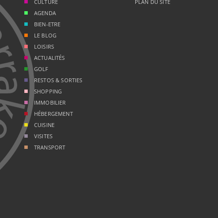
CULTURE
PLAN DU SITE
AGENDA
BIEN-ETRE
LE BLOG
LOISIRS
ACTUALITÉS
GOLF
RESTOS & SORTIES
SHOPPING
IMMOBILIER
HÉBERGEMENT
CUISINE
VISITES
TRANSPORT