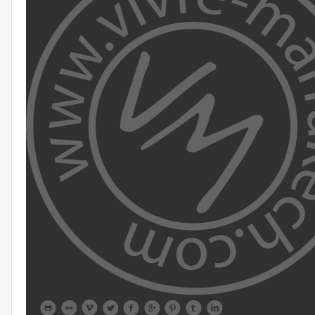








