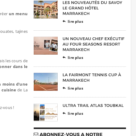
créer
un menu
lire plus

riouates, tajines
lire plus

ais les cours de
ionner dans le
en moins d'une
lire plus

e cuisine
de La
z-vous !
lire plus
