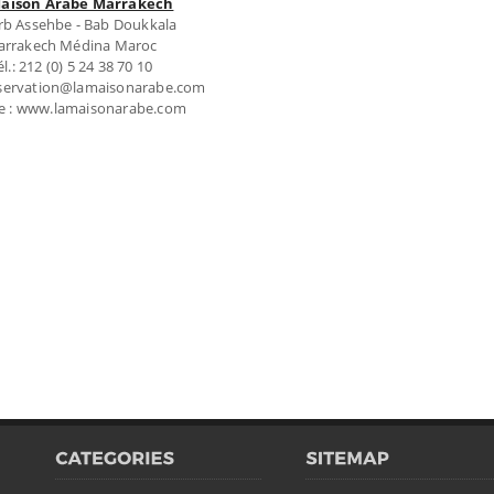
Maison Arabe Marrakech
rb Assehbe - Bab Doukkala
rrakech Médina Maroc
él.: 212 (0) 5 24 38 70 10
reservation@lamaisonarabe.com
e : www.lamaisonarabe.com