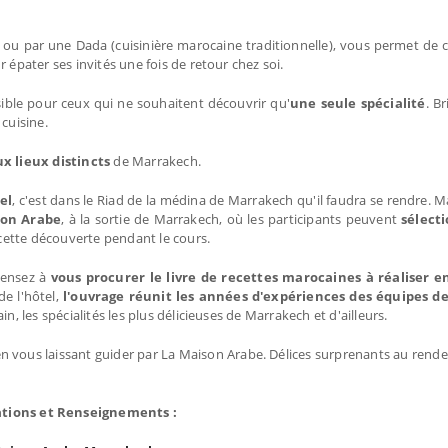
 ou par une Dada (cuisinière marocaine traditionnelle), vous permet de 
r épater ses invités une fois de retour chez soi.
ble pour ceux qui ne souhaitent découvrir qu'
une seule spécialité
. B
cuisine.
x lieux distincts
de Marrakech.
el
, c'est dans le Riad de la médina de Marrakech qu'il faudra se rendre. M
son Arabe
, à la sortie de Marrakech, où les participants peuvent
sélect
cette découverte pendant le cours.
pensez à
vous procurer le livre de recettes marocaines à réaliser 
e l'hôtel,
l'ouvrage réunit les années d'expériences des équipes d
n, les spécialités les plus délicieuses de Marrakech et d'ailleurs.
n vous laissant guider par La Maison Arabe. Délices surprenants au rende
tions et Renseignements :