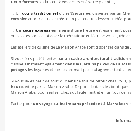
Deux formats
s'adaptent à vos désirs et à votre planning :
→ Un
cours traditionnel
d'une
½ journée
, dispensé par un Chef
complet
autour d'une entrée, d'un plat et d'un dessert. L'idéal pou
→
Un
cours express
en moins d'une heure
est également possi
ou salades, vous choisissez la thématique et l'équipe vous guide en 
Les ateliers de cuisine de La Maison Arabe sont dispensés
dans deu
Si vous êtes plutôt tentés par
un cadre architectural traditionn
cuisine s'installent également
dans les jardins privés de La Mai
potager
, les légumes et herbes aromatiques qui agrémentent la re
Si vous aviez peur de tout oublier une fois de retour chez vous, 
heure
, édité par La Maison Arabe. Disponible dans les boutiques d
Maison Arabe, pour réaliser chez soi, facilement et en un tour de mai
Partez pour
un voyage culinaire sans précédent à Marrakech
e
Informa