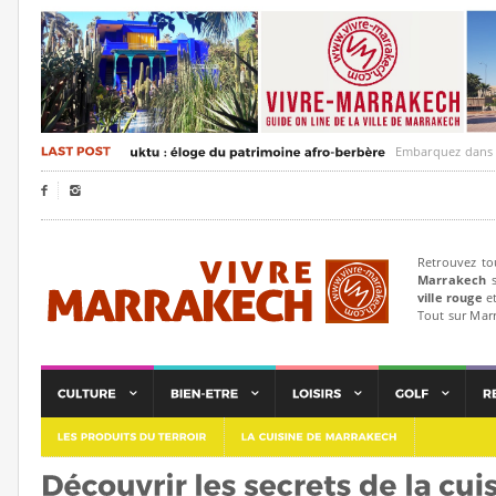
Embarquez dans un voya


Retrouvez to
Marrakech
s
ville rouge
et
Tout sur Mar