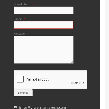
Nom/Prénom:
*
E-mail:
*
Message:
infos@vivre-marrakech.com
✉