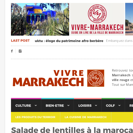
Embarquez dans un voya


Retrouvez to
Marrakech
s
ville rouge
et
Tout sur Mar