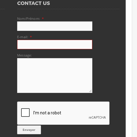
Nom/Prénom:
*
E-mail:
*
Message: