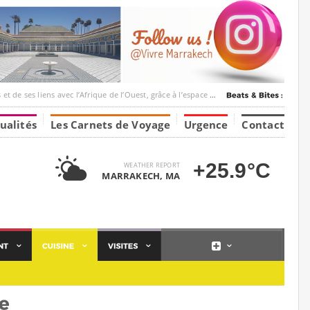
ec l’Afrique de l’Ouest, grâce à l’espace Marrakesh-Tumbuktu.
ualités
Les Carnets de Voyage
Urgence
Contact
+25.9°C
WEATHER REPORT
MARRAKECH, MA