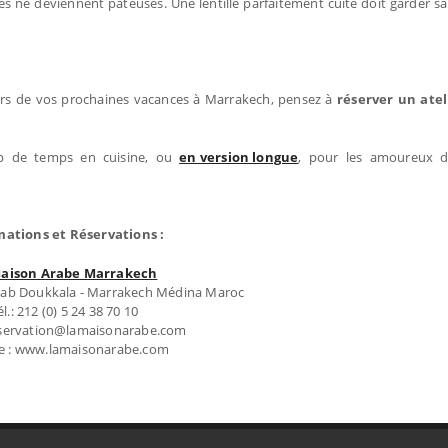
es ne deviennent pâteuses. Une lentille parfaitement cuite doit garder sa
lors de vos prochaines vacances à Marrakech, pensez à
réserver un atel
op de temps en cuisine, ou
en version longue
, pour les amoureux d
mations et Réservations :
Maison Arabe Marrakech
 Bab Doukkala - Marrakech Médina Maroc
él.: 212 (0) 5 24 38 70 10
reservation@lamaisonarabe.com
e : www.lamaisonarabe.com