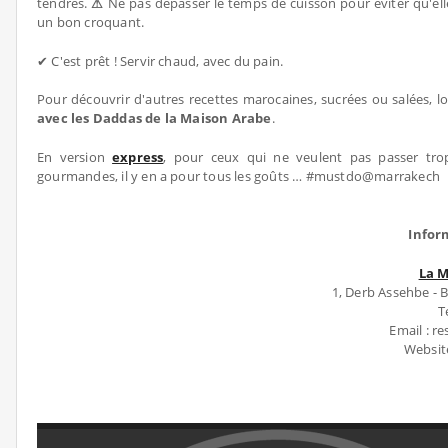
tendres.
⚠
Ne pas dépasser le temps de cuisson pour éviter qu'ell
un bon croquant.
✔ C'est prêt ! Servir chaud, avec du pain.
Pour découvrir d'autres recettes marocaines, sucrées ou salées, 
avec les Daddas de la Maison Arabe
.
En version
express
, pour ceux qui ne veulent pas passer tr
gourmandes, il y en a pour tous les goûts … #mustdo@marrakech
Infor
La 
1, Derb Assehbe -
T
Email : 
Websit