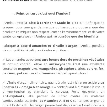
→ Point culture : c'est quoi l'Amlou ?
L'Amlou, c'est
la pâte à tartiner « Made in Bled ».
Plutôt que de
craquer pour une grande marque qui ne vous proposera que des
produits chimiques non respectueux de l'environnement, et de votre
santé,
on opte pour l'Amlou qui ne possède que des bienfaits
.
Fabriqué
à base d'amandes et d'huile d'argan
, l'Amlou possède
des propriétés bénéfiques à notre équilibre :
✔ Les amandes apportent
une bonne dose de protéines végétales
et ont un contenu élevé en
antioxydants
. C'est une excellente
source de
magnésium, manganèse, phosphore, zinc, cuivre, fer,
calcium, potassium et vitamines
. En bref : que du bon !
✔ L'huile d'argan alimentaire, quant à elle, est
riche en acide-gras
insaturés – oméga 6 et oméga 9 –
contribuant à diminuer le risque
d'hypertension et stimulant le cerveau. Forte également en
antioxydants
, elle permet de lutter contre les maladies
cardiovasculaires. Enfin,
les vitamine A, E et C
contenues en grande
quantité dans l'huile d'argan permettent de préserver l'élasticité de la