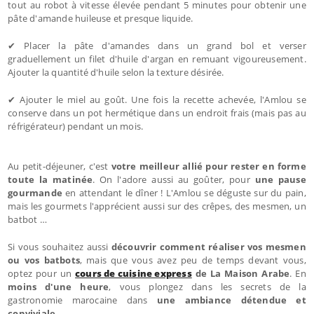
tout au robot à vitesse élevée pendant 5 minutes pour obtenir une
pâte d'amande huileuse et presque liquide.
✔ Placer la pâte d'amandes dans un grand bol et verser
graduellement un filet d'huile d'argan en remuant vigoureusement.
Ajouter la quantité d'huile selon la texture désirée.
✔ Ajouter le miel au goût. Une fois la recette achevée, l'Amlou se
conserve dans un pot hermétique dans un endroit frais (mais pas au
réfrigérateur) pendant un mois.
Au petit-déjeuner, c'est
votre meilleur allié pour rester en forme
toute la matinée
. On l'adore aussi au goûter, pour
une pause
gourmande
en attendant le dîner ! L'Amlou se déguste sur du pain,
mais les gourmets l'apprécient aussi sur des crêpes, des mesmen, un
batbot …
Si vous souhaitez aussi
découvrir comment réaliser vos mesmen
ou vos batbots
, mais que vous avez peu de temps devant vous,
optez pour un
cours de cuisine express
de La Maison Arabe
. En
moins d'une heure
, vous plongez dans les secrets de la
gastronomie marocaine dans
une ambiance détendue et
conviviale
.