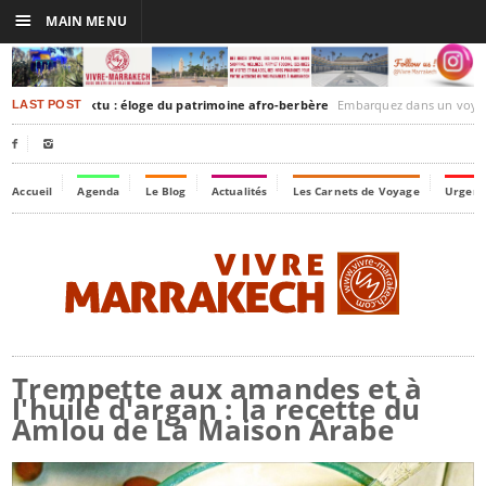
☰
MAIN MENU
akesh-Timbuktu : éloge du patrimoine afro-berbère
Embarquez dans un voyage culturel dans le temps, 
LAST POST


Accueil
Agenda
Le Blog
Actualités
Les Carnets de Voyage
Urgenc
Trempette aux amandes et à
l'huile d'argan : la recette du
Amlou de La Maison Arabe