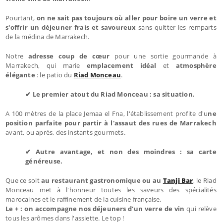
Pourtant,
on ne sait pas toujours où aller pour boire un verre et
s'offrir un déjeuner frais et savoureux
sans quitter les remparts
de la médina de Marrakech.
Notre
adresse coup de cœur
pour une sortie gourmande à
Marrakech, qui marie
emplacement idéal
et
atmosphère
élégante
: le patio du
Riad Monceau
.
✔ Le premier atout du Riad Monceau : sa situation.
A 100 mètres de la place Jemaa el Fna, l'établissement profite d'u
ne
position parfaite pour partir à l'assaut des rues de Marrakech
avant, ou après, des instants gourmets.
✔ Autre avantage, et non des moindres : sa carte
généreuse.
Que ce soit
au restaurant gastronomique ou au
Tanji Bar
, le Riad
Monceau met à l'honneur toutes les saveurs des spécialités
marocaines et le raffinement de la cuisine française.
Le + : on accompagne nos déjeuners d'un verre de vin
qui relève
tous les arômes dans l'assiette. Le top !