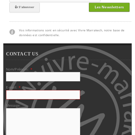
Les Newsletters
Vos informations sont en sécurité avec Vivre Marrakech, notre base de
données est confidentielle.
CONTACT US
Nom/Prénom:
*
E-mail:
*
Message: