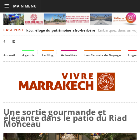
☰
MAIN MENU
rakesh-Timbuktu : éloge du patrimoine afro-berbère
Embarquez dans un voyage culturel dans le temps,
LAST POST


Accueil
Agenda
Le Blog
Actualités
Les Carnets de Voyage
Urgenc
Une sortie gourmande et
élégante dans le patio du Riad
Monceau