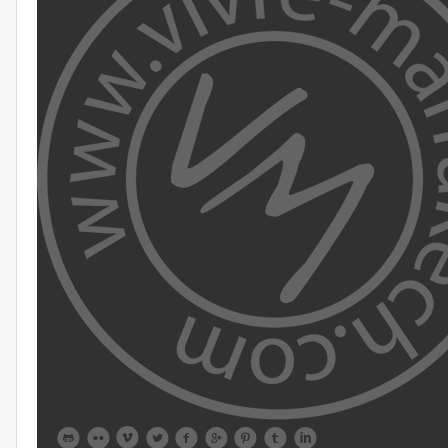








