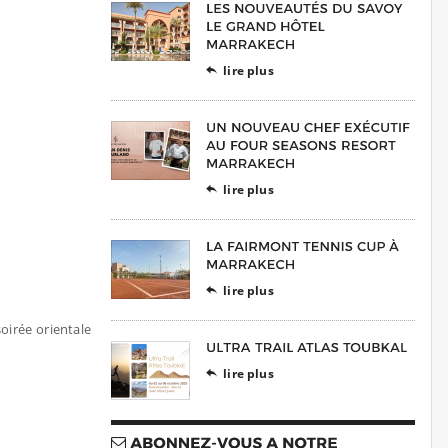
lire plus

lire plus

lire plus

irée orientale
lire plus
