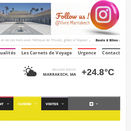
ec l’Afrique de l’Ouest, grâce à l’espace Marrakesh-Tumbuktu.
ualités
Les Carnets de Voyage
Urgence
Contact
+24.8°C
WEATHER REPORT
MARRAKECH, MA