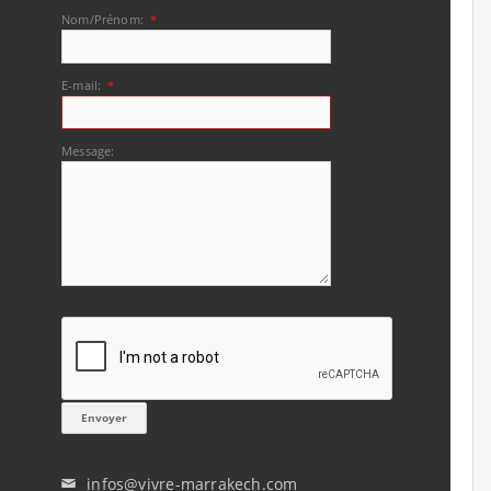
Nom/Prénom:
*
E-mail:
*
Message:
infos@vivre-marrakech.com
✉