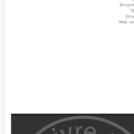
30 rue 
Té
Emai
Web : 