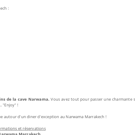
ech :
vins de la cave Narwama.
Vous avez tout pour passer une charmante so
 "Enjoy" !
ue autour d'un diner d'exception au Narwama Marrakech !
ormations et réservations
Narwama Marrakech