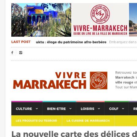
Embarquez dans un voya


Retrouvez to
Marrakech
s
ville rouge
et
Tout sur Mar