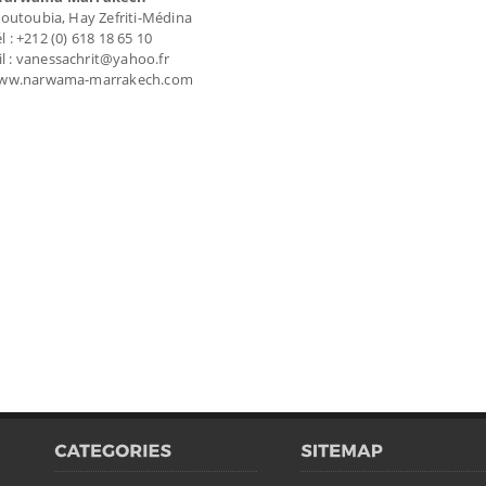
Koutoubia, Hay Zefriti-Médina
l : +212 (0) 618 18 65 10
l : vanessachrit@yahoo.fr
www.narwama-marrakech.com