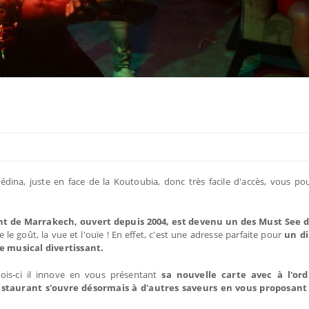
édina, juste en face de la Koutoubia, donc très facile d'accès, vous po
t de Marrakech, ouvert depuis 2004, est devenu un des Must See de
 le goût, la vue et l'ouïe ! En effet, c'est une adresse parfaite pour
un d
e musical divertissant.
is-ci il innove en vous présentant
sa nouvelle carte avec à l'ord
estaurant s'ouvre désormais à d'autres saveurs en vous proposant