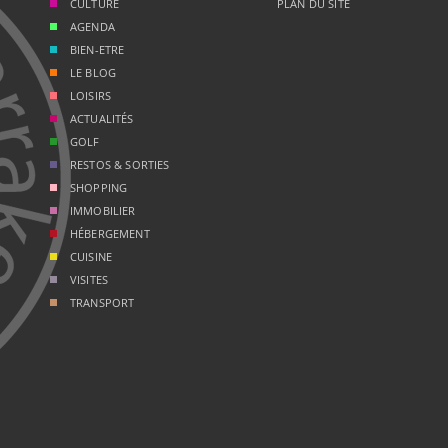
CULTURE
PLAN DU SITE
AGENDA
BIEN-ETRE
LE BLOG
LOISIRS
ACTUALITÉS
GOLF
RESTOS & SORTIES
SHOPPING
IMMOBILIER
HÉBERGEMENT
CUISINE
VISITES
TRANSPORT