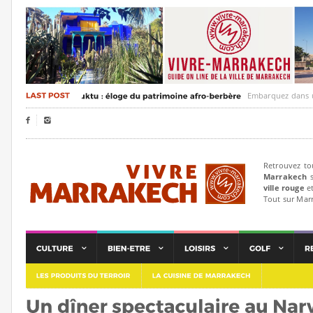
Embarquez dans un voyag


Retrouvez to
Marrakech
s
ville rouge
et
Tout sur Mar