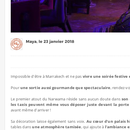
Impossible d'être à Marrakech et ne pas
vivre une soirée festive
Pour
une sortie aussi gourmande que spectaculaire
, rendez-v
Le premier atout du Narwama réside sans aucun doute dans
son 
les taxis peuvent même vous déposer juste devant la porte
avant même d'arriver !
Sa décoration laisse également sans voix.
Au cœur d'un palais h
tables dans
une atmosphère tamisée
, qui ajoute à
l'ambiance e