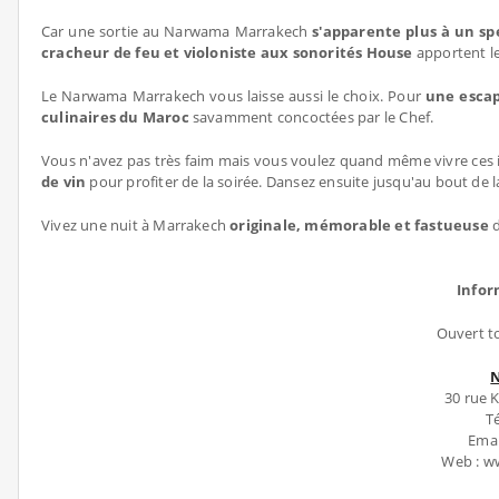
Car une sortie au Narwama Marrakech
s'apparente plus à un sp
cracheur de feu et violoniste aux sonorités House
apportent le
Le Narwama Marrakech vous laisse aussi le choix. Pour
une esca
culinaires du Maroc
savamment concoctées par le Chef.
Vous n'avez pas très faim mais vous voulez quand même vivre ces 
de vin
pour profiter de la soirée. Dansez ensuite jusqu'au bout de l
Vivez une nuit à Marrakech
originale, mémorable et fastueuse
d
Infor
Ouvert t
30 rue 
Té
Emai
Web : 