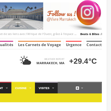
 l’Afrique de l’Ouest, grâce à l’espace Marrakesh-Tumbuktu.
ualités
Les Carnets de Voyage
Urgence
Contact
+29.4°C
WEATHER REPORT
MARRAKECH, MA