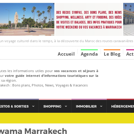
e culturel dans le temps, à la découverte du Maroc des routes caravanières et de ses liens avec
Accueil
Agenda
Le Blog
Act
utes les informations utiles pour
vos vacances et séjours à
ur
votre guide internet d’informations touristiques sur la
 sa région.
rakech : Bons plans, Photos, News, Voyages & Vacances