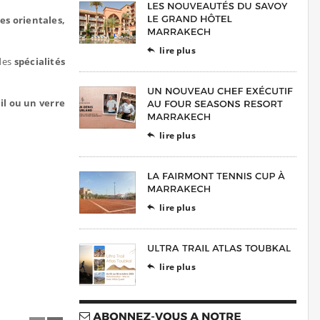
es orientales,
lire plus

 des
spécialités
il ou un verre
lire plus

lire plus

lire plus
