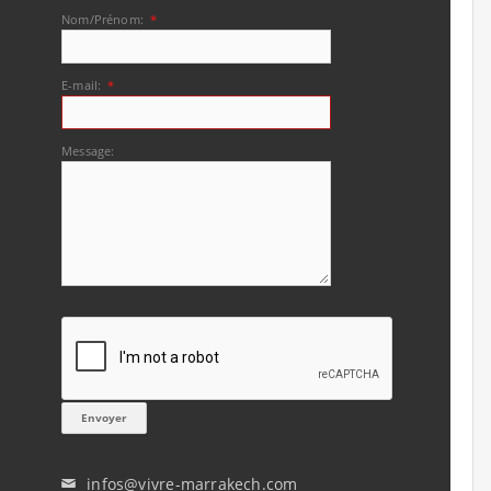
Nom/Prénom:
*
E-mail:
*
Message:
infos@vivre-marrakech.com
✉