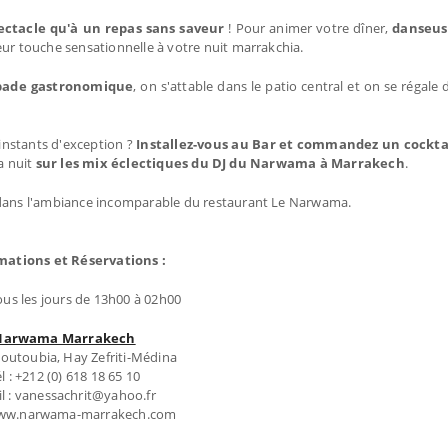
ectacle qu'à un repas sans saveur
! Pour animer votre dîner,
danseus
ur touche sensationnelle à votre nuit marrakchia.
pade gastronomique
, on s'attable dans le patio central et on se régale
instants d'exception ?
Installez-vous au Bar et commandez un cockta
a nuit
sur les mix éclectiques du DJ du Narwama à Marrakech
.
ans l'ambiance incomparable du restaurant Le Narwama.
mations et Réservations :
ous les jours de 13h00 à 02h00
Narwama Marrakech
Koutoubia, Hay Zefriti-Médina
l : +212 (0) 618 18 65 10
l : vanessachrit@yahoo.fr
www.narwama-marrakech.com