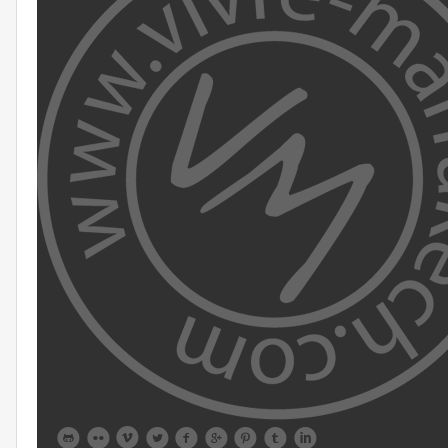








