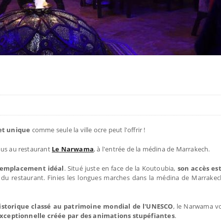
 et unique
comme seule la ville ocre peut l'offrir !
ous au restaurant
Le Narwama
, à l'entrée de la médina de Marrakech.
emplacement idéal
. Situé juste en face de la Koutoubia,
son accès est
du restaurant. Finies les longues marches dans la médina de Marrakech
istorique classé au patrimoine mondial de l'UNESCO
, le Narwama vo
xceptionnelle créée par des animations stupéfiantes
.