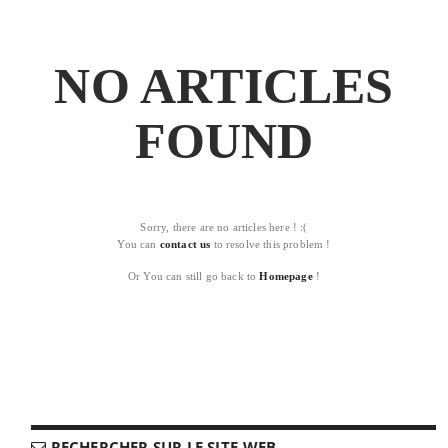
NO ARTICLES
FOUND
Sorry, there are no articles here ! :(
You can
contact us
to resolve this problem !
Or You can still go back to
Homepage
!
RECHERCHER SUR LE SITE-WEB