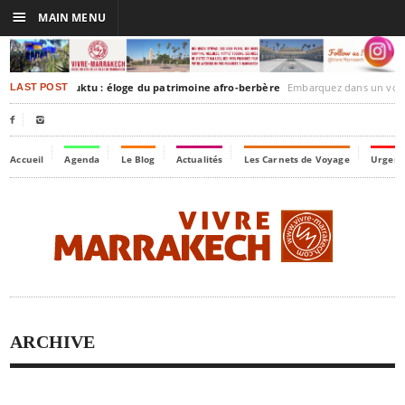
☰
MAIN MENU
rrakesh-Timbuktu : éloge du patrimoine afro-berbère
Embarquez dans un voyage culturel dans le tem
LAST POST


Accueil
Agenda
Le Blog
Actualités
Les Carnets de Voyage
Urgenc
ARCHIVE