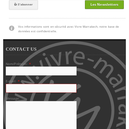
Les Newsletters
Vos informations sont en sécurité avec Vivre Marrakech, notre base de
données est confidentielle.
CONTACT US
Nom/Prénom:
*
E-mail:
*
Message: