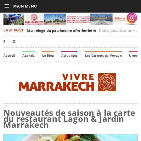
☰
MAIN MENU
rakesh-Timbuktu : éloge du patrimoine afro-berbère
Embarquez dans un voyage culturel dans le temps,
LAST POST


Accueil
Agenda
Le Blog
Actualités
Les Carnets de Voyage
Urgenc
Nouveautés de saison à la carte
du restaurant Lagon & Jardin
Marrakech