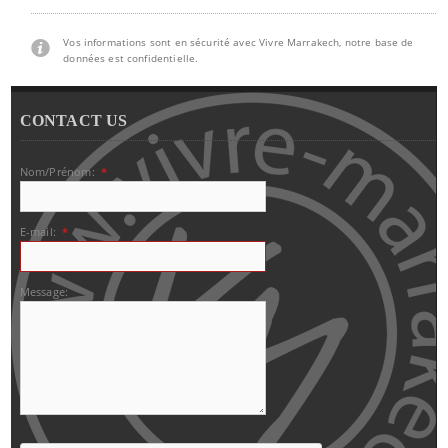
Vos informations sont en sécurité avec Vivre Marrakech, notre base de
données est confidentielle.
CONTACT US
Nom/Prénom:
*
E-mail:
*
Message: