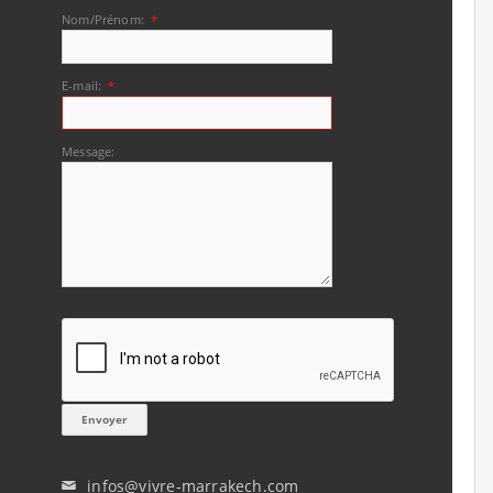
Nom/Prénom:
*
E-mail:
*
Message:
infos@vivre-marrakech.com
✉