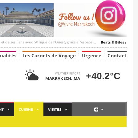
c l’Afrique de l’Ouest, grâce à l’espace Marrakesh-Tumbuktu.
ualités
Les Carnets de Voyage
Urgence
Contact
+40.2°C
WEATHER REPORT
MARRAKECH, MA