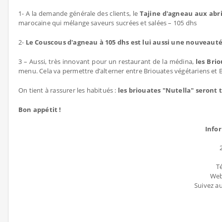
1- A la demande générale des clients, le
Tajine d'agneau aux abr
marocaine qui mélange saveurs sucrées et salées – 105 dhs
2-
Le Couscous d'agneau à 105 dhs est lui aussi une nouveauté
3 – Aussi, très innovant pour un restaurant de la médina,
les Bri
menu. Cela va permettre d’alterner entre Briouates végétariens et B
On tient à rassurer les habitués :
les briouates "Nutella" seront t
Bon appétit !
Info
Té
Web
Suivez au