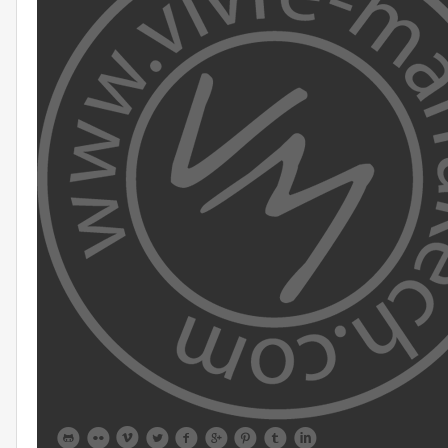








