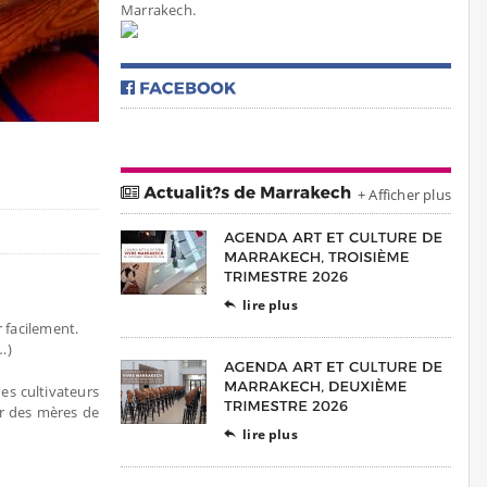
Marrakech.
+ Afficher plus
lire plus

r facilement.
…)
es cultivateurs
ar des mères de
lire plus
