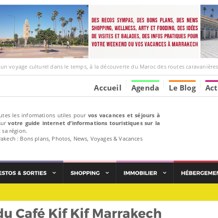
ge culturel dans le temps, à la découverte du Maroc des routes caravanières et de ses liens ave
Accueil
Agenda
Le Blog
Act
utes les informations utiles pour
vos vacances et séjours à
ur
votre guide internet d’informations touristiques sur la
 sa région.
rakech : Bons plans, Photos, News, Voyages & Vacances