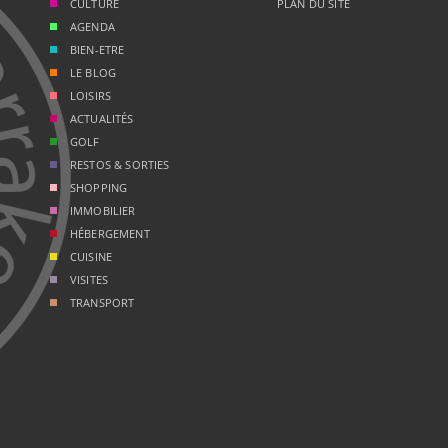
CULTURE
PLAN DU SITE
AGENDA
BIEN-ETRE
LE BLOG
LOISIRS
ACTUALITÉS
GOLF
RESTOS & SORTIES
SHOPPING
IMMOBILIER
HÉBERGEMENT
CUISINE
VISITES
TRANSPORT