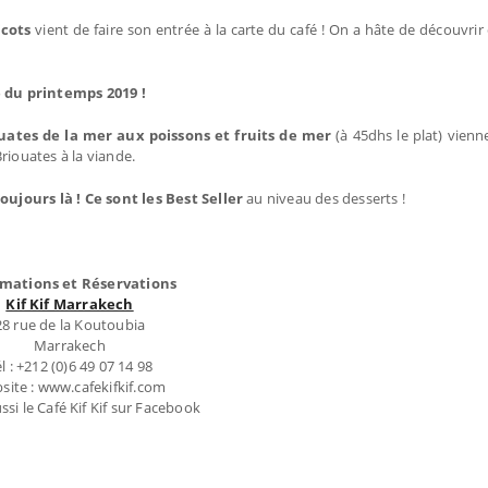
icots
vient de faire son entrée à la carte du café ! On a hâte de découvrir 
 du printemps 2019 !
ouates de la mer aux poissons et fruits de mer
(à 45dhs le plat) vienn
riouates à la viande.
oujours là ! Ce sont les Best Seller
au niveau des desserts !
rmations et Réservations
Kif Kif Marrakech
28 rue de la Koutoubia
Marrakech
l : +212 (0)6 49 07 14 98
site : www.cafekifkif.com
ssi le Café Kif Kif sur Facebook