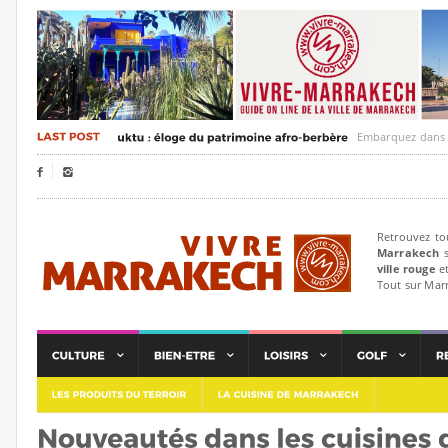
Embarquez dans un voya


Retrouvez to
Marrakech
s
ville rouge
et
Tout sur Mar