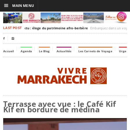
☰
MAIN MENU
akesh-Timbuktu : éloge du patrimoine afro-berbère
Embarquez dans un voyage culturel dans le temps, 
LAST POST


Accueil
Agenda
Le Blog
Actualités
Les Carnets de Voyage
Urgenc
Terrasse avec vue : le Café Kif
Kif en bordure de médina