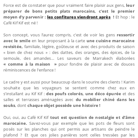
Force est de constater que pour vraiment faire plaisir aux gens,
leur
préparer de bons petits plats marocains, c’est le premier
moyen d'y parvenir :
les confitures viendront après
!
Et hop : le
Café Kif Kif est né !
Son concept, vous l’aurez compris, c’est de voir les gens
ressortir
avec le smile
en leur proposant à la carte
une cuisine marocaine
revisitée,
familiale,
légère, goûteuse et avec des produits de saison
« bien de chez nous »
: des dattes, des oranges, des épices, de la
semoule, des amandes… Les saveurs de Marrakech élaborées
« comme à la maison
»
pour fondre de plaisir avec de douces
réminiscences de l'enfance !
Le cadre y est aussi pour beaucoup dans le sourire des clients ! Karim
souhaite que les voyageurs se sentent comme chez eux en
s’installant au Kif Kif :
des poufs colorés, une déco épurée
et des
salles et terrasses aménagées avec
du mobilier chiné dans les
souks
, dont
chaque objet possède une histoire !
Oui, oui, au Café Kif Kif
tout est question de nostalgie et d’âme
marocaine.
Savez-vous par exemple que les pots de fleurs sont
posés sur les planches qui ont permis aux artisans de peindre le
plafond ? Et que ces jolies panières sont celles tressées par les