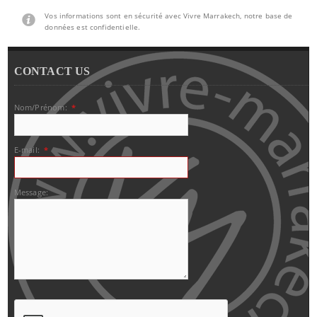
Vos informations sont en sécurité avec Vivre Marrakech, notre base de
données est confidentielle.
CONTACT US
Nom/Prénom:
*
E-mail:
*
Message: