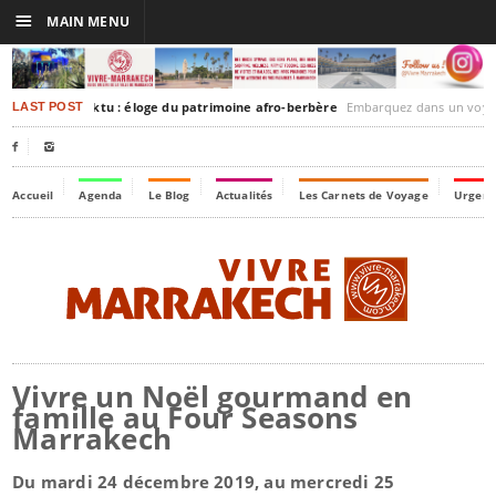
☰
MAIN MENU
akesh-Timbuktu : éloge du patrimoine afro-berbère
Embarquez dans un voyage culturel dans le temps,
LAST POST


Accueil
Agenda
Le Blog
Actualités
Les Carnets de Voyage
Urgenc
Vivre un Noël gourmand en
famille au Four Seasons
Marrakech
Du mardi 24 décembre 2019, au mercredi 25