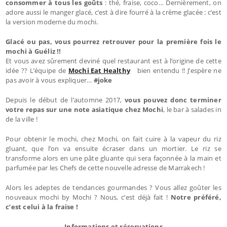
consommer à tous les goûts
: thé, fraise, coco… Dernièrement, on
adore aussi le manger glacé, c’est à dire fourré à la crème glacée : c’est
la version moderne du mochi.
Glacé ou pas, vous pourrez retrouver pour la première fois le
mochi à Guéliz !!
Et vous avez sûrement deviné quel restaurant est à l’origine de cette
idée ?? L’équipe de
Mochi Eat Healthy
bien entendu !! J’espère ne
pas avoir à vous expliquer…
#joke
Depuis le début de l’automne 2017,
vous pouvez donc terminer
votre repas sur une note asiatique chez Mochi
, le bar à salades in
de la ville !
Pour obtenir le mochi, chez Mochi, on fait cuire à la vapeur du riz
gluant, que l’on va ensuite écraser dans un mortier. Le riz se
transforme alors en une pâte gluante qui sera façonnée à la main et
parfumée par les Chefs de cette nouvelle adresse de Marrakech !
Alors les adeptes de tendances gourmandes ? Vous allez goûter les
nouveaux mochi by Mochi ? Nous, c’est déjà fait !
Notre préféré,
c’est celui à la fraise !
Informations et réservations