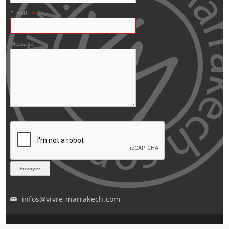
E-mail:
*
Message:
infos@vivre-marrakech.com
✉