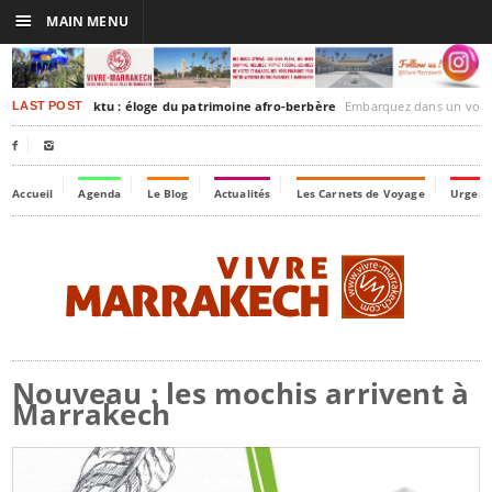
☰
MAIN MENU
rakesh-Timbuktu : éloge du patrimoine afro-berbère
Embarquez dans un voyage culturel dans le temps
LAST POST


Accueil
Agenda
Le Blog
Actualités
Les Carnets de Voyage
Urgenc
Nouveau : les mochis arrivent à
Marrakech