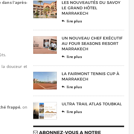
dans l'après-
lire plus

ûts.
lire plus

 la douceur et
lire plus

thé frappé
, on
lire plus
