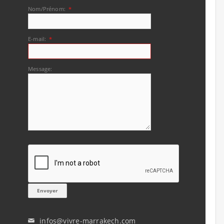
Nom/Prénom:
*
E-mail:
*
Message:
infos@vivre-marrakech.com
✉