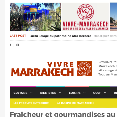
Embarquez dans un voya


Retrouvez to
Marrakech
s
ville rouge
et
Tout sur Mar