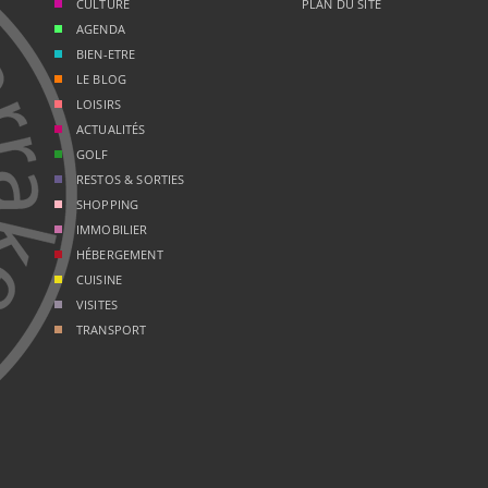
CULTURE
PLAN DU SITE
AGENDA
BIEN-ETRE
LE BLOG
LOISIRS
ACTUALITÉS
GOLF
RESTOS & SORTIES
SHOPPING
IMMOBILIER
HÉBERGEMENT
CUISINE
VISITES
TRANSPORT