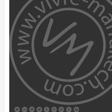








