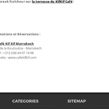
break fraîcheur sur
la terrasse du KifKif Café
!
mations et Réservations :
afé Kif Kif Marrakech
 de la Koutoubia - Marrakech
l : +212 (0)6 49 07 14 98
ite : www.cafekifkif.com