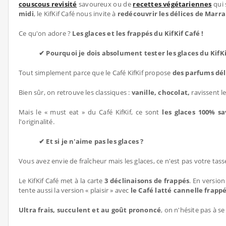
couscous revisité
savoureux ou de
recettes végétariennes
qui 
midi
, le KifKif Café nous invite à
redécouvrir les délices de Marr
Ce qu'on adore ?
Les glaces et les frappés du KifKif Café !
✔ Pourquoi je dois absolument tester les glaces du KifKi
Tout simplement parce que le Café KifKif propose
des parfums déli
Bien sûr, on retrouve les classiques :
vanille, chocolat,
ravissent l
Mais le « must eat » du Café KifKif, ce sont
les glaces 100% sa
l'originalité.
✔ Et si je n'aime pas les glaces ?
Vous avez envie de fraîcheur mais les glaces, ce n'est pas votre tas
Le KifKif Café met à la carte
3 déclinaisons de frappés
. En version
tente aussi la version « plaisir » avec
le Café latté cannelle frapp
Ultra frais, succulent et au goût prononcé
, on n'hésite pas à se 