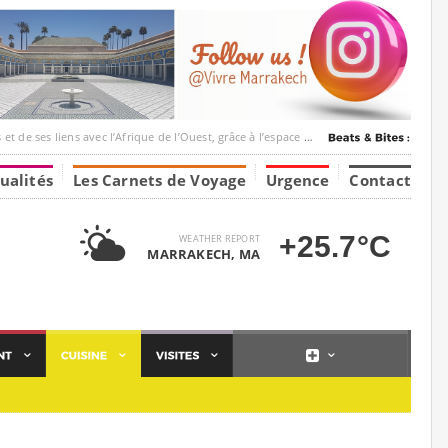
ec l’Afrique de l’Ouest, grâce à l’espace Marrakesh-Tumbuktu.
ualités
Les Carnets de Voyage
Urgence
Contact
+25.7°C
WEATHER REPORT
MARRAKECH, MA