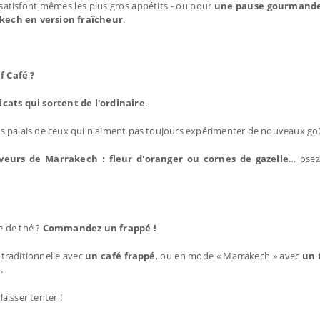
satisfont mêmes les plus gros appétits - ou pour
une pause gourmande 
akech en version fraîcheur
.
f Café ?
cats qui sortent de l'ordinaire
.
es palais de ceux qui n'aiment pas toujours expérimenter de nouveaux go
veurs de Marrakech : fleur d'oranger ou cornes de gazelle
… osez
se de thé ?
Commandez un frappé !
 traditionnelle avec
un café frappé
, ou en mode « Marrakech » avec
un 
é
.
laisser tenter !