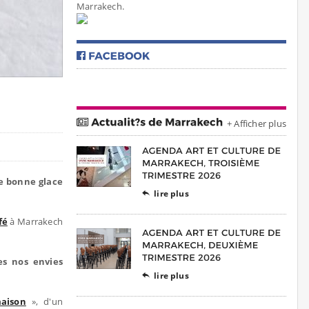
Marrakech.
+ Afficher plus
e bonne glace
lire plus

fé
à Marrakech
tes nos envies
lire plus

aison
», d'un