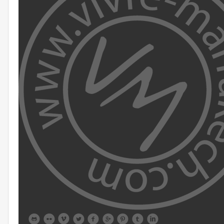








