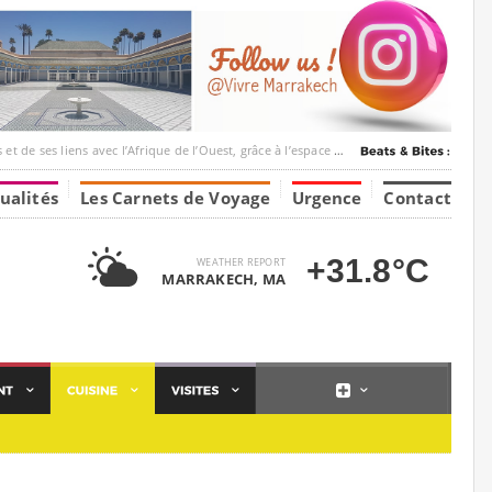
ec l’Afrique de l’Ouest, grâce à l’espace Marrakesh-Tumbuktu.
ualités
Les Carnets de Voyage
Urgence
Contact
+31.8°C
WEATHER REPORT
MARRAKECH, MA