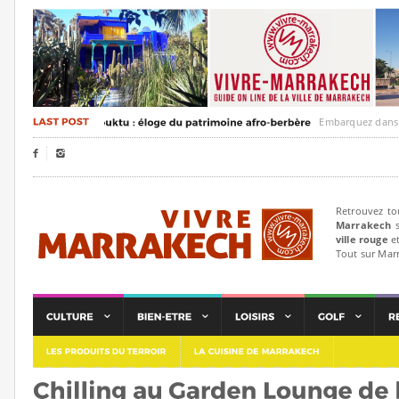
Embarquez dans un voya


Retrouvez to
Marrakech
s
ville rouge
et
Tout sur Mar