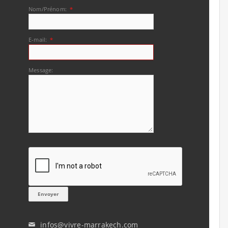
Nom/Prénom:
*
E-mail:
*
Message:
infos@vivre-marrakech.com
✉