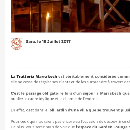
La Trattoria Marrakech
est véritablement considérée comme u
elle ne cesse de régaler ses clients et de les surprendre à travers d
C’est le passage obligatoire lors d’un séjour à Marrakech
que
oublier le cadre idyllique et le charme de l’endroit.
En effet, c’est dans le
joli jardin d’une villa que se trouvent plu
Pour ceux qui n’auraient pas encore eu l’occasion de découvrir ce 
De plus, vous serez ravis de voir que
l’espace du Garden Lounge se