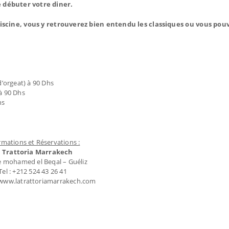
e débuter votre diner.
piscine, vous y retrouverez bien entendu les classiques ou vous pouv
d’orgeat) à 90 Dhs
 à 90 Dhs
hs
rmations et Réservations :
 Trattoria Marrakech
e mohamed el Beqal – Guéliz
Tel : +212 524 43 26 41
 www.latrattoriamarrakech.com