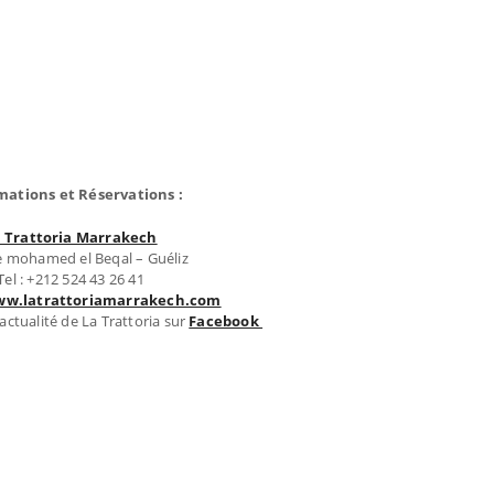
mations et Réservations :
 Trattoria Marrakech
e mohamed el Beqal – Guéliz
Tel : +212 524 43 26 41
w.latrattoriamarrakech.com
actualité de La Trattoria sur
Facebook