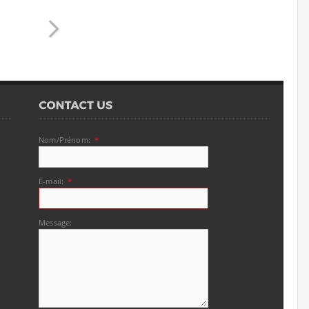
Nom/Prénom:
*
E-mail:
*
Message: