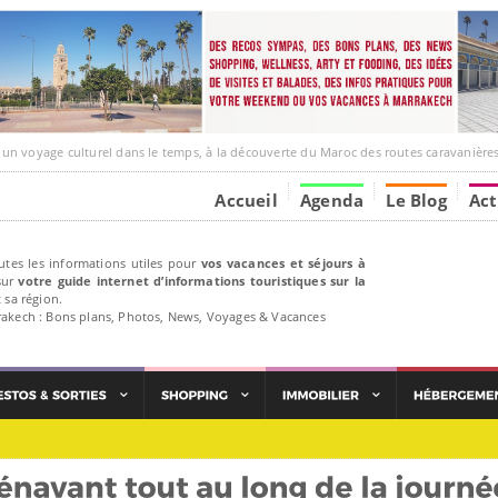
e culturel dans le temps, à la découverte du Maroc des routes caravanières et de ses liens ave
Accueil
Agenda
Le Blog
Act
utes les informations utiles pour
vos vacances et séjours à
ur
votre guide internet d’informations touristiques sur la
 sa région.
rakech : Bons plans, Photos, News, Voyages & Vacances