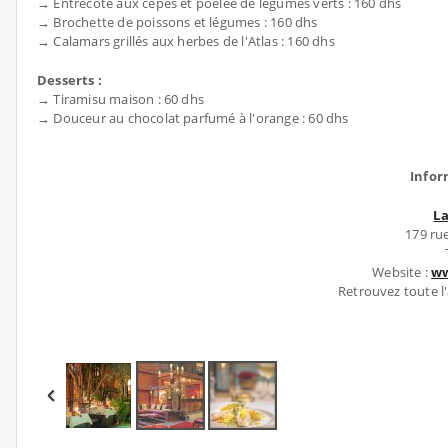
→ Entrecôte aux cèpes et poêlée de légumes verts : 160 dhs
→ Brochette de poissons et légumes : 160 dhs
→ Calamars grillés aux herbes de l'Atlas : 160 dhs
Desserts :
→ Tiramisu maison : 60 dhs
→ Douceur au chocolat parfumé à l'orange : 60 dhs
Infor
La
179 ru
Website :
ww
Retrouvez toute l'