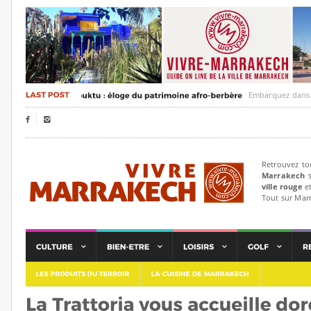
Embarquez dans un voyag


Retrouvez to
Marrakech
s
ville rouge
et
Tout sur Mar