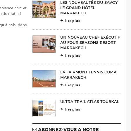
mbiance chic et
h du matin !
lire plus

qu'à 15h
, dans
lire plus

lire plus

lire plus
