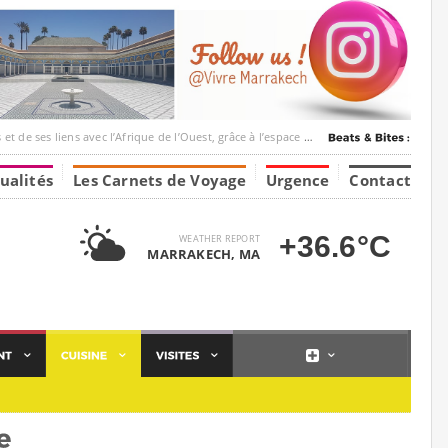
c l’Afrique de l’Ouest, grâce à l’espace Marrakesh-Tumbuktu.
ualités
Les Carnets de Voyage
Urgence
Contact
+36.6°C
WEATHER REPORT
MARRAKECH, MA