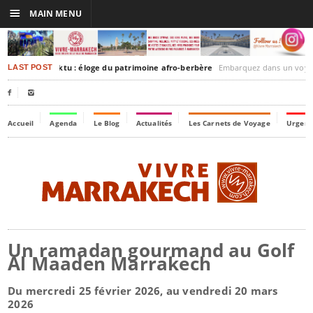
☰
MAIN MENU
rakesh-Timbuktu : éloge du patrimoine afro-berbère
Embarquez dans un voyage culturel dans le temps,
LAST POST


Accueil
Agenda
Le Blog
Actualités
Les Carnets de Voyage
Urgenc
Un ramadan gourmand au Golf
Al Maaden Marrakech
Du mercredi 25 février 2026, au vendredi 20 mars
2026