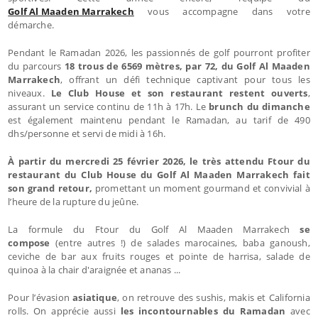
Golf Al Maaden Marrakech
vous accompagne dans votre
démarche.
Pendant le Ramadan 2026, les passionnés de golf pourront profiter
du parcours
18 trous de 6569 mètres, par 72, du Golf Al Maaden
Marrakech
, offrant un défi technique captivant pour tous les
niveaux.
Le Club House et son restaurant restent ouverts
,
assurant un service continu de 11h à 17h. Le
brunch du dimanche
est également maintenu pendant le Ramadan, au tarif de 490
dhs/personne et servi de midi à 16h.
À partir du mercredi 25 février 2026, le très attendu Ftour du
restaurant du Club House
du Golf Al Maaden Marrakech
fait
son grand retour,
promettant un moment gourmand et convivial à
l’heure de la rupture du jeûne.
La formule du Ftour du Golf Al Maaden Marrakech
se
compose
(entre autres !) de salades marocaines, baba ganoush,
ceviche de bar aux fruits rouges et pointe de harrisa, salade de
quinoa à la chair d'araignée et ananas ...
Pour l’évasion
asiatique
, on retrouve des sushis, makis et California
rolls. On apprécie aussi
les incontournables du Ramadan
avec