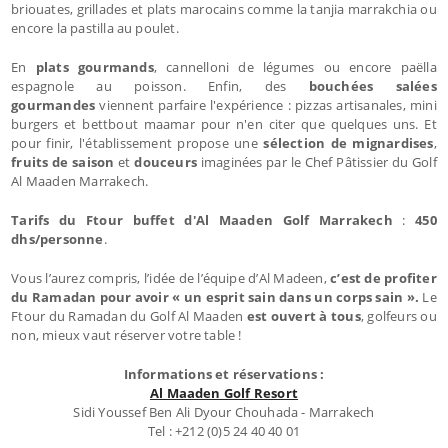
briouates, grillades et plats marocains comme la tanjia marrakchia ou
encore la pastilla au poulet.
En
plats gourmands
, cannelloni de légumes ou encore paëlla
espagnole au poisson. Enfin, des
bouchées salées
gourmandes
viennent parfaire l'expérience : pizzas artisanales, mini
burgers et bettbout maamar pour n'en citer que quelques uns. Et
pour finir, l'établissement propose une
sélection de mignardises
,
fruits de saison
et
douceurs
imaginées par le Chef Pâtissier du Golf
Al Maaden Marrakech.
Tarifs du
Ftour buffet d'Al Maaden Golf Marrakech
:
450
dhs/personne
.
Vous l’aurez compris, l’idée de l’équipe d’Al Madeen,
c’est de profiter
du Ramadan pour avoir « un esprit sain dans un corps sain ».
Le
Ftour du Ramadan du Golf Al Maaden
est ouvert à tous
, golfeurs ou
non, mieux vaut réserver votre table !
Informations et réservations :
Al Maaden Golf Resort
Sidi Youssef Ben Ali Dyour Chouhada - Marrakech
Tel : +212 (0)5 24 40 40 01