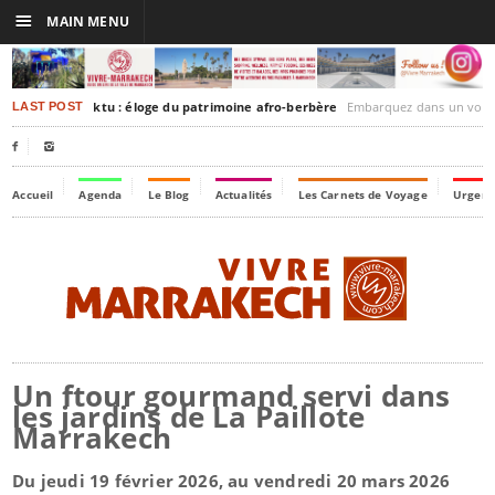
☰
MAIN MENU
rakesh-Timbuktu : éloge du patrimoine afro-berbère
Embarquez dans un voyage culturel dans le temps,
LAST POST


Accueil
Agenda
Le Blog
Actualités
Les Carnets de Voyage
Urgenc
Un ftour gourmand servi dans
les jardins de La Paillote
Marrakech
Du jeudi 19 février 2026, au vendredi 20 mars 2026