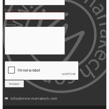
E-mail:
*
Message:
infos@vivre-marrakech.com
✉