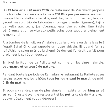
Marrakech.
Du
19 février au 20 mars 2026
, ce restaurant de Marrakech propose
une formule ftour
servie à table
à
250 Dhs par personne
. Au menu
: soupe Harira, dattes, chebakia, œuf dur, batbout, msemen, baghrir,
yaourt maison, trio de briouates (fromage, viande, légumes), tajine
de kefta aux œufs, jus d’orange, eau, thé et café. Une
table
généreuse
et un service aux petits soins pour savourer pleinement
le moment !
À la tombée de la nuit, on s’installe sous les oliviers ou dans la salle à
l’esprit Safari Chic, qui rappelle un lodge africain. Et quand l’air se
rafraîchit, le salon près de la cheminée devient l’endroit parfait pour
prolonger la soirée en douceur.
En bref, le ftour de La Paillote est comme on les aime :
simple,
gourmand et entouré de nature
.
Pendant toute la période de Ramadan, le restaurant La Paillote et ses
jardins accueillent leurs hôtes
tous les jours sauf le mardi, de midi
à 1h du matin
.
Et pour s’y rendre, rien de plus simple : il existe un
parking privé
surveillé
juste devant le restaurant et les
petits taxis
de Marrakech
peuvent également vous y déposer !
Informations et réservations :