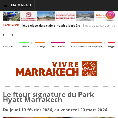
☰
MAIN MENU
rakesh-Timbuktu : éloge du patrimoine afro-berbère
Embarquez dans un voyage culturel dans le temps,
LAST POST


Accueil
Agenda
Le Blog
Actualités
Les Carnets de Voyage
Urgenc
Le ftour signature du Park
Hyatt Marrakech
Du jeudi 19 février 2026, au vendredi 20 mars 2026