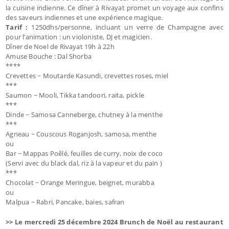
la cuisine indienne. Ce dîner à Rivayat promet un voyage aux confins
des saveurs indiennes et une expérience magique.
Tarif :
1250dhs/personne, incluant un verre de Champagne avec
pour l’animation : un violoniste, DJ et magicien.
Dîner de Noel de Rivayat 19h à 22h
Amuse Bouche : Dal Shorba
****
Crevettes ~ Moutarde Kasundi, crevettes roses, miel
***
Saumon ~ Mooli, Tikka tandoori, raita, pickle
***
Dinde ~ Samosa Canneberge, chutney à la menthe
***
Agneau ~ Couscous Roganjosh, samosa, menthe
ou
Bar ~ Mappas Poêlé, feuilles de curry, noix de coco
(Servi avec du black dal, riz à la vapeur et du pain )
***
Chocolat ~ Orange Meringue, beignet, murabba
ou
Malpua ~ Rabri, Pancake, baies, safran
>> Le mercredi 25 décembre 2024 Brunch de Noël au restaurant