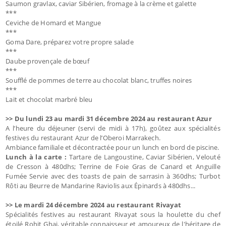
Saumon gravlax, caviar Sibérien, fromage à la crème et galette
***
Ceviche de Homard et Mangue
***
Goma Dare, préparez votre propre salade
***
Daube provençale de bœuf
***
Soufflé de pommes de terre au chocolat blanc, truffes noires
***
Lait et chocolat marbré bleu
>> Du lundi 23 au mardi 31 décembre 2024 au restaurant Azur
A l’heure du déjeuner (servi de midi à 17h), goûtez aux spécialités
festives du restaurant Azur de l’Oberoi Marrakech.
Ambiance familiale et décontractée pour un lunch en bord de piscine.
Lunch à la carte :
Tartare de Langoustine, Caviar Sibérien, Velouté
de Cresson à 480dhs; Terrine de Foie Gras de Canard et Anguille
Fumée Servie avec des toasts de pain de sarrasin à 360dhs; Turbot
Rôti au Beurre de Mandarine Raviolis aux Épinards à 480dhs...
>> Le mardi 24 décembre 2024 au restaurant Rivayat
Spécialités festives au restaurant Rivayat sous la houlette du chef
étoilé Rohit Ghai, véritable connaisseur et amoureux de l'héritage de