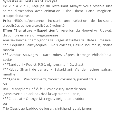
Sylvestre au restaurant Rivayat
De 20h à 23h30, l'équipe du restaurant Rivayat vous réserve une
soirée d'exception avec animation : The Oberoi Band, magicien,
troupe de danse.
Prix:
4500dhs/personne, incluant une sélection de boissons
alcoolisées et non alcoolisées à volonté
Dîner "Signature ~ Expédition"
, réveillon du Nouvel An Rivayat,
disponible en version végétarienne
Amuse-Bouche Champignons sauvages et truffes, feuilleté au masala
*** Coquilles Saint-Jacques ~ Pois chiches, Basilic, houmous, chana
masala
***Gambas Sauvages ~ Kachumber, Câpres, fromage Philadelphia,
caviar
***Tandoori ~ Poulet, Pâté, oignons marinés, chaat
***Kebab Shami de canard ~ Bakarkhani, Viande hachée, safran,
menthe
***Agneau ~ Poivrons verts, Yaourt, coriandre, piment frais
ou
Bar ~ Mangalore Poêlé, feuilles de curry, noix de coco
(Servi avec du black dal, riz à la vapeur et du pain)
***Chocolat ~ Orange, Meringue, beignet, murabba
ou
Trio Classique, Laddoo de besan, shrikhand, gulab jamun