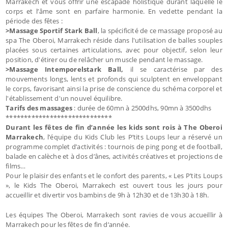
Marrakech et vous offrir une escapade holistique durant laquelle le
corps et l’âme sont en parfaire harmonie. En vedette pendant la
période des fêtes :
>Massage Sportif Stark Ball
, la spécificité de ce massage proposé au
spa The Oberoi, Marrakech réside dans l'utilisation de balles souples
placées sous certaines articulations, avec pour objectif, selon leur
position, d'étirer ou de relâcher un muscle pendant le massage.
>Massage Intemporelstark Ball,
il se caractérise par des
mouvements longs, lents et profonds qui sculptent en enveloppant
le corps, favorisant ainsi la prise de conscience du schéma corporel et
l'établissement d'un nouvel équilibre.
Tarifs des massages
: durée de 60mn à 2500dhs, 90mn à 3500dhs
*****************************
Durant les fêtes de fin d’année les kids sont rois à The Oberoi
Marrakech
, l’équipe du Kids Club les P’tits Loups leur a réservé un
programme complet d’activités : tournois de ping pong et de football,
balade en calèche et à dos d’ânes, activités créatives et projections de
films…
Pour le plaisir des enfants et le confort des parents, « Les P’tits Loups
», le Kids The Oberoi, Marrakech est ouvert tous les jours pour
accueillir et divertir vos bambins de 9h à 12h30 et de 13h30 à 18h.
Les équipes The Oberoi, Marrakech sont ravies de vous accueillir à
Marrakech pour les fêtes de fin d’année.