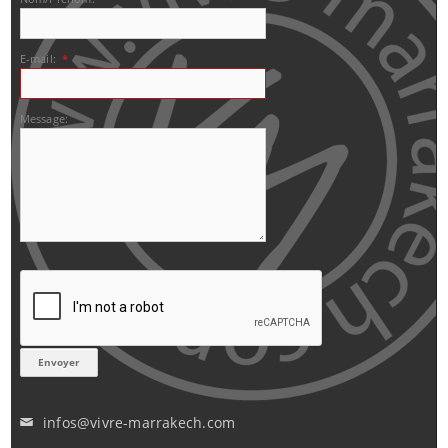
E-mail:
*
Message:
infos@vivre-marrakech.com
✉