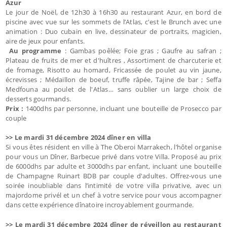
Azur
Le jour de Noël, de 12h30 à 16h30 au restaurant Azur, en bord de
piscine avec vue sur les sommets de l’Atlas, c'est le Brunch avec une
animation : Duo cubain en live, dessinateur de portraits, magicien,
aire de jeux pour enfants.
Au programme
: Gambas poêlée; Foie gras ; Gaufre au safran ;
Plateau de fruits de mer et d'huîtres , Assortiment de charcuterie et
de fromage, Risotto au homard, Fricassée de poulet au vin jaune,
écrevisses ; Médaillon de boeuf, truffe râpée, Tajine de bar ; Seffa
Medfouna au poulet de l'Atlas… sans oublier un large choix de
desserts gourmands.
Prix :
1400dhs par personne, incluant une bouteille de Prosecco par
couple
>> ​Le mardi 31 décembre 2024 dîner en villa
Si vous êtes résident en ville à The Oberoi Marrakech, l’hôtel organise
pour vous un Dîner, Barbecue privé dans votre Villa. Proposé au prix
de 6000dhs par adulte et 3000dhs par enfant, incluant une bouteille
de Champagne Ruinart BDB par couple d'adultes. Offrez-vous une
soirée inoubliable dans l’intimité de votre villa privative, avec un
majordome privél et un chef à votre service pour vous accompagner
dans cette expérience dînatoire incroyablement gourmande.
>> Le mardi 31 décembre 2024 dîner de réveillon au restaurant