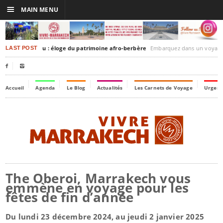
☰
MAIN MENU
esh-Timbuktu : éloge du patrimoine afro-berbère
Embarquez dans un voyage culturel dans le temps, à la
LAST POST


Accueil
Agenda
Le Blog
Actualités
Les Carnets de Voyage
Urgenc
The Oberoi, Marrakech vous
emmène en voyage pour les
fêtes de fin d’année
Du lundi 23 décembre 2024, au jeudi 2 janvier 2025