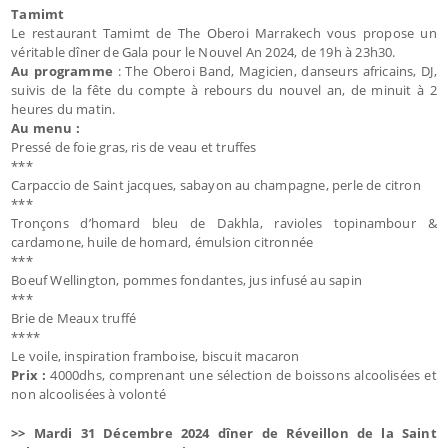
Tamimt
Le restaurant Tamimt de The Oberoi Marrakech vous propose un
véritable dîner de Gala pour le Nouvel An 2024, de 19h à 23h30.
Au programme
: The Oberoi Band, Magicien, danseurs africains, DJ,
suivis de la fête du compte à rebours du nouvel an, de minuit à 2
heures du matin.
Au menu :
Pressé de foie gras, ris de veau et truffes
***
Carpaccio de Saint jacques, sabayon au champagne, perle de citron
***
Tronçons d’homard bleu de Dakhla, ravioles topinambour &
cardamone, huile de homard, émulsion citronnée
***
Boeuf Wellington, pommes fondantes, jus infusé au sapin
***
Brie de Meaux truffé
****
Le voile, inspiration framboise, biscuit macaron
Prix :
4000dhs, comprenant une sélection de boissons alcoolisées et
non alcoolisées à volonté
>> Mardi 31 Décembre 2024 dîner de Réveillon de la Saint