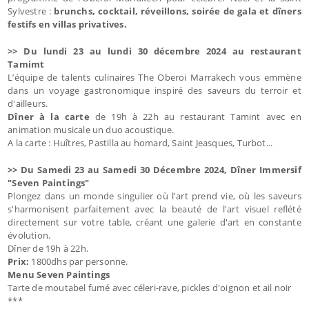
Sylvestre :
brunchs, cocktail, réveillons, soirée de gala et dîners
festifs en villas privatives.
>> Du lundi 23 au lundi 30 décembre 2024 au restaurant
Tamimt
L’équipe de talents culinaires The Oberoi Marrakech vous emmène
dans un voyage gastronomique inspiré des saveurs du terroir et
d'ailleurs.
Dîner à la carte
de 19h à 22h au restaurant Tamint avec en
animation musicale un duo acoustique.
A la carte : Huîtres, Pastilla au homard, Saint Jeasques, Turbot...
>> Du Samedi 23 au Samedi 30 Décembre 2024, Dîner Immersif
"Seven Paintings"
Plongez dans un monde singulier où l'art prend vie, où les saveurs
s'harmonisent parfaitement avec la beauté de l'art visuel reflété
directement sur votre table, créant une galerie d'art en constante
évolution.
Dîner de 19h à 22h.
Prix:
1800dhs par personne.
Menu Seven Paintings
Tarte de moutabel fumé avec céleri-rave, pickles d'oignon et ail noir
***