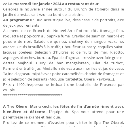
>> Le mercredi 1er janvier 2024 au restaurant Azur
Célébrez la nouvelle année autour du Brunch de l'Oberoi dans le
jardin du restaurant Azur au bord de la piscine.
Au programme
: Duo acoustique live, dessinateur de portraits, aire
de jeux pour enfants
Au menu de ce Brunch du Nouvel An : Potiron rôti, fromage feta,
roquette et pop-corn au paprika fumé, Gravlax de saumon marbré et
poudre de nori, Salade de quinoa, chutney de mangue, wakame,
avocat, Oeufs brouillés à la truffe, Chou-fleur Dubarry, coquilles Saint-
Jacques poêlées, Sélection d'huîtres et de fruits de mer, Risotto,
asperges blanches, burrata, Épaule d'agneau pressée avec foie gras et
dattes Majhoul, Curry de bar mangaloreen, Filet de turbot,
Parmentier truffé, jus, Médaillon de veau aux morilles et jus de veau,
Tajine d'agneau mijoté avec poire caramélisée, chariot de fromages et
jolie sélection de desserts (Mouuse, tartelette, Opéra, Pavlova...).
Prix :
1400dhs/personne incluant une bouteille de Prosecco par
couple.
*****************************
A The Oberoi Marrakech, les fêtes de fin d’année riment avec
bien-être et détente
, l’équipe du Spa vous attend pour une
parenthèse relaxante et féérique.
Profitez de ce moment d’évasion pour visiter le Spa The Oberoi,