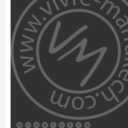








