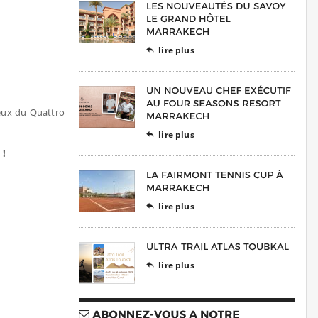
lire plus

reux du Quattro
lire plus

 !
lire plus

lire plus
