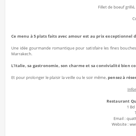
Fillet de boeuf grill
C
Ce menu à 5 plats faits avec amour est au prix exceptionnel 
Une idée gourmande romantique pour satisfaire les fines bouches
Marrakech.
L'Italie, sa gastronomie, son charme et sa convivialité bien co
Et pour prolonger le plaisir la veille ou le soir même,
pensez à rése
Info
Restaurant Qu
1 Bd
Email : qu
Website : w