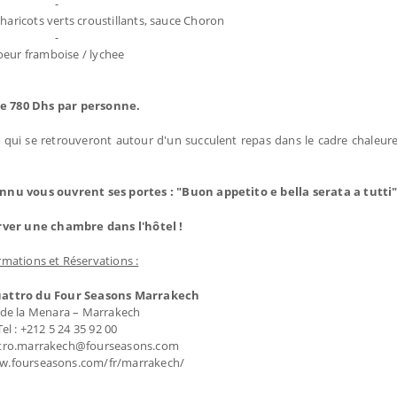
-
é, haricots verts croustillants, sauce Choron
-
oeur framboise / lychee
de 780 Dhs par personne.
 qui se retrouveront autour d'un succulent repas dans le cadre chaleu
nnu vous ouvrent ses portes : "Buon appetito e bella serata a tutti"
rver une chambre dans l'hôtel !
rmations et Réservations :
attro du Four Seasons Marrakech
 de la Menara – Marrakech
Tel : +212 5 24 35 92 00
attro.marrakech@fourseasons.com
ww.fourseasons.com/fr/marrakech/