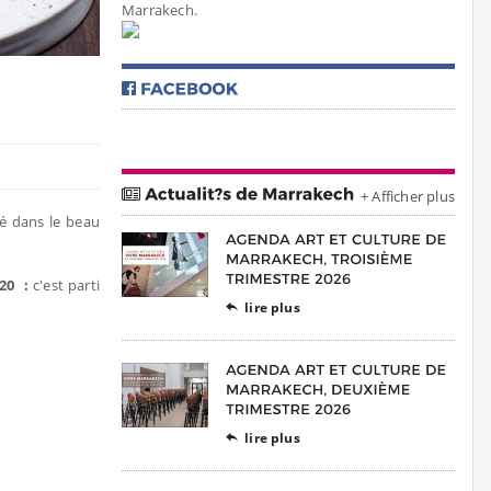
Marrakech.
+ Afficher plus
ué dans le beau
20 :
c'est parti
lire plus

lire plus
