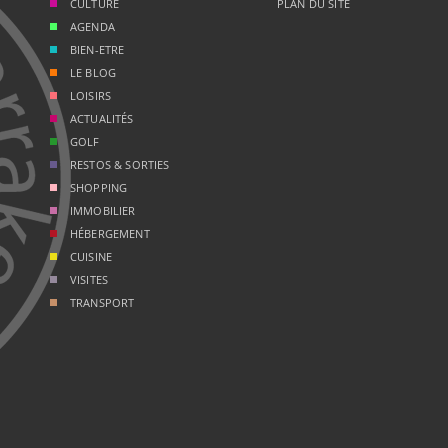
CULTURE
PLAN DU SITE
AGENDA
BIEN-ETRE
LE BLOG
LOISIRS
ACTUALITÉS
GOLF
RESTOS & SORTIES
SHOPPING
IMMOBILIER
HÉBERGEMENT
CUISINE
VISITES
TRANSPORT