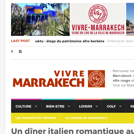
Embarquez dans un voya


Retrouvez to
Marrakech
s
ville rouge
et
Tout sur Mar