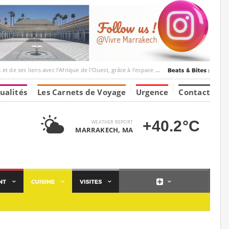
ec l’Afrique de l’Ouest, grâce à l’espace Marrakesh-Tumbuktu.
ualités
Les Carnets de Voyage
Urgence
Contact
+40.2°C
WEATHER REPORT
MARRAKECH, MA