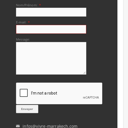
Nom/Prénom:
*
E-mail:
*
Message:
infos@vivre-marrakech.com
✉