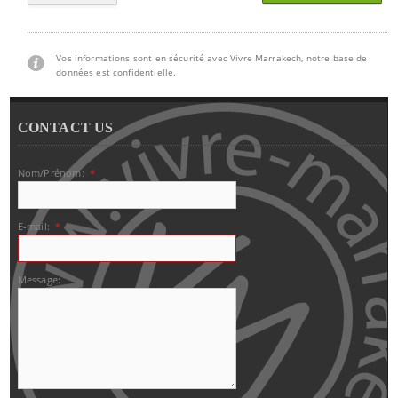
Vos informations sont en sécurité avec Vivre Marrakech, notre base de
données est confidentielle.
CONTACT US
Nom/Prénom:
*
E-mail:
*
Message: