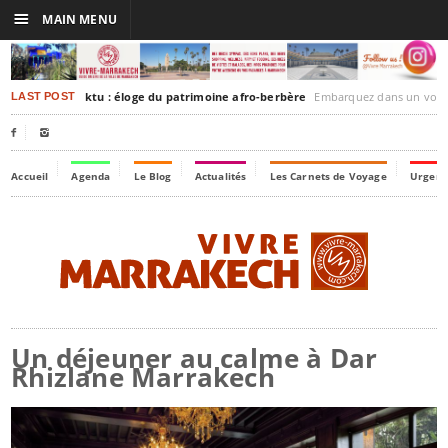
☰
MAIN MENU
rakesh-Timbuktu : éloge du patrimoine afro-berbère
Embarquez dans un voyage culturel dans le temps
LAST POST


Accueil
Agenda
Le Blog
Actualités
Les Carnets de Voyage
Urgenc
Un déjeuner au calme à Dar
Rhizlane Marrakech