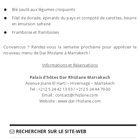
Blé sauté aux légumes croquants
Filet de dorade, épinards du pays et compoté de carottes, beurre
en émulsion safrané
Framboise et framboises
Convaincus ? Rendez-vous la semaine prochaine pour apprécier le
nouveau menu de Dar Rhizlane à Marrakech !
Informations et Réservations
Palais d'hôtes Dar Rhizlane Marrakech
Avenue Jnane El Harti – Hivernage – Marrakech
Tel : +212 5 24 42 13 03 / +212 5 24 44 79 00
Email : contact@rhizlane.com
Website : www.dar-rhizlane.com
RECHERCHER SUR LE SITE-WEB