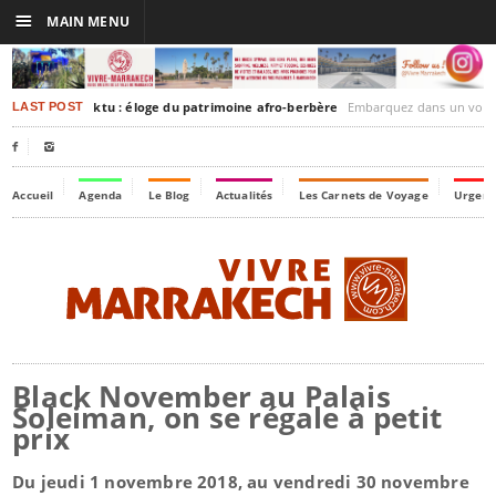
☰
MAIN MENU
rakesh-Timbuktu : éloge du patrimoine afro-berbère
Embarquez dans un voyage culturel dans le temps,
LAST POST


Accueil
Agenda
Le Blog
Actualités
Les Carnets de Voyage
Urgenc
Black November au Palais
Soleiman, on se régale à petit
prix
Du jeudi 1 novembre 2018, au vendredi 30 novembre