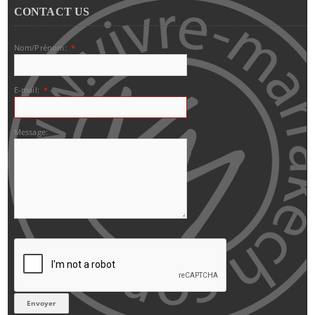
CONTACT US
Nom/Prénom:
*
E-mail:
*
Message: