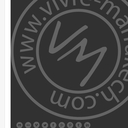








