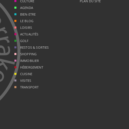
CULTURE
PLAN DU SITE
AGENDA
BIEN-ETRE
LE BLOG
LOISIRS
ACTUALITÉS
GOLF
RESTOS & SORTIES
SHOPPING
IMMOBILIER
HÉBERGEMENT
CUISINE
VISITES
TRANSPORT