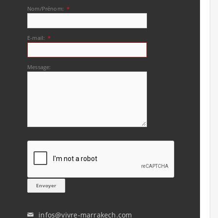
Nom/Prénom:
*
E-mail:
*
Message:
infos@vivre-marrakech.com
✉