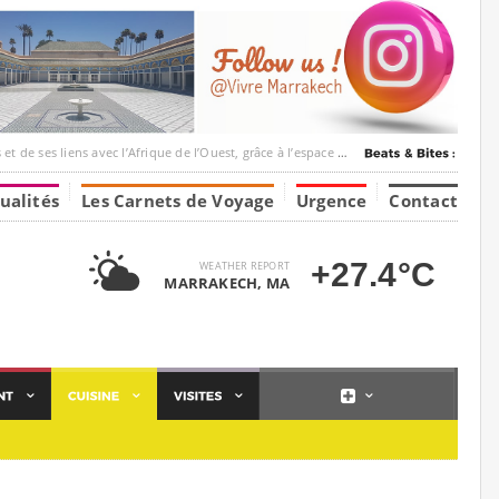
ec l’Afrique de l’Ouest, grâce à l’espace Marrakesh-Tumbuktu.
ualités
Les Carnets de Voyage
Urgence
Contact
+27.4°C
WEATHER REPORT
MARRAKECH, MA