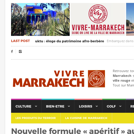
Embarquez dans un voya


Retrouvez to
Marrakech
s
ville rouge
et
Tout sur Mar