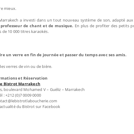
ore mieux.
ot Marrakech a investi dans un tout nouveau système de son, adapté au
, professeur de chant et de musique.
En plus de profiter des petits p
s de 10 000 titres karaokés.
ndre un verre en fin de journée et passer du temps avec ses amis.
es verres de vin ou de bière.
rmations et Réservation
Le Bistrot Marrakech
ts, boulevard Mohamed V – Guéliz – Marrakech
él : +212 (0)7 0009 0000
ontact@lebistrotlaboucherie.com
actualité du Bistrot sur Facebook