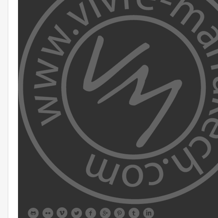








