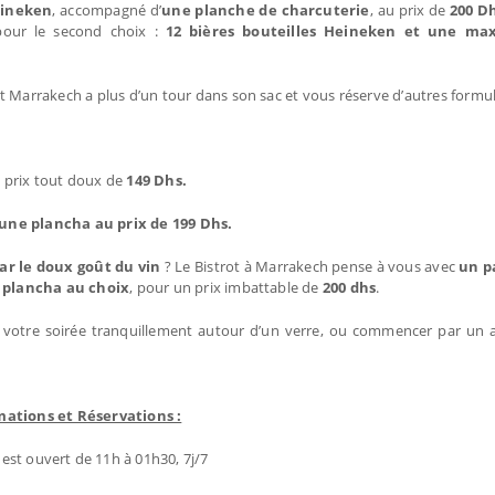
eineken
, accompagné d’
une planche de charcuterie
, au prix de
200 D
pour le second choix :
12 bières bouteilles
Heineken
et une max
t Marrakech a plus d’un tour dans son sac et vous réserve d’autres formul
 prix tout doux de
149 Dhs.
une plancha au prix de 199 Dhs.
par le doux goût du vin
? Le Bistrot à Marrakech pense à vous avec
un p
 plancha au choix
, pour un prix imbattable de
200 dhs
.
r votre soirée tranquillement autour d’un verre, ou commencer par un 
mations et Réservations :
 est ouvert de 11h à 01h30, 7j/7