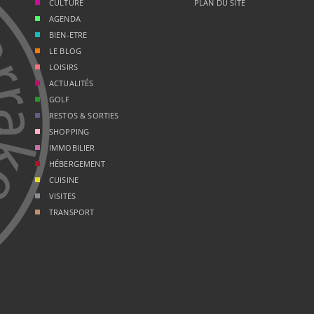
CULTURE
PLAN DU SITE
AGENDA
BIEN-ETRE
LE BLOG
LOISIRS
ACTUALITÉS
GOLF
RESTOS & SORTIES
SHOPPING
IMMOBILIER
HÉBERGEMENT
CUISINE
VISITES
TRANSPORT