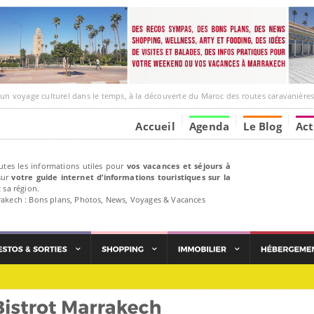
ge culturel dans le temps, à la découverte du Maroc des routes caravanières et de ses liens ave
Accueil
Agenda
Le Blog
Act
utes les informations utiles pour
vos vacances et séjours à
ur
votre guide internet d’informations touristiques sur la
 sa région.
rakech : Bons plans, Photos, News, Voyages & Vacances