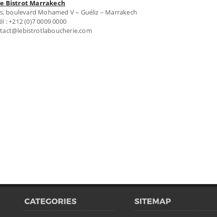
Le Bistrot Marrakech
ts, boulevard Mohamed V – Guéliz – Marrakech
él : +212 (0)7 0009 0000
ntact@lebistrotlaboucherie.com