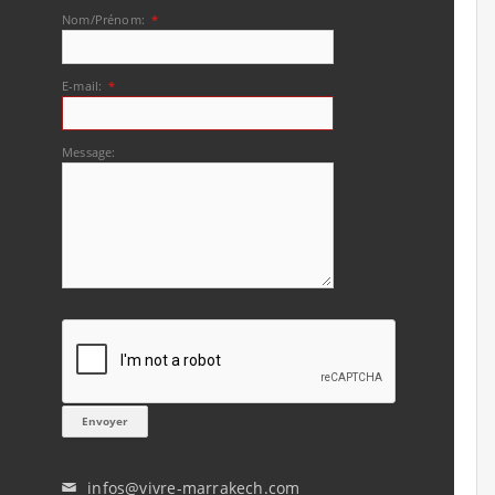
Nom/Prénom:
*
E-mail:
*
Message:
infos@vivre-marrakech.com
✉