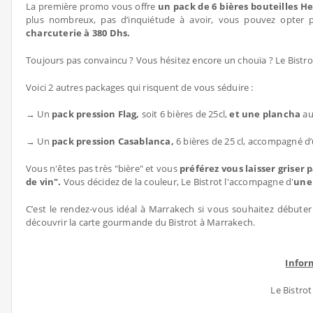
La première promo vous offre
un pack de 6 bières bouteilles H
plus nombreux, pas d’inquiétude à avoir, vous pouvez opter 
charcuterie à 380 Dhs.
Toujours pas convaincu ? Vous hésitez encore un chouïa ? Le Bistro
Voici 2 autres packages qui risquent de vous séduire :
→ Un
pack pression Flag,
soit 6 bières de 25cl,
et une plancha
au
→ Un
pack pression Casablanca,
6 bières de 25 cl, accompagné d’
Vous n'êtes pas très "bière" et vous
préférez vous laisser griser 
de vin".
Vous décidez de la couleur, Le Bistrot l'accompagne d'
une
C’est le rendez-vous idéal à Marrakech si vous souhaitez débute
découvrir la carte gourmande du Bistrot à Marrakech.
Infor
Le Bistrot