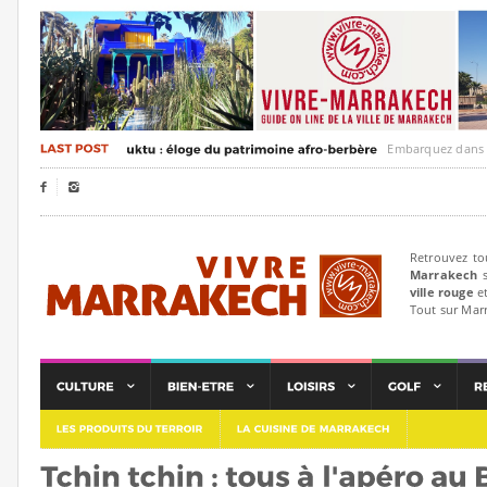
Embarquez dans un voya


Retrouvez to
Marrakech
s
ville rouge
et
Tout sur Mar