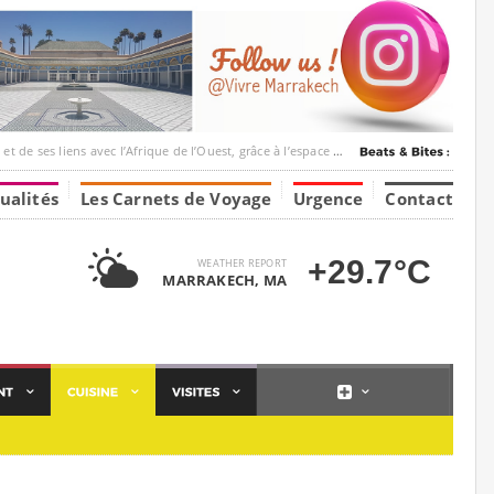
c l’Afrique de l’Ouest, grâce à l’espace Marrakesh-Tumbuktu.
ualités
Les Carnets de Voyage
Urgence
Contact
+29.7°C
WEATHER REPORT
MARRAKECH, MA