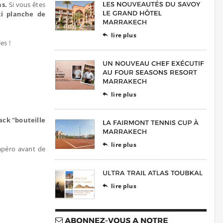
hs.
Si vous êtes
i planche de
lire plus

es !
lire plus

ack "bouteille
lire plus

apéro avant de
lire plus
