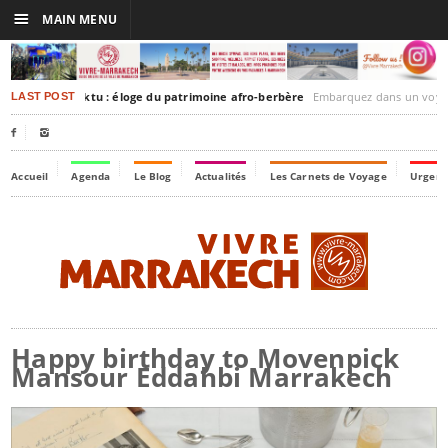
☰
MAIN MENU
rakesh-Timbuktu : éloge du patrimoine afro-berbère
Embarquez dans un voyage culturel dans le temps,
LAST POST


Accueil
Agenda
Le Blog
Actualités
Les Carnets de Voyage
Urgenc
Happy birthday to Movenpick
Mansour Eddahbi Marrakech