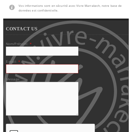
Vos informations sont en sécurité avec Vivre Marrakech, notre base de
données est confidentielle.
CONTACT US
Nom/Prénom:
*
E-mail:
*
Message: