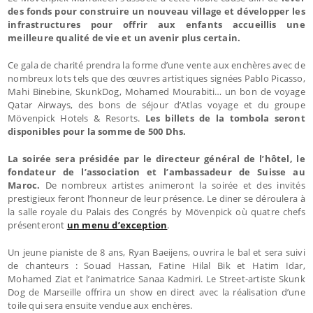
des fonds pour construire un nouveau village et développer les
infrastructures pour offrir aux enfants accueillis une
meilleure qualité de vie et un avenir plus certain.
Ce gala de charité prendra la forme d’une vente aux enchères avec de
nombreux lots tels que des œuvres artistiques signées Pablo Picasso,
Mahi Binebine, SkunkDog, Mohamed Mourabiti… un bon de voyage
Qatar Airways, des bons de séjour d’Atlas voyage et du groupe
Mövenpick Hotels & Resorts.
Les billets de la tombola seront
disponibles pour la somme de 500 Dhs.
La soirée sera présidée par le directeur général de l’hôtel, le
fondateur de l’association et l’ambassadeur de Suisse au
Maroc.
De nombreux artistes animeront la soirée et des invités
prestigieux feront l’honneur de leur présence. Le diner se déroulera à
la salle royale du Palais des Congrés by Mövenpick où quatre chefs
présenteront
un menu d’exception
.
Un jeune pianiste de 8 ans, Ryan Baeijens, ouvrira le bal et sera suivi
de chanteurs : Souad Hassan, Fatine Hilal Bik et Hatim Idar,
Mohamed Ziat et l’animatrice Sanaa Kadmiri. Le Street-artiste Skunk
Dog de Marseille offrira un show en direct avec la réalisation d’une
toile qui sera ensuite vendue aux enchères.