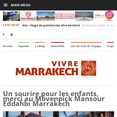
☰
MAIN MENU
rakesh-Timbuktu : éloge du patrimoine afro-berbère
Embarquez dans un voyage culturel dans le temps
LAST POST


Accueil
Agenda
Le Blog
Actualités
Les Carnets de Voyage
Urgenc
Un sourire pour les enfants,
merci au Mövenpick Mansour
Eddahbi Marrakech