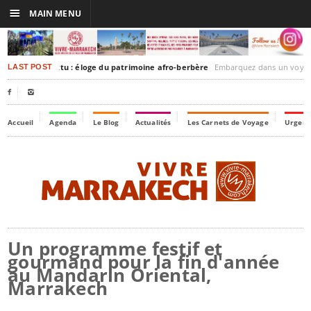
☰
MAIN MENU
akesh-Timbuktu : éloge du patrimoine afro-berbère
Embarquez dans un voyage culturel dans le temps, à
LAST POST


Accueil
Agenda
Le Blog
Actualités
Les Carnets de Voyage
Urgenc
Un programme festif et
gourmand pour la fin d'année
au Mandarin Oriental,
Marrakech