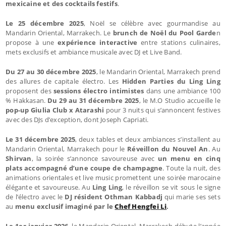
mexicaine et des cocktails festifs
.
Le 25 décembre 2025
, Noël se célèbre avec gourmandise au
Mandarin Oriental, Marrakech. Le
brunch de Noël du Pool Garde
n
propose à une
expérience interactive
entre stations culinaires,
mets exclusifs et ambiance musicale avec DJ et Live Band.
Du 27 au 30 décembre 2025
, le Mandarin Oriental, Marrakech prend
des allures de capitale électro. Les
Hidden Parties du Ling Ling
proposent des
sessions électro intimistes
dans une ambiance 100
% Hakkasan.
Du 29 au 31 décembre 2025
, le M.O Studio accueille le
pop-up Giulia Club x Atarashi
pour 3 nuits qui s’annoncent festives
avec des DJs d’exception, dont Joseph Capriati.
Le 31 décembre 2025
, deux tables et deux ambiances s’installent au
Mandarin Oriental, Marrakech pour le
Réveillon du Nouvel An
. Au
Shirvan
, la soirée s’annonce savoureuse avec
un menu en cinq
plats accompagné d’une coupe de champagne
. Toute la nuit, des
animations orientales et live music promettent une soirée marocaine
élégante et savoureuse. Au
Ling Ling
, le réveillon se vit sous le signe
de l’électro avec le
DJ résident Othman Kabbadj
qui marie ses sets
au
menu exclusif imaginé par le
Chef Hengfei Li
.
Le 1er janvier 2026
, le Mandarin Oriental, Marrakech débute l’année