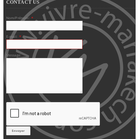
CONTACT US
Nom/Prénom:
*
E-mail:
*
Message: