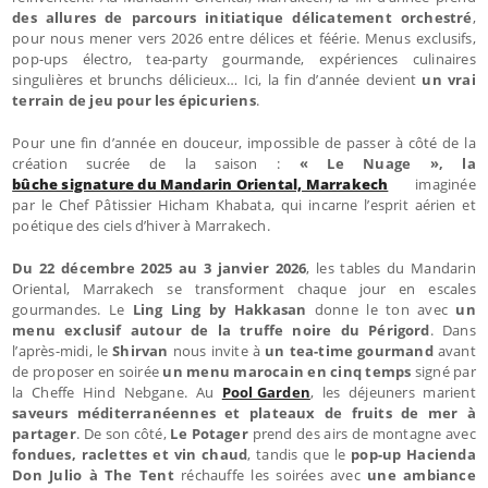
des allures de parcours initiatique délicatement orchestré
,
pour nous mener vers 2026 entre délices et féérie. Menus exclusifs,
pop-ups électro, tea-party gourmande, expériences culinaires
singulières et brunchs délicieux… Ici, la fin d’année devient
un vrai
terrain de jeu pour les épicuriens
.
Pour une fin d’année en douceur, impossible de passer à côté de la
création sucrée de la saison :
« Le Nuage », la
bûche signature du Mandarin Oriental, Marrakech
imaginée
par le Chef Pâtissier Hicham Khabata, qui incarne l’esprit aérien et
poétique des ciels d’hiver à Marrakech.
Du 22 décembre 2025 au 3 janvier 2026
, les tables du Mandarin
Oriental, Marrakech se transforment chaque jour en escales
gourmandes. Le
Ling Ling by Hakkasan
donne le ton avec
un
menu exclusif autour de la truffe noire du Périgord
. Dans
l’après-midi, le
Shirvan
nous invite à
un tea-time gourmand
avant
de proposer en soirée
un menu marocain en cinq temps
signé par
la Cheffe Hind Nebgane. Au
Pool Garden
, les déjeuners marient
saveurs méditerranéennes et plateaux de fruits de mer à
partager
. De son côté,
Le Potager
prend des airs de montagne avec
fondues, raclettes et vin chaud
, tandis que le
pop-up Hacienda
Don Julio à The Tent
réchauffe les soirées avec
une ambiance