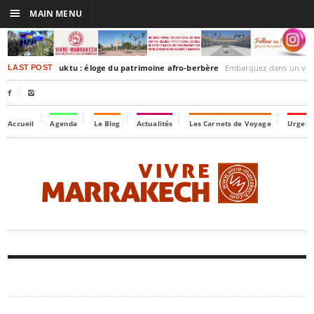
☰
MAIN MENU
rrakesh-Timbuktu : éloge du patrimoine afro-berbère
Embarquez dans un voyage culturel dans le te
LAST POST


Accueil
Agenda
Le Blog
Actualités
Les Carnets de Voyage
Urgenc