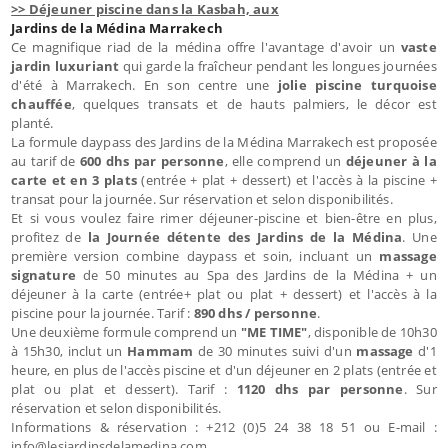
>> Déjeuner piscine dans la Kasbah, aux
Jardins de la Médina Marrakech
Ce magnifique riad de la médina offre l'avantage d'avoir un
vaste
jardin luxuriant
qui garde la fraîcheur pendant les longues journées
d'été à Marrakech. En son centre une
jolie piscine turquoise
chauffée
, quelques transats et de hauts palmiers, le décor est
planté.
La formule daypass des Jardins de la Médina Marrakech est proposée
au tarif de
600 dhs par personne
, elle comprend un
déjeuner à la
carte et en 3 plats
(entrée + plat + dessert) et l'accès à la piscine +
transat pour la journée. Sur réservation et selon disponibilités.
Et si vous voulez faire rimer déjeuner-piscine et bien-être en plus,
profitez de
la Journée détente des Jardins de la Médina
. Une
première version combine daypass et soin, incluant un
massage
signature
de 50 minutes au Spa des Jardins de la Médina + un
déjeuner à la carte (entrée+ plat ou plat + dessert) et l'accès à la
piscine pour la journée. Tarif :
890 dhs / personne
.
Une deuxième formule comprend un
"ME TIME"
, disponible de 10h30
à 15h30, inclut un
Hammam
de 30 minutes suivi d'un
massage
d'1
heure, en plus de l'accès piscine et d'un déjeuner en 2 plats (entrée et
plat ou plat et dessert). Tarif :
1120 dhs par personne
. Sur
réservation et selon disponibilités.
Informations & réservation : +212 (0)5 24 38 18 51 ou E-mail :
info@lesjardinsdelamedina.com