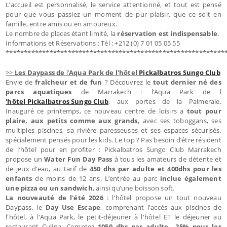
L’accueil est personnalisé, le service attentionné, et tout est pensé
pour que vous passiez un moment de pur plaisir, que ce soit en
famille, entre amis ou en amoureux.
Le nombre de places étant limité, la
réservation est indispensable
.
Informations et Réservations : Tél : +212 (0) 7 01 05 05 55
************************************************************
>>
Les Daypass de
l’
Aqua Park de l'hôtel
Pickalbatros Sungo Club
Envie de
fraîcheur et de fun
? Découvrez le
tout dernier né des
parcs aquatiques
de Marrakech : l’Aqua Park de l
'hôtel Pickalbatros Sungo Club
, aux portes de la Palmeraie.
Inauguré ce printemps, ce nouveau centre de loisirs a
tout pour
plaire, aux petits comme aux grands,
avec ses toboggans, ses
multiples piscines, sa rivière paresseuses et ses espaces sécurisés,
spécialement pensés pour les kids. Le top ? Pas besoin d’être résident
de l’hôtel pour en profiter : Pickalbatros Sungo Club Marrakech
propose un
Water Fun Day Pass
à tous les amateurs de détente et
de jeux d’eau, au tarif de
450 dhs par adulte et 400dhs pour les
enfants
de moins de 12 ans. L’entrée au parc
inclue également
une pizza ou un sandwich
, ainsi qu’une boisson soft.
La nouveauté de l'été 2026
: l'hôtel propose un tout nouveau
Daypass, le
Day Use Escape
, comprenant l'accès aux piscines de
l'hôtel, à l'Aqua Park, le petit-déjeuner à l'hôtel ET le déjeuner au
restaurant Culina. Comptez
1050 dhs par adulte
,
-25% pour les