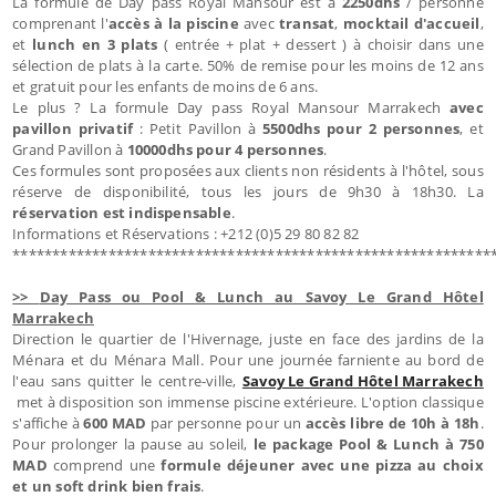
La formule de Day pass Royal Mansour est à
2250dhs
/ personne
comprenant l'
accès à la piscine
avec
transat
,
mocktail d'accueil
,
et
lunch en 3 plats
( entrée + plat + dessert ) à choisir dans une
sélection de plats à la carte. 50% de remise pour les moins de 12 ans
et gratuit pour les enfants de moins de 6 ans.
Le plus ? La formule Day pass Royal Mansour Marrakech
avec
pavillon privatif
: Petit Pavillon à
5500dhs pour 2 personnes
, et
Grand Pavillon à
10000dhs pour 4 personnes
.
Ces formules sont proposées aux clients non résidents à l'hôtel, sous
réserve de disponibilité, tous les jours de 9h30 à 18h30. La
réservation est indispensable
.
Informations et Réservations : +212 (0)5 29 80 82 82
************************************************************
>>
Day Pass ou Pool & Lunch au Savoy Le Grand Hôtel
Marrakech
Direction le quartier de l'Hivernage, juste en face des jardins de la
Ménara et du Ménara Mall. Pour une journée farniente au bord de
l'eau sans quitter le centre-ville,
Savoy Le Grand Hôtel Marrakech
met à disposition son immense piscine extérieure. L'option classique
s'affiche à
600 MAD
par personne pour un
accès libre de 10h à 18h
.
Pour prolonger la pause au soleil,
le package Pool & Lunch à 750
MAD
comprend une
formule déjeuner avec une pizza au choix
et un soft drink bien frais
.