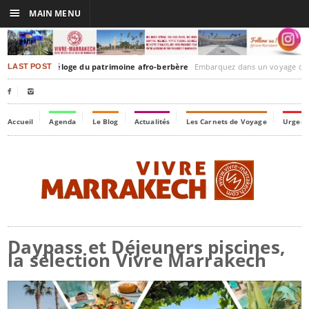
☰
MAIN MENU
imbuktu : éloge du patrimoine afro-berbère
Embarquez dans un voyage culturel dans le temps, à la découverte
LAST POST


Accueil
Agenda
Le Blog
Actualités
Les Carnets de Voyage
Urgenc
Daypass et Déjeuners piscines,
la sélection Vivre Marrakech