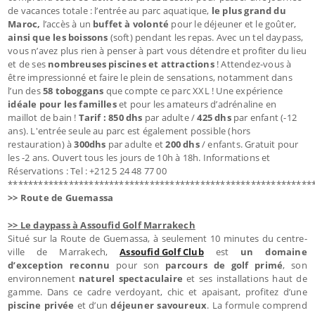
de vacances totale : l’entrée au parc aquatique,
le plus grand du
Maroc,
l’accès à un
buffet à volonté
pour le déjeuner et le goûter,
ainsi que les boissons
(soft) pendant les repas. Avec un tel daypass,
vous n’avez plus rien à penser à part vous détendre et profiter du lieu
et de ses
nombreuses piscines et attractions
! Attendez-vous à
être impressionné et faire le plein de sensations, notamment dans
l’un des
58 toboggans
que compte ce parc XXL ! Une expérience
idéale pour les familles
et pour les amateurs d’adrénaline en
maillot de bain !
Tarif : 850
dhs
par adulte /
425 dhs
par enfant (-12
ans). L'entrée seule au parc est également possible (hors
restauration) à
300dhs
par adulte et
200 dhs
/ enfants. Gratuit pour
les -2 ans. Ouvert tous les jours de 10h à 18h. Informations et
Réservations : Tel : +212 5 24 48 77 00
************************************************************
>> Route de Guemassa
>> Le daypass à Assoufid Golf Marrakech
Situé sur la Route de Guemassa, à seulement 10 minutes du centre-
ville de Marrakech,
Assoufid Golf Club
est
un domaine
d’exception reconnu
pour son
parcours de golf primé
, son
environnement
naturel spectaculaire
et ses installations haut de
gamme. Dans ce cadre verdoyant, chic et apaisant, profitez d’une
piscine privée
et d’un
déjeuner savoureux
. La formule comprend