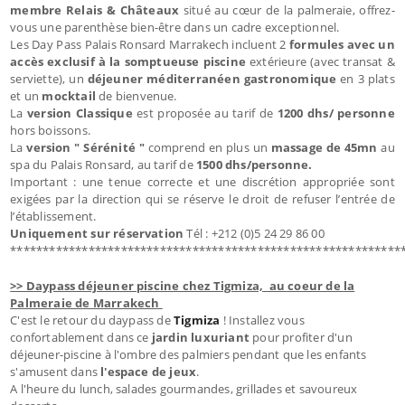
membre Relais & Châteaux
situé au cœur de la palmeraie, offrez-
vous une parenthèse bien-être dans un cadre exceptionnel.
Les Day Pass Palais Ronsard Marrakech incluent 2
formules avec un
accès exclusif à la somptueuse piscine
extérieure (avec transat &
serviette), un
déjeuner méditerranéen gastronomique
en 3 plats
et un
mocktail
de bienvenue.
La
version Classique
est proposée au tarif de
1200 dhs/ personne
hors boissons.
La
version " Sérénité "
comprend en plus un
massage de 45mn
au
spa du Palais Ronsard, au tarif de
1500 dhs/personne.
Important : une tenue correcte et une discrétion appropriée sont
exigées par la direction qui se réserve le droit de refuser l’entrée de
l’établissement.
Uniquement sur réservation
Tél : +212 (0)5 24 29 86 00
************************************************************
>> Daypass déjeuner piscine chez Tigmiza, au coeur de la
Palmeraie de Marrakech
C'est le retour du daypass de
Tigmiza
! Installez vous
confortablement dans ce
jardin luxuriant
pour profiter d'un
déjeuner-piscine à l'ombre des palmiers pendant que les enfants
s'amusent dans
l'espace de jeux
.
A l'heure du lunch, salades gourmandes, grillades et savoureux