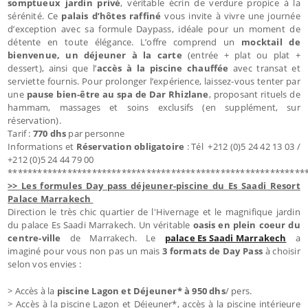
somptueux jardin privé
, véritable écrin de verdure propice à la
sérénité. Ce
palais d’hôtes raffiné
vous invite à vivre une journée
d’exception avec sa formule Daypass, idéale pour un moment de
détente en toute élégance. L’offre comprend un
mocktail de
bienvenue, un déjeuner à la carte
(entrée + plat ou plat +
dessert), ainsi que l’
accès à la piscine chauffée
avec transat et
serviette fournis. Pour prolonger l’expérience, laissez-vous tenter par
une
pause bien-être au spa de Dar Rhizlane
, proposant rituels de
hammam, massages et soins exclusifs (en supplément, sur
réservation).
Tarif :
770 dhs
par personne
Informations et
Réservation obligatoire
: Tél +212 (0)5 24 42 13 03 /
+212 (0)5 24 44 79 00
************************************************************
>> Les formules Day pass déjeuner-piscine du Es Saadi Resort
Palace Marrakech
Direction le très chic quartier de l'Hivernage et le magnifique jardin
du palace Es Saadi Marrakech. Un véritable
oasis en plein coeur du
centre-ville
de Marrakech. Le
palace Es Saadi Marrakech
a
imaginé pour vous non pas un mais
3 formats de Day Pass
à choisir
selon vos envies :
> Accès à la
piscine Lagon et Déjeuner* à 950 dhs
/ pers.
> Accès à la piscine Lagon et Déjeuner*, accès à la piscine intérieure