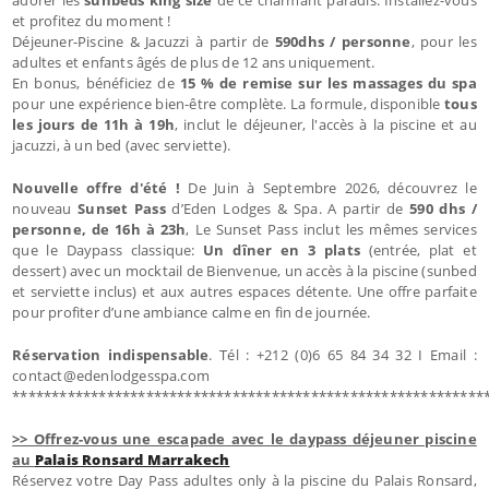
et profitez du moment !
Déjeuner-Piscine & Jacuzzi à partir de
590dhs / personne
, pour les
adultes et enfants âgés de plus de 12 ans uniquement.
En bonus, bénéficiez de
15 % de remise sur les massages du spa
pour une expérience bien-être complète. La formule, disponible
tous
les jours de 11h à 19h
, inclut le déjeuner, l'accès à la piscine et au
jacuzzi, à un bed (avec serviette).
Nouvelle offre d'été !
De Juin à Septembre 2026, découvrez le
nouveau
Sunset Pass
d’Eden Lodges & Spa. A partir de
590 dhs /
personne, de 16h à 23h
, Le Sunset Pass inclut les mêmes services
que le Daypass classique:
Un dîner en 3 plats
(entrée, plat et
dessert) avec un mocktail de Bienvenue, un accès à la piscine (sunbed
et serviette inclus) et aux autres espaces détente. Une offre parfaite
pour profiter d’une ambiance calme en fin de journée.
Réservation indispensable
. Tél : +212 (0)6 65 84 34 32 I Email :
contact@edenlodgesspa.com
************************************************************
>> Offrez-vous une escapade avec le daypass déjeuner piscine
au
Palais Ronsard Marrakech
Réservez votre Day Pass adultes only à la piscine du Palais Ronsard,