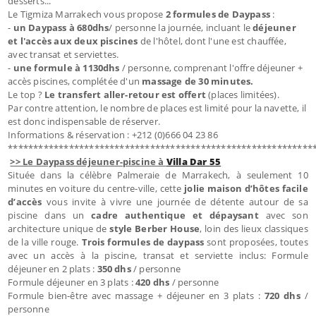
desserts...
Le Tigmiza Marrakech vous propose
2 formules de Daypass
:
-
un Daypass à 680dhs
/ personne la journée, incluant le
déjeuner
et l'accès aux deux piscines
de l'hôtel, dont l'une est chauffée,
avec transat et serviettes.
-
une formule à 1130dhs
/ personne, comprenant l'offre déjeuner +
accès piscines, complétée d'un
massage de 30 minutes.
Le top ?
Le transfert aller-retour est offert
(places limitées).
Par contre attention, le nombre de places est limité pour la navette, il
est donc indispensable de réserver.
Informations & réservation : +212 (0)666 04 23 86
************************************************************
>> Le Daypass déjeuner-piscine à
Villa Dar 55
Située dans la célèbre Palmeraie de Marrakech, à seulement 10
minutes en voiture du centre-ville, cette
jolie maison d’hôtes facile
d’accès
vous invite à vivre une journée de détente autour de sa
piscine dans un
cadre authentique et dépaysant
avec son
architecture unique de
style Berber House
, loin des lieux classiques
de la ville rouge.
Trois formules de daypass
sont proposées, toutes
avec un accès à la piscine, transat et serviette inclus: Formule
déjeuner en 2 plats :
350 dhs
/ personne
Formule déjeuner en 3 plats :
420 dhs
/ personne
Formule bien-être avec massage + déjeuner en 3 plats :
720 dhs
/
personne