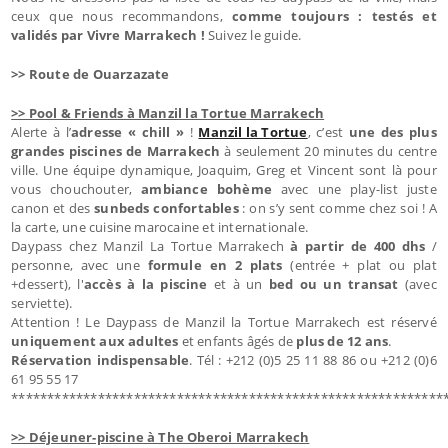
ceux que nous recommandons,
comme toujours : testés et
validés par Vivre Marrakech !
Suivez le guide.
>> Route de Ouarzazate
>> Pool & Friends à Manzil la Tortue Marrakech
Alerte à l’
adresse « chill »
!
Manzil la Tortue
, c’est
une des plus
grandes piscines de Marrakech
à seulement 20 minutes du centre
ville. Une équipe dynamique, Joaquim, Greg et Vincent sont là pour
vous chouchouter,
ambiance bohème
avec une play-list juste
canon et des
sunbeds confortables
: on s’y sent comme chez soi ! A
la carte, une cuisine marocaine et internationale.
Daypass chez Manzil La Tortue Marrakech
à partir de 400 dhs
/
personne, avec une
formule en 2 plats
(entrée + plat ou plat
+dessert), l'
accès à la piscine
et à un
bed ou un transat
(avec
serviette).
Attention ! Le Daypass de Manzil la Tortue Marrakech est réservé
uniquement aux adultes
et enfants âgés de
plus de 12 ans
.
Réservation indispensable
. Tél : +212 (0)5 25 11 88 86 ou +212 (0)6
61 95 55 17
************************************************************
>> Déjeuner-piscine à The Oberoi Marrakech