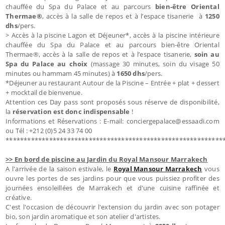
chauffée du Spa du Palace et au parcours
bien-être Oriental
Thermae®
, accès à la salle de repos et à l’espace tisanerie à
1250
dhs
/pers.
> Accès à la piscine Lagon et Déjeuner*, accès à la piscine intérieure
chauffée du Spa du Palace et au parcours bien-être Oriental
Thermae®, accès à la salle de repos et à l’espace tisanerie,
soin au
Spa du Palace au choix
(massage 30 minutes, soin du visage 50
minutes ou hammam 45 minutes) à
1650 dhs
/pers.
*Déjeuner au restaurant Autour de la Piscine – Entrée + plat + dessert
+ mocktail de bienvenue.
Attention ces Day pass sont proposés sous réserve de disponibilité,
la
réservation est donc indispensable
!
Informations et Réservations : E-mail: conciergepalace@essaadi.com
ou Tél : +212 (0)5 24 33 74 00
************************************************************
>> En bord de piscine au Jardin du Royal Mansour Marrakech
A l'arrivée de la saison estivale, le
Royal Mansour Marrakech
vous
ouvre les portes de ses jardins pour que vous puissiez profiter des
journées ensoleillées de Marrakech et d'une cuisine raffinée et
créative.
C'est l'occasion de découvrir l'extension du jardin avec son potager
bio, son jardin aromatique et son atelier d'artistes.