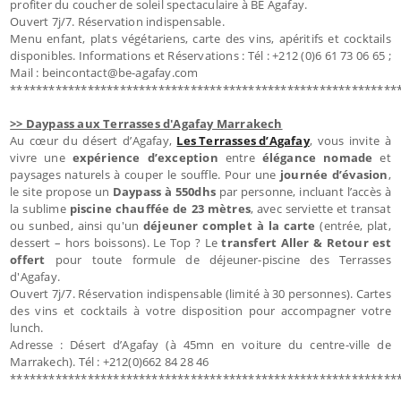
profiter du coucher de soleil spectaculaire à BE Agafay.
Ouvert 7j/7. Réservation indispensable.
Menu enfant, plats végétariens, carte des vins, apéritifs et cocktails
disponibles. Informations et Réservations : Tél : +212 (0)6 61 73 06 65 ;
Mail : beincontact@be-agafay.com
************************************************************
>> Daypass aux Terrasses d'Agafay Marrakech
Au cœur du désert d’Agafay,
Les Terrasses d’Agafay
, vous invite à
vivre une
expérience d’exception
entre
élégance nomade
et
paysages naturels à couper le souffle. Pour une
journée d’évasion
,
le site propose un
Daypass à 550dhs
par personne, incluant l’accès à
la sublime
piscine chauffée de 23 mètres
, avec serviette et transat
ou sunbed, ainsi qu'un
déjeuner complet à la carte
(entrée, plat,
dessert – hors boissons). Le Top ? Le
transfert Aller & Retour est
offert
pour toute formule de déjeuner-piscine des Terrasses
d'Agafay.
Ouvert 7j/7. Réservation indispensable (limité à 30 personnes). Cartes
des vins et cocktails à votre disposition pour accompagner votre
lunch.
Adresse : Désert d’Agafay (à 45mn en voiture du centre-ville de
Marrakech). Tél : +212(0)662 84 28 46
************************************************************