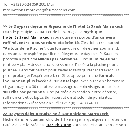
Tél : +212 (0)524 359 200; Mail :
reservations.morocco@fourseasons.com
************************************************************
>> Le Daypass déjeuner & piscine de l'hôtel Es Saadi Marrakech
Dans le prestigieux quartier de l’Hivernage, le
mythique
hôtel Es Saadi Marrakech
vous ouvre les portes d’un
univers
raffiné, entre luxe, verdure et sérénité
. C’est ici, au restaurant
"Autour de la Piscine"
, que l’on savoure un déjeuner gourmand,
dans une atmosphère paisible et élégante. Le daypass Es Saadi est
proposé à partir de
600dhs par personne
. Il inclut
un déjeuner
(entrée + plat + dessert, hors boisson) et l’accès à la piscine pour la
journée. L’endroit parfait pour s’évader sans quitter Marrakech. Et
pour prolonger l’expérience bien-être, optez pour une
formule
incluant en plus l'accès à l'Oriental Spa
, avec au choix : hammam
et gommage ou 30 minutes de massage ou soin visage, au tarif de
1000dhs par personne
. Une journée d’exception, entre détente,
raffinement et volupté. Sur réservation et selon disponibilités.
Informations & réservation : Tél : +212 (0)5 24 33 74 00
************************************************************
>> Daypass déjeuner-piscine à Dar Rhizlane Marrakech
Niché dans le quartier chic de l’Hivernage, à quelques minutes de
Guéliz et de la Médina,
Dar Rhizlane
vous accueille au sein de son