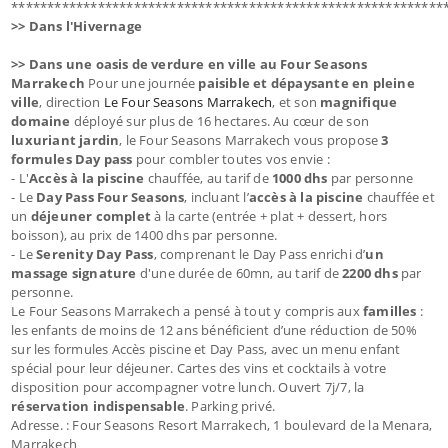
************************************************************
>> Dans l'Hivernage
>> Dans une oasis de verdure en ville au Four Seasons
Marrakech
Pour une journée
paisible et dépaysante en pleine
ville
, direction
Le Four Seasons Marrakech
, et son
magnifique
domaine
déployé sur plus de 16 hectares. Au cœur de son
luxuriant jardin
, le Four Seasons Marrakech vous propose
3
formules Day pass
pour combler toutes vos envie :
- L'
Accès à la piscine
chauffée, au tarif de
1000 dhs
par personne
- Le
Day Pass Four Seasons
, incluant l’
accès à la piscine
chauffée et
un
déjeuner complet
à la carte (entrée + plat + dessert, hors
boisson), au prix de 1400 dhs par personne.
- Le
Serenity Day Pass
, comprenant le Day Pass enrichi d’
un
massage signature
d'une durée de 60mn, au tarif de
2200 dhs
par
personne.
Le Four Seasons Marrakech a pensé à tout y compris aux
familles
:
les enfants de moins de 12 ans bénéficient d’une réduction de 50%
sur les formules Accès piscine et Day Pass, avec un menu enfant
spécial pour leur déjeuner. Cartes des vins et cocktails à votre
disposition pour accompagner votre lunch. Ouvert 7j/7, la
réservation indispensable
. Parking privé.
Adresse. : Four Seasons Resort Marrakech, 1 boulevard de la Menara,
Marrakech