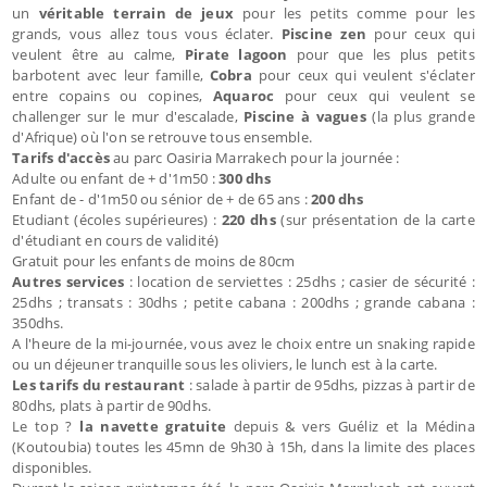
un
véritable terrain de jeux
pour les petits comme pour les
grands, vous allez tous vous éclater.
Piscine zen
pour ceux qui
veulent être au calme,
Pirate lagoon
pour que les plus petits
barbotent avec leur famille,
Cobra
pour ceux qui veulent s'éclater
entre copains ou copines,
Aquaroc
pour ceux qui veulent se
challenger sur le mur d'escalade,
Piscine à vagues
(la plus grande
d'Afrique) où l'on se retrouve tous ensemble.
Tarifs d'accès
au parc Oasiria Marrakech pour la journée :
Adulte ou enfant de + d'1m50 :
300 dhs
Enfant de - d'1m50 ou sénior de + de 65 ans :
200 dhs
Etudiant (écoles supérieures) :
220 dhs
(sur présentation de la carte
d'étudiant en cours de validité)
Gratuit pour les enfants de moins de 80cm
Autres services
: location de serviettes : 25dhs ; casier de sécurité :
25dhs ; transats : 30dhs ; petite cabana : 200dhs ; grande cabana :
350dhs.
A l'heure de la mi-journée, vous avez le choix entre un snaking rapide
ou un déjeuner tranquille sous les oliviers, le lunch est à la carte.
Les tarifs du restaurant
: salade à partir de 95dhs, pizzas à partir de
80dhs, plats à partir de 90dhs.
Le top ?
la navette gratuite
depuis & vers Guéliz et la Médina
(Koutoubia) toutes les 45mn de 9h30 à 15h, dans la limite des places
disponibles.