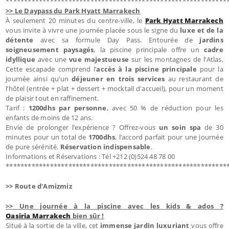
************************************************************
>> Le Daypass du Park Hyatt Marrakech
À seulement 20 minutes du centre-ville, le
Park Hyatt Marrakech
vous invite à vivre une journée placée sous le signe du
luxe et de la
détente
avec sa formule Day Pass. Entourée de
jardins
soigneusement paysagés
, la piscine principale offre un
cadre
idyllique
avec une
vue majestueuse
sur les montagnes de l’Atlas.
Cette escapade comprend l’
accès à la piscine principale
pour la
journée ainsi qu’un
déjeuner en trois services
au restaurant de
l’hôtel (entrée + plat + dessert + mocktail d'accueil), pour un moment
de plaisir tout en raffinement.
Tarif :
1200dhs par personne
, avec 50 % de réduction pour les
enfants de moins de 12 ans.
Envie de prolonger l’expérience ? Offrez-vous
un soin spa
de 30
minutes pour un total de
1700dhs
, l’accord parfait pour une journée
de pure sérénité.
Réservation indispensable
.
Informations et Réservations : Tél +212 (0)524 48 78 00
************************************************************
>> Route d'Amizmiz
>> Une journée à la piscine avec les kids & ados ?
Oasiria Marrakech
bien sûr !
Situé à la sortie de la ville, cet
immense jardin luxuriant
vous offre