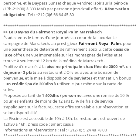
personne, et le Daypass Sunset chaque vendredi soir sur la période
(17h-21h30) à 300 MAD par personne (mocktail offert).
Réservation
obligatoire
. Tél : +212 (0)6 66 64 45 80
************************************************************
>> Le DayPas du Fairmont Royal Palm Marrakech
Évadez-vous le temps d’une journée au cœur de la luxuriante
campagne de Marrakech, au prestigieux
Fairmont Royal Palm
, pour
une parenthèse de détente et de raffinement absolu, cette
oasis de
luxe
offre une vue imprenable sur les montagnes de l’Atlas et se
trouve à seulement 12 km de la médina de Marrakech .
Profitez d'un accès à la
piscine principale chauffée de 2000 m²
, un
déjeuner 3 plats
au restaurant L’Olivier, avec une boisson de
bienvenue, et la mise à disposition de serviettes et transat. En bonus
:
un crédit Spa de 200dhs
à utiliser le jour même sur la carte de
soins.
Proposée au tarif de
1 400dhs / personne
, avec une remise de 50 %
pour les enfants de moins de 12 ans (5 % de frais de service
s’appliquent sur la facture), cette offre est valable sur réservation et
selon disponibilité.
La Piscine est accessible de 10h à 18h. Le restaurant est ouvert de
12h30 à 16h. Dress code : Smart casual
Informations et réservations : Tel : +212 (0) 5 24 48 78 00
************************************************************