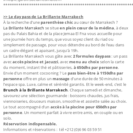
************************************************************
>> Le day pass de La Brillante Marrakech
À la recherche d’une
parenthèse chic
au cœur de Marrakech ?
La Brillante Marrakech
se situe
en plein cœur de la médina
, à deux
pas du Palais Bahia et de la place Jemaa El Fna vous accueille pour
une journée hors du temps, que vous soyez client du riad ou
simplement de passage, pour vous détendre au bord de l’eau dans
un cadre élégant et apaisant, jusqu'à 19h.
La Brillante Marrakech vous gâte avec
2 formules daypass
: un pass
avec
accès piscine et jacuzzi
, avec
menu au choix
selon la carte
du moment, instant thé et pâtisseries,
à 650dhs par personne
.
Envie d’un moment cocooning ? Le
pass bien-être à 1150dhs par
personne
offre en plus un
massage
d'une durée de 50 minutes à
l’espace spa. Luxe, calme et sérénité garantis. Et le week-end, c’est le
Brunch à la Brillante Marrakech
. Chaque samedi et dimanche,
savourez une sélection gourmande : boissons chaudes, jus frais,
viennoiseries, douceurs maison, smoothie et assiette salée au choix.
Le tout accompagné d’un
accès à la piscine pour 650dhs par
personne
. Un moment parfait à vivre entre amis, en couple ou en
solo.
Réservation indispensable.
Informations et réservations : tél +212 (0)6 96 03 59 51