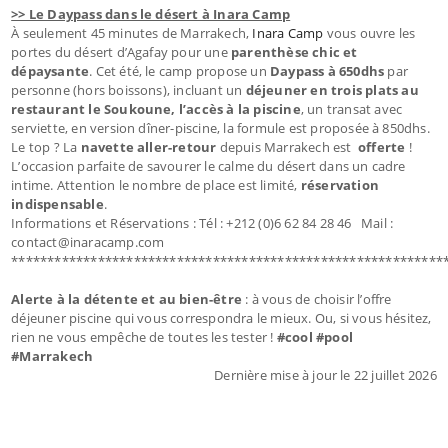
>> Le Daypass dans le désert à Inara Camp
À seulement 45 minutes de Marrakech,
Inara Camp
vous ouvre les
portes du désert d’Agafay pour une
parenthèse chic et
dépaysante
. Cet été, le camp propose un
Daypass à 650dhs
par
personne (hors boissons), incluant un
déjeuner en trois plats au
restaurant le Soukoune, l’accès à la piscine
, un transat avec
serviette, en version dîner-piscine, la formule est proposée à 850dhs.
Le top ? La
navette aller-retour
depuis Marrakech est
offerte
!
L’occasion parfaite de savourer le calme du désert dans un cadre
intime. Attention le nombre de place est limité,
réservation
indispensable
.
Informations et Réservations : Tél : +212 (0)6 62 84 28 46 Mail :
contact@inaracamp.com
************************************************************
Alerte à la détente et au bien-être
: à vous de choisir l’offre
déjeuner piscine qui vous correspondra le mieux. Ou, si vous hésitez,
rien ne vous empêche de toutes les tester !
#cool #pool
#Marrakech
Dernière mise à jour le 22 juillet 2026