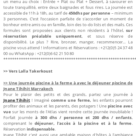
un menu au choix : Entrée + Plat ou Plat + Dessert, à savourer en
toute tranquillité, entre deux baignades et fous rires. La journée est
accessible de 11h à 18h, au tarif de
450dhs par personne
– minimum
3 personnes. C’est l’occasion parfaite de s’accorder un moment de
bonheur entre amis ou en famille, loin des to-do lists et des mails. Ces
formules sont proposées aux clients non résidents à l'hôtel,
sur
réservation préalable uniquement
, et sous réserve de
disponibilité. Le plus ? Rire, bronzer, manger, recommencer… La
piscine vous attend ! Informations et Réservations : +212(0)5 24 37 48
00 ou WhatsApp : +212(0)6 62 21 50 80
************************************************************
>> Vers Lalla Takerkoust
>> Une journée piscine à la ferme à avec le déjeuner piscine de
Jnane Tihihit Marrakech
Pour le plaisir des petits et des grands, partez une journée à
Jnane Tihihit
! Imaginé
comme une ferme,
les enfants pourront
profiter des animaux et les parents, des potagers ! Une
piscine avec
vue
sur les monts de l'Atlas vient rendre cette journée inoubliable !
Forfait journée
à 300 dhs / personne et 200 dhs / enfants
,
comprenant le
déjeuner, l'accès à la piscine et à la ferme
.
Réservation
indispensable
.
Jnane Tihihit c'est aussi une agréable maison d'hôtes à l'ambiance