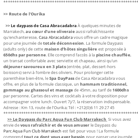
************************************************************
>> Route de l'Ourika
>>
Le daypass de Casa Abracadabra
À quelques minutes de
Marrakech,
au cœur d’une oliveraie
aussi rafraîchissante
qu’enchanteresse,
Casa Abracadabra
vous offre un cadre magique
pour une journée de
totale déconnexion
. La formule Daypass
(adults only) de cette
maison d’hôtes singulière
est proposée à
650dhs par personne
. Elle comprend l’accès à la
piscine chauffée
,
un transat confortable avec serviette et chapeau, ainsi qu’un
déjeuner savoureux en 3 plats
(entrée, plat, dessert-hors
boissons) servi à l’ombre des oliviers. Pour prolonger cette
parenthèse bien-être, le
Spa DayPass
de Casa Abracadabra vous
offre, en plus de la formule classique, un
hammam traditionnel,
gommage au ghassoul et massage
de 45mn, au tarif de
1600dhs
par personne. Cartes des vins et cocktails à votre disposition pour
accompagner votre lunch. Ouvert 7j/7, la réservation indispensable.
Adresse : Km 13, route de l’Ourika; Tél : +212(0)6 11 29 27 45
************************************************************
>> Le Daypass du Parc Aqua Fun Club Marrakech
Si vous avez
envie de
vous rafraîchir et de vous amuser
le Daypass du
Parc Aqua Fun Club Marrakech
est fait pour vous ! La formule
comprend
tout ce dont vous avez besoin
pour passer une journée