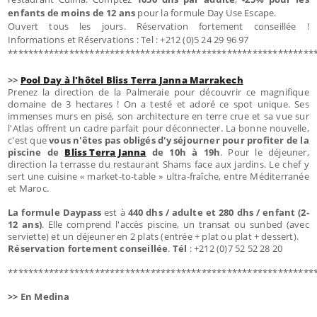
enfants de moins de 12 ans
pour la formule Day Use Escape.
Ouvert tous les jours. Réservation fortement conseillée !
Informations et Réservations : Tel : +212 (0)5 24 29 96 97
************************************************************
>>
Pool Day à l'hôtel Bliss Terra Janna Marrakech
Prenez la direction de la Palmeraie pour découvrir ce magnifique
domaine de 3 hectares ! On a testé et adoré ce spot unique. Ses
immenses murs en pisé, son architecture en terre crue et sa vue sur
l'Atlas offrent un cadre parfait pour déconnecter. La bonne nouvelle,
c'est que
vous n'êtes pas obligés d'y séjourner pour profiter de la
piscine de
Bliss Terra Janna
de 10h à 19h
. Pour le déjeuner,
direction la terrasse du restaurant Shams face aux jardins. Le chef y
sert une cuisine « market-to-table » ultra-fraîche, entre Méditerranée
et Maroc.
La formule Daypass
est à
440 dhs / adulte et 280 dhs / enfant (2-
12 ans)
. Elle comprend l'accès piscine, un transat ou sunbed (avec
serviette) et un déjeuner en 2 plats (entrée + plat ou plat + dessert).
Réservation fortement conseillée
.
Tél
: +212 (0)7 52 52 28 20
************************************************************
>> En Medina