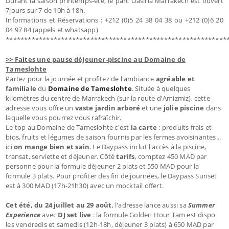
Durant la saison printemps-été, le parc Oasiria Marrakech est ouvert
7jours sur 7 de 10h à 18h.
Informations et Réservations : +212 (0)5 24 38 04 38 ou +212 (0)6 20
04 97 84 (appels et whatsapp)
************************************************************
>> Faites une pause déjeuner-piscine au Domaine de
Tameslohte
Partez pour la journée et profitez de l'ambiance
agréable et
familiale
du
Domaine de Tameslohte
. Située à quelques
kilomètres du centre de Marrakech (sur la route d'Amizmiz), cette
adresse vous offre un
vaste jardin arboré
et une
jolie piscine
dans
laquelle vous pourrez vous rafraîchir.
Le top au Domaine de Tameslohte c'est
la carte
: produits frais et
bios, fruits et légumes de saison fournis par les fermes avoisinantes...
ici
on mange bien et sain
. Le Daypass inclut l'accès à la piscine,
transat, serviette et déjeuner. Côté
tarifs
, comptez 450 MAD par
personne pour la formule déjeuner 2 plats et 550 MAD pour la
formule 3 plats. Pour profiter des fin de journées, le Daypass Sunset
est à 300 MAD (17h-21h30) avec un mocktail offert.
Cet été, du 24 juillet au 29 août
, l'adresse lance aussi sa
Summer
Experience
avec
DJ set live
: la formule Golden Hour Tam est dispo
les vendredis et samedis (12h-18h, déjeuner 3 plats) à 650 MAD par