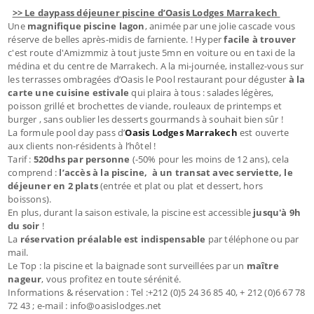
>> Le daypass déjeuner piscine d’Oasis Lodges Marrakech
Une
magnifique piscine lagon
, animée par une jolie cascade vous
réserve de belles après-midis de farniente. ! Hyper
facile à trouver
c'est route d'Amizmmiz à tout juste 5mn en voiture ou en taxi de la
médina et du centre de Marrakech. A la mi-journée, installez-vous sur
les terrasses ombragées d’Oasis le Pool restaurant pour déguster
à la
carte une cuisine estivale
qui plaira à tous : salades légères,
poisson grillé et brochettes de viande, rouleaux de printemps et
burger , sans oublier les desserts gourmands à souhait bien sûr !
La formule pool day pass d’
Oasis Lodges Marrakech
est ouverte
aux clients non-résidents à l’hôtel !
Tarif :
520dhs par personne
(-50% pour les moins de 12 ans), cela
comprend :
l’accès à la piscine, à un transat avec serviette, le
déjeuner en 2 plats
(entrée et plat ou plat et dessert, hors
boissons).
En plus, durant la saison estivale, la piscine est accessible
jusqu'à 9h
du soir
!
La
réservation préalable est indispensable
par téléphone ou par
mail.
Le Top : la piscine et la baignade sont surveillées par un
maître
nageur
, vous profitez en toute sérénité.
Informations & réservation : Tel :+212 (0)5 24 36 85 40, + 212 (0)6 67 78
72 43 ; e-mail : info@oasislodges.net