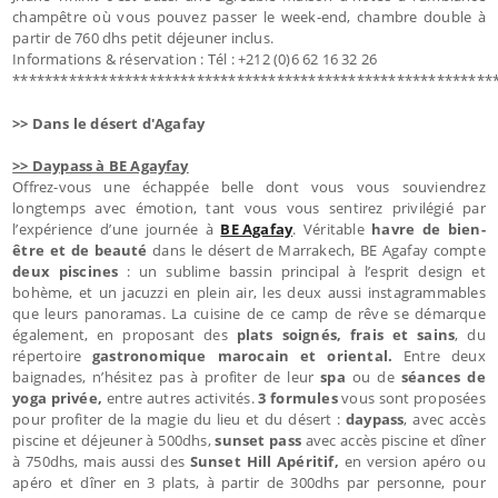
champêtre où vous pouvez passer le week-end, chambre double à
partir de 760 dhs petit déjeuner inclus.
Informations & réservation : Tél : +212 (0)6 62 16 32 26
************************************************************
>> Dans le désert d'Agafay
>> Daypass à BE Agayfay
Offrez-vous une échappée belle dont vous vous souviendrez
longtemps avec émotion, tant vous vous sentirez privilégié par
l’expérience d’une journée à
BE Agafay
. Véritable
havre de bien-
être et de beauté
dans le désert de Marrakech, BE Agafay compte
deux piscines
: un sublime bassin principal à l’esprit design et
bohème, et un jacuzzi en plein air, les deux aussi instagrammables
que leurs panoramas. La cuisine de ce camp de rêve se démarque
également, en proposant des
plats soignés, frais et sains
, du
répertoire
gastronomique marocain et oriental.
Entre deux
baignades, n’hésitez pas à profiter de leur
spa
ou de
séances de
yoga privée,
entre autres activités.
3 formules
vous sont proposées
pour profiter de la magie du lieu et du désert :
daypass
, avec accès
piscine et déjeuner à 500dhs,
sunset pass
avec accès piscine et dîner
à 750dhs, mais aussi des
Sunset Hill Apéritif,
en version apéro ou
apéro et dîner en 3 plats, à partir de 300dhs par personne, pour