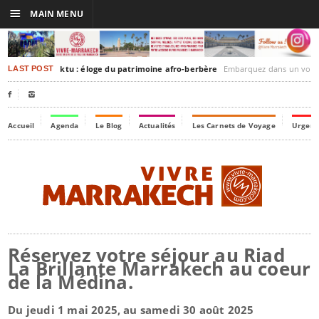
☰
MAIN MENU
rakesh-Timbuktu : éloge du patrimoine afro-berbère
Embarquez dans un voyage culturel dans le temps,
LAST POST


Accueil
Agenda
Le Blog
Actualités
Les Carnets de Voyage
Urgenc
Réservez votre séjour au Riad
La Brillante Marrakech au coeur
de la Médina.
Du jeudi 1 mai 2025, au samedi 30 août 2025