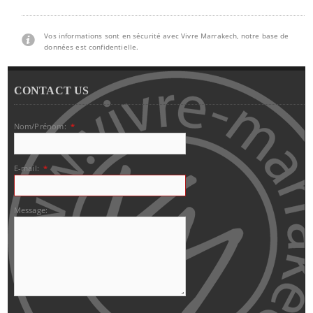
Vos informations sont en sécurité avec Vivre Marrakech, notre base de
données est confidentielle.
CONTACT US
Nom/Prénom:
*
E-mail:
*
Message: