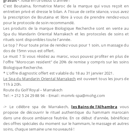
gratuit*
. Idéal en ce début d'année !
C'est Boutaina, formatrice Maroc de la marque qui vous reçoit en
entretien privé et dresse le bilan. A l'issue de cette séance, vous avez
la prescription de Boutaina et libre à vous de prendre rendez-vous
pour le protocole de soin recommandé.
Les produits de la marque Biologique Recherche sont en vente au
Spa du Mandarin Oriental Marrakech et les protocoles de soins et
rituels sont disponibles toute l'année.
Le top ? Pour toute prise de rendez vous pour 1 soin, un massage du
dos de 15mn vous est offert.
Le must ? Si vous résidez au maroc, vous pouvez profiter en plus de
l'offre "Moroccan resident" de 20% de remise y compris sur les soins
Biologique Recherche.
* L'offre diagnostic offert est valable du 18 au 31 janvier 2021.
Le Spa du Mandarin Oriental Marrakech
est ouveert tous les jours de
11h à 20h.
Route du Golf Royal – Marrakech
Tel : + 212 5 24 29 88 94 - Email : momrk-spa@mohg.com
-> Le célébre spa de Marrakech,
les Bains de l'Alhambra
vous
propose de découvrir le rituel authentique du hammam marocain
dans une douce ambiance feutrée. En ce début d'année, bénéficiez
des offres spéciales du moment sur le hammam, le massage et autres
soins, chaque semaine une nouveauté !