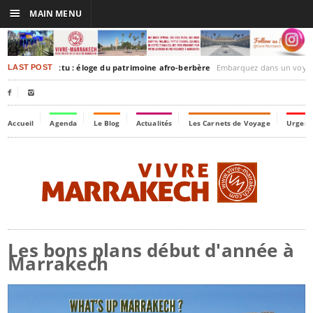
☰
MAIN MENU
akesh-Timbuktu : éloge du patrimoine afro-berbère
Embarquez dans un voyage culturel dans le temps, à
LAST POST


Accueil
Agenda
Le Blog
Actualités
Les Carnets de Voyage
Urgenc
Les bons plans début d'année à
Marrakech