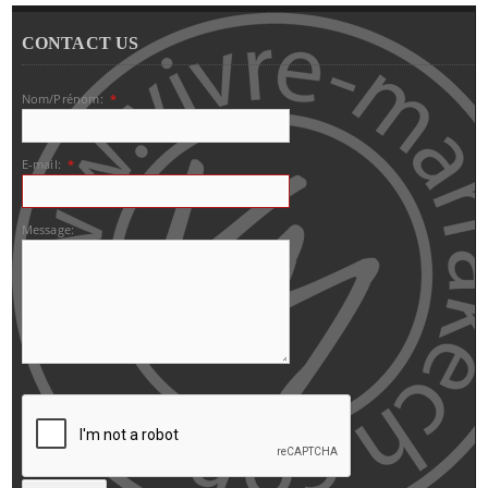
CONTACT US
Nom/Prénom:
*
E-mail:
*
Message: