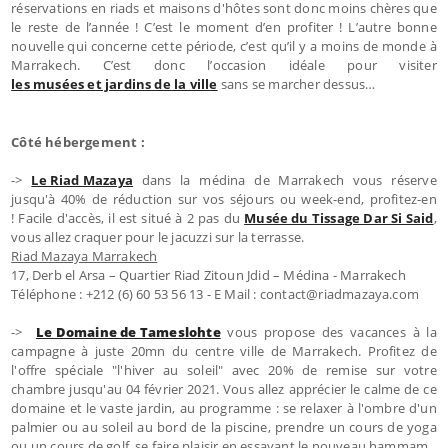
réservations en riads et maisons d'hôtes sont donc moins chères que
le reste de l’année ! C’est le moment d’en profiter ! L’autre bonne
nouvelle qui concerne cette période, c’est qu’il y a moins de monde à
Marrakech. C’est donc l’occasion idéale pour visiter
les musées et jardins de la ville
sans se marcher dessus…
Côté hébergement :
->
Le Riad Mazaya
dans la médina de Marrakech vous réserve
jusqu'à 40% de réduction sur vos séjours ou week-end, profitez-en
! Facile d'accès, il est situé à 2 pas du
Musée du Tissage Dar Si Said
,
vous allez craquer pour le jacuzzi sur la terrasse.
Riad Mazaya Marrakech
17, Derb el Arsa – Quartier Riad Zitoun Jdid – Médina - Marrakech
Téléphone : +212 (6) 60 53 56 13 - E Mail : contact@riadmazaya.com
->
Le Domaine de Tameslohte
vous propose des vacances à la
campagne à juste 20mn du centre ville de Marrakech. Profitez de
l'offre spéciale "l'hiver au soleil" avec 20% de remise sur votre
chambre jusqu'au 04 février 2021. Vous allez apprécier le calme de ce
domaine et le vaste jardin, au programme : se relaxer à l'ombre d'un
palmier ou au soleil au bord de la piscine, prendre un cours de yoga
ou un cours de golf, se faire plaisir en essayant le nouveau hammam.