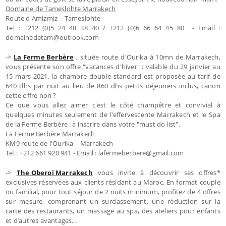
Domaine de Tameslohte Marrakech
Route d'Amizmiz – Tameslohte
Tel : +212 (0)5 24 48 38 40 / +212 (0)6 66 64 45 80 - Email :
domainedetam@outlook.com
->
La Ferme Berbère
, située route d'Ourika à 10mn de Marrakech,
vous présente son offre "vacances d'hiver" : valable du 29 janvier au
15 mars 2021, la chambre double standard est proposée au tarif de
640 dhs par nuit au lieu de 860 dhs petits déjeuners inclus, canon
cette offre non ?
Ce que vous allez aimer c'est le côté champêtre et convivial à
quelques minutes seulement de l'effervescente Marrakech et le Spa
de la Ferme Berbère : à inscrire dans votre "must do list".
La Ferme Berbère Marrakech
KM9 route de l'Ourika – Marrakech
Tel : +212 661 920 941 - Email : lafermeberbere@gmail.com
->
The Oberoi Marrakech
vous invite à découvrir ses offres*
exclusives réservées aux clients résidant au Maroc. En format couple
ou familial, pour tout séjour de 2 nuits minimum, profitez de 4 offres
sur mesure, comprenant un surclassement, une réduction sur la
carte des restaurants, un massage au spa, des ateliers pour enfants
et d’autres avantages...