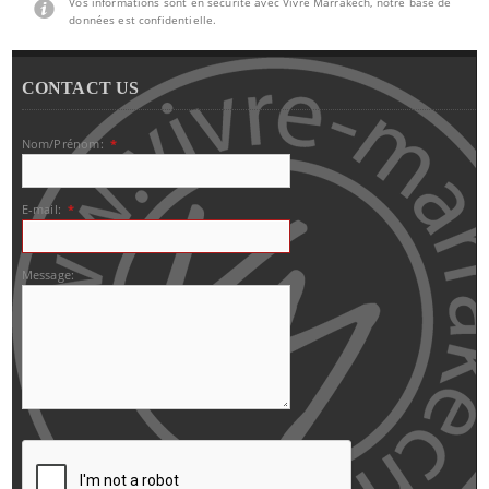
Vos informations sont en sécurité avec Vivre Marrakech, notre base de
données est confidentielle.
CONTACT US
Nom/Prénom:
*
E-mail:
*
Message: