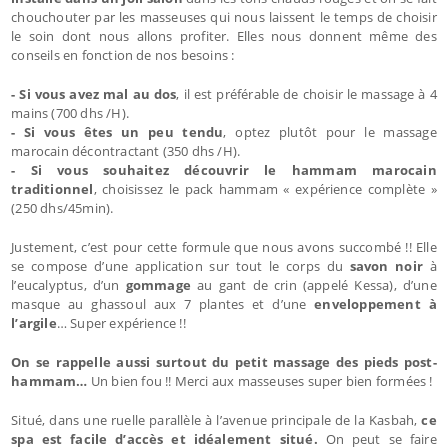
chouchouter par les masseuses qui nous laissent le temps de choisir
le soin dont nous allons profiter. Elles nous donnent même des
conseils en fonction de nos besoins :
- Si vous avez mal au dos
, il est préférable de choisir le massage à 4
mains (700 dhs /H).
- Si vous êtes un peu tendu
, optez plutôt pour le massage
marocain décontractant (350 dhs /H).
- Si vous souhaitez découvrir le hammam marocain
traditionnel
, choisissez le pack hammam « expérience complète »
(250 dhs/45min).
Justement, c’est pour cette formule que nous avons succombé !! Elle
se compose d’une application sur tout le corps du
savon noir
à
l’eucalyptus, d’un
gommage
au gant de crin (appelé Kessa), d’une
masque au ghassoul aux 7 plantes et d’une
enveloppement à
l’argile
… Super expérience !!
On se rappelle aussi surtout du petit massage des pieds post-
hammam…
Un bien fou !! Merci aux masseuses super bien formées !
Situé, dans une ruelle parallèle à l’avenue principale de la Kasbah,
ce
spa est facile d’accès et idéalement situé.
On peut se faire