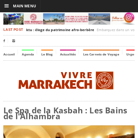
☰
MAIN MENU
rakesh-Timbuktu : éloge du patrimoine afro-berbère
Embarquez dans un voyage culturel dans le temps,
LAST POST


Accueil
Agenda
Le Blog
Actualités
Les Carnets de Voyage
Urgenc
Le Spa de la Kasbah : Les Bains
de l'Alhambra