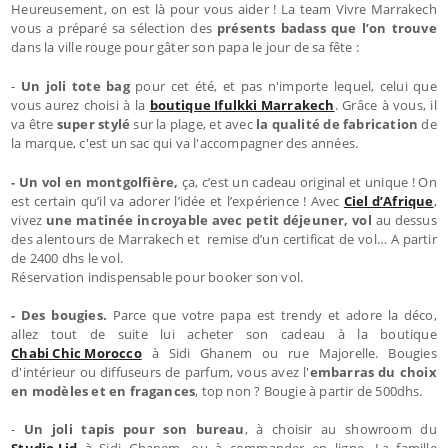
Heureusement, on est là pour vous aider ! La team Vivre Marrakech
vous a préparé sa sélection des
présents badass que l’on trouve
dans la ville rouge pour gâter son papa le jour de sa fête :
-
Un joli tote bag
pour cet été, et pas n'importe lequel, celui que
vous aurez choisi à la
boutique Ifulkki Marrakech
.
Grâce à vous, il
va être
super stylé
sur la plage, et avec
la qualité de fabrication
de
la marque, c'est un sac qui va l'accompagner des années.
- Un vol en montgolfière,
ça, c’est un cadeau original et unique ! On
est certain qu’il va adorer l’idée et l’expérience ! Avec
Ciel d’Afrique
,
vivez
une matinée incroyable avec petit déjeuner, vol
au dessus
des alentours de Marrakech et remise d’un certificat de vol… A partir
de 2400 dhs le vol.
Réservation indispensable pour booker son vol.
- Des bougies.
Parce que votre papa est trendy et adore la déco,
allez tout de suite lui acheter son cadeau à la boutique
Chabi Chic Morocco
à Sidi Ghanem ou rue Majorelle. Bougies
d'intérieur ou diffuseurs de parfum, vous avez l'
embarras du choix
en modèles et en fragances
, top non ? Bougie à partir de 500dhs.
-
Un joli tapis pour son bureau
, à choisir au showroom du
Studio Lid
à Sidi Ghanem, ou à commander en ligne. La famille