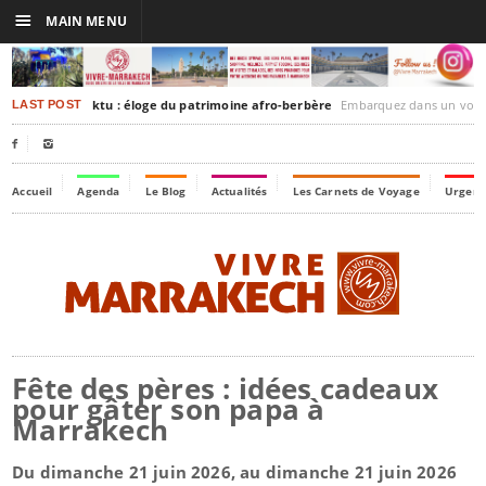
☰
MAIN MENU
rakesh-Timbuktu : éloge du patrimoine afro-berbère
Embarquez dans un voyage culturel dans le temps,
LAST POST


Accueil
Agenda
Le Blog
Actualités
Les Carnets de Voyage
Urgenc
Fête des pères : idées cadeaux
pour gâter son papa à
Marrakech
Du dimanche 21 juin 2026, au dimanche 21 juin 2026