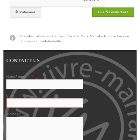
Les Newsletters
Vos informations sont en sécurité avec Vivre Marrakech, notre base de
données est confidentielle.
CONTACT US
Nom/Prénom:
*
E-mail:
*
Message: