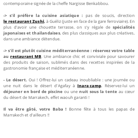
contemporaine signée de la cheffe Nargisse Benkabbou.
-> s'il
préfère la cuisine asiatique :
pas de soucis, direction
le restaurant Zushi
,
à Guéliz (juste en face de la gare ferroviaire). En
plus d'avoir une chouette terrasse, on s'y régale de
spécialités
japonaises et thailandaises
, des plus classiques aux plus créatives,
dans une ambiance détendue.
-> s'il est plutôt cuisine méditerranéenne : réservez votre table
au
restaurant MB
. Une ambiance chic et conviviale pour savourer
des produits de saison, sublimés dans des recettes inspirées de la
gastronomie française et méditerranéenne.
- Le désert.
Oui ! Offrez-lui un cadeau inoubliable : une journée ou
une nuit dans le désert d'Agafay à
Inara camp
.
Réservez-lui un
déjeuner en bord de piscine
ou une
nuit sous la tente
au cœur
du désert de Marrakech, effet waouh garanti !
Il va être gâté, votre Baba
!
Bonne fête à tous les papas de
Marrakech et d'ailleurs !!