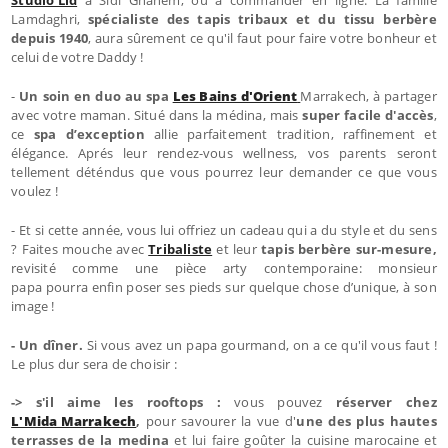
Lamdaghri,
spécialiste des tapis tribaux et du tissu berbère
depuis 1940
, aura sûrement ce qu'il faut pour faire votre bonheur et
celui de votre Daddy !
-
Un soin en duo au spa
Les Bains d'Orient
Marrakech, à partager
avec votre maman. Situé dans la médina, mais
super facile d'accès
,
ce
spa d’exception
allie parfaitement tradition, raffinement et
élégance. Aprés leur rendez-vous wellness, vos parents seront
tellement déténdus que vous pourrez leur demander ce que vous
voulez !
- Et si cette année, vous lui offriez un cadeau qui a du style et du sens
? Faites mouche avec
Tribaliste
et leur
tapis berbère sur-mesure,
revisité comme une pièce arty contemporaine: monsieur
papa pourra enfin poser ses pieds sur quelque chose d’unique, à son
image !
- Un dîner.
Si vous avez un papa gourmand, on a ce qu'il vous faut !
Le plus dur sera de choisir :
-> s'il aime les rooftops :
vous pouvez
réserver chez
L'Mida Marrakech
,
pour savourer la vue d'
une des plus hautes
terrasses de la medina
et lui faire goûter la cuisine marocaine et