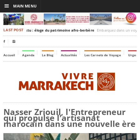
☰
MAIN MENU
akesh-Timbuktu : éloge du patrimoine afro-berbère
Embarquez dans un voyage culturel dans le temps, 
LAST POST


Accueil
Agenda
Le Blog
Actualités
Les Carnets de Voyage
Urgenc
Nasser Zriouil, l'Entrepreneur
qui propulse l'artisanat
marocain dans une nouvelle ère