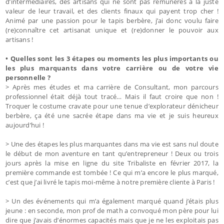
d’intermédiaires, des artisans qui ne sont pas rémunérés à la juste
valeur de leur travail, et des clients finaux qui payent trop cher !
Animé par une passion pour le tapis berbère, j’ai donc voulu faire
(re)connaître cet artisanat unique et (re)donner le pouvoir aux
artisans !
• Quelles sont les 3 étapes ou moments les plus importants ou
les plus marquants dans votre carrière ou de votre vie
personnelle ?
> Après mes études et ma carrière de Consultant, mon parcours
professionnel était déjà tout tracé… Mais il faut croire que non !
Troquer le costume cravate pour une tenue d’explorateur dénicheur
berbère, ça été une sacrée étape dans ma vie et je suis heureux
aujourd’hui !
> Une des étapes les plus marquantes dans ma vie est sans nul doute
le début de mon aventure en tant qu’entrepreneur ! Deux ou trois
jours après la mise en ligne du site Tribaliste en février 2017, la
première commande est tombée ! Ce qui m’a encore le plus marqué,
c’est que j’ai livré le tapis moi-même à notre première cliente à Paris !
> Un des événements qui m’a également marqué quand j’étais plus
jeune : en seconde, mon prof de math a convoqué mon père pour lui
dire que j’avais d’énormes capacités mais que je ne les exploitais pas