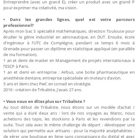
Entreprendre (avec un grand E), créer un produit avec un grand P
pour exprimer ma créativité, ma vision.
• Dans les grandes lignes, quel est votre parcours
professionnel?
Après mon bac S spécialité mathématiques, direction Toulouse pour
étudier le génie industriel en aéronautique, en DUT. Ensuite, école
d’ingénieur à l’UTC de Compiègne, pendant ce temps 6 mois à
Grenade pour passer un diplôme en statistique appliqué (en parallèle
de ma formation).
1 an et demi de master en Management de projets internationaux à
l’ESCP à Paris.
1 an et demi en entreprise : Airbus, une boite pharmaceutique en
anesthésie dentaire, entreprise spécialisée en moteurs d’avion.
5 ans et demi chez PwC en conseil en stratégie.
2016 : création de Tribaliste, j’avais 27 ans.
• Vous nous en dîtes plus sur Tribaliste ?
Au tout début de Tribaliste, nous étions sur un modèle d’achat /
vente qui a duré deux ans : lors de nos voyages au Maroc, nous
achetions des tapis, les stockions à Paris et les revendions par la
suite. Tout cela avec le même challenge de départ : développer une
solution qui permette aux artisans - pour la majorité analphabètes -
de gérer une boutique en ligne sans connaissance du digital et avec