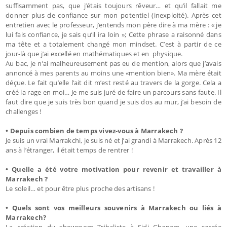
suffisamment pas, que j’étais toujours rêveur… et qu’il fallait me
donner plus de confiance sur mon potentiel (inexploité). Après cet
entretien avec le professeur, j’entends mon père dire à ma mère : « je
lui fais confiance, je sais qu’il ira loin »; Cette phrase a raisonné dans
ma tête et a totalement changé mon mindset. C’est à partir de ce
jour-là que j’ai excellé en mathématiques et en physique.
Au bac, je n’ai malheureusement pas eu de mention, alors que j’avais
annoncé à mes parents au moins une «mention bien». Ma mère était
déçue. Le fait qu’elle l’ait dit m’est resté au travers de la gorge. Cela a
créé la rage en moi… Je me suis juré de faire un parcours sans faute. Il
faut dire que je suis très bon quand je suis dos au mur, j’ai besoin de
challenges !
• Depuis combien de temps vivez-vous à Marrakech ?
Je suis un vrai Marrakchi, je suis né et j’ai grandi à Marrakech. Après 12
ans à l’étranger, il était temps de rentrer !
• Quelle a été votre motivation pour revenir et travailler à
Marrakech ?
Le soleil… et pour être plus proche des artisans !
• Quels sont vos meilleurs souvenirs à Marrakech ou liés à
Marrakech?
La création du showroom Tribaliste à Sidi Ghanem, une sacrée