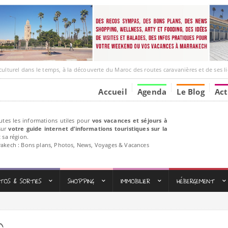
 dans le temps, à la découverte du Maroc des routes caravanières et de ses liens avec l
Accueil
Agenda
Le Blog
Act
utes les informations utiles pour
vos vacances et séjours à
ur
votre guide internet d’informations touristiques sur la
 sa région.
rakech : Bons plans, Photos, News, Voyages & Vacances