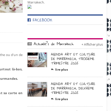
Marrakech.
+ Afficher plus
nthe ou d'un de
urtout là-bas,
lire plus

gourmandes.
nt sa carte en
lire plus
