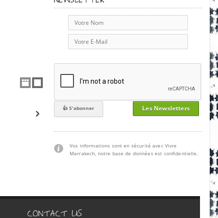
Les Newsletters
Vos informations sont en sécurité avec Vivre
Marrakech, notre base de données est confidentielle.