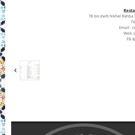
Resta
78 bis derb Nkhel Rahba K
Té
Email :
Web :
FB &