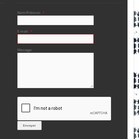
Nom/Prénom:
*
E-mail:
*
Message: