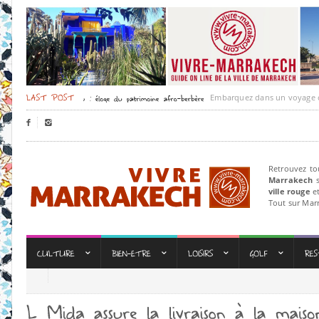
Embarquez dans un voyage culturel


Retrouvez to
Marrakech
s
ville rouge
et
Tout sur Mar