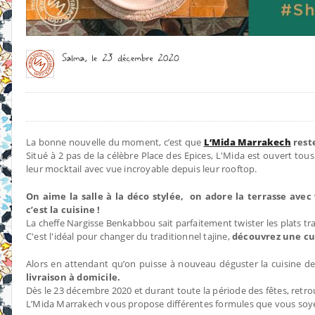
La bonne nouvelle du moment, c’est que
L’Mida Marrakech
reste
Situé à 2 pas de la célèbre Place des Epices, L'Mida est ouvert tou
leur mocktail avec vue incroyable depuis leur rooftop.
On aime la salle à la déco stylée, on adore la terrasse av
c’est la cuisine !
La cheffe Nargisse Benkabbou sait parfaitement twister les plats tr
C'est l'idéal pour changer du traditionnel tajine,
découvrez une cu
Alors en attendant qu’on puisse à nouveau déguster la cuisine d
livraison à domicile.
Dès le 23 décembre 2020 et durant toute la période des fêtes, retr
L’Mida Marrakech vous propose différentes formules que vous soyez