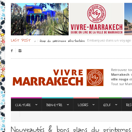
Embarquez dans un voyage culture


Retrouvez to
Marrakech
s
ville rouge
et
Tout sur Mar