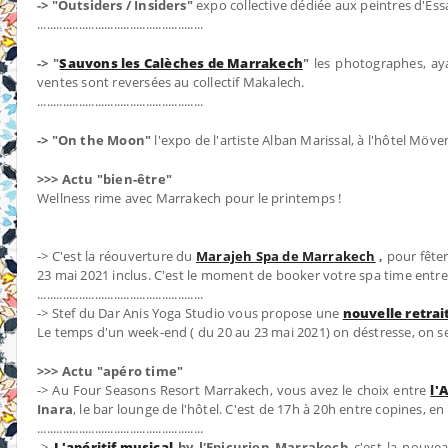
-> "Outsiders / Insiders"
expo collective dédiée aux peintres d'Ess
....................................................
-> "
Sauvons les Calèches de Marrakech
"
les photographes, aya
ventes sont reversées au collectif Makalech.
​....................................................
-> "On the Moon"
l'expo de l'artiste Alban Marissal, à l'hôtel M
>>> Actu "bien-être"
Wellness rime avec Marrakech pour le printemps !
-> C'est la réouverture du
Marajeh Spa de Marrakech
,
pour fêter
23 mai 2021 inclus. C'est le moment de booker votre spa time entre
​....................................................
-> Stef du Dar Anis Yoga Studio vous propose une
nouvelle retrai
Le temps d'un week-end ( du 20 au 23 mai 2021) on déstresse, on se 
>>> Actu "apéro time"
-> Au Four Seasons Resort Marrakech, vous avez le choix entre
l'
Inara
, le bar lounge de l'hôtel. C'est de 17h à 20h entre copines, e
​....................................................
->
L'apéritif musical
by l'Epicurien Marrakech
c'est la nouvea