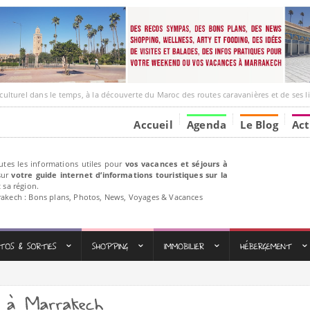
l dans le temps, à la découverte du Maroc des routes caravanières et de ses liens avec l
Accueil
Agenda
Le Blog
Act
utes les informations utiles pour
vos vacances et séjours à
ur
votre guide internet d’informations touristiques sur la
 sa région.
rakech : Bons plans, Photos, News, Voyages & Vacances