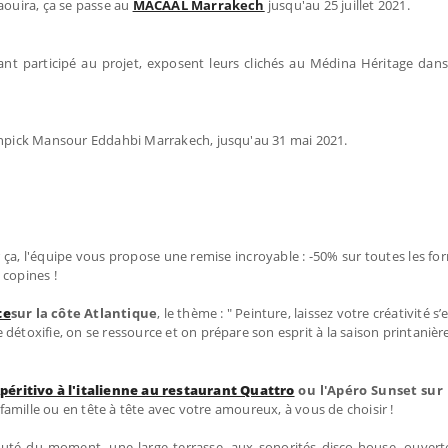
aouira, ça se passe au
MACAAL Marrakech
jusqu'au 25 juillet 2021.
nt participé au projet, exposent leurs clichés au Médina Héritage dans
övenpick Mansour Eddahbi Marrakech, jusqu'au 31 mai 2021.
 ça, l'équipe vous propose une remise incroyable : -50% sur toutes les fo
 copines !
te
sur la côte Atlantique
, le thème : " Peinture, laissez votre créativité s
détoxifie, on se ressource et on prépare son esprit à la saison printanière
Apéritivo à l'italienne au restaurant Quattro
ou l'Apéro Sunset sur 
n famille ou en tête à tête avec votre amoureux, à vous de choisir !
uté du moment, une large terrasse, aux sonorités disco-house, ouverte