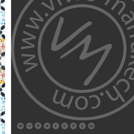








