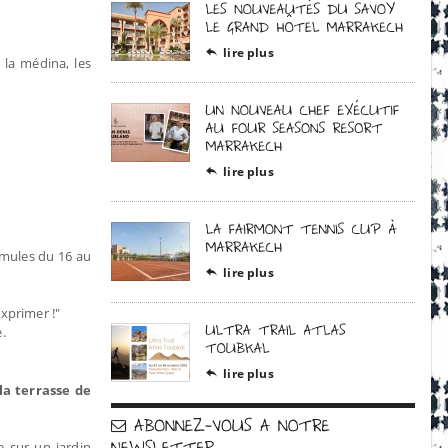
lire plus

 la médina, les
lire plus

rmules du 16 au
lire plus

’exprimer !"
.
lire plus

la terrasse de
 sur un jardin