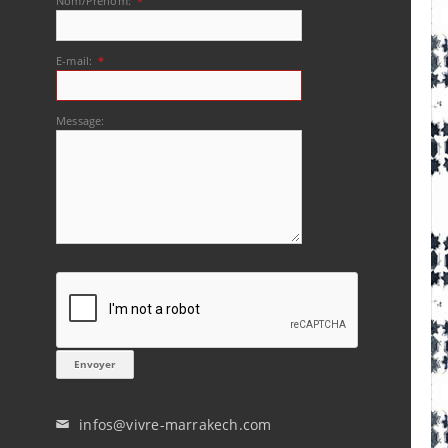
Nom/Prénom:
*
E-mail:
*
Message:
infos@vivre-marrakech.com
✉