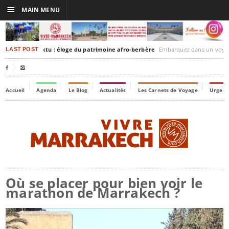
☰
MAIN MENU
akesh-Timbuktu : éloge du patrimoine afro-berbère
Embarquez dans un voyage culturel dans le temps, 
LAST POST


Accueil
Agenda
Le Blog
Actualités
Les Carnets de Voyage
Urgenc
Où se placer pour bien voir le
marathon de Marrakech ?