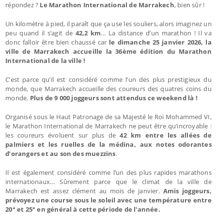
répondez ?
Le Marathon International de Marrakech
, bien sûr !
Un kilomètre à pied, il paraît que ça use les souliers, alors imaginez un
peu quand il s’agit de
42,2 km
… La distance d’un marathon ! Il va
donc falloir être bien chaussé car
le dimanche 25 janvier 2026, la
ville de Marrakech accueille la 36ème édition du Marathon
International de la ville !
C’est parce qu’il est considéré comme l’un des plus prestigieux du
monde, que Marrakech accueille des coureurs des quatres coins du
monde.
Plus de 9 000 joggeurs sont attendus ce weekend là !
Organisé sous le Haut Patronage de sa Majesté le Roi Mohammed VI,
le Marathon International de Marrakech ne peut être qu’incroyable :
les coureurs évoluent sur plus de
42 km entre les allées de
palmiers et les ruelles de la médina, aux notes odorantes
d’orangers et au son des muezzins
.
Il est également considéré comme l’un des plus rapides marathons
internationaux… Sûrement parce que le climat de la ville de
Marrakech est assez clément au mois de janvier.
Amis joggeurs,
prévoyez une course sous le soleil avec une température entre
20° et 25° en général à cette période de l'année.