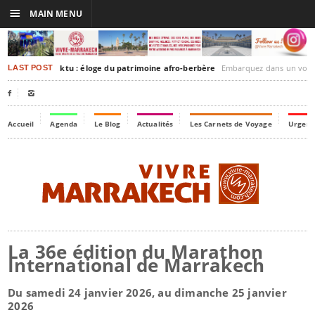
☰
MAIN MENU
rakesh-Timbuktu : éloge du patrimoine afro-berbère
Embarquez dans un voyage culturel dans le temps,
LAST POST


Accueil
Agenda
Le Blog
Actualités
Les Carnets de Voyage
Urgenc
La 36e édition du Marathon
International de Marrakech
Du samedi 24 janvier 2026, au dimanche 25 janvier
2026