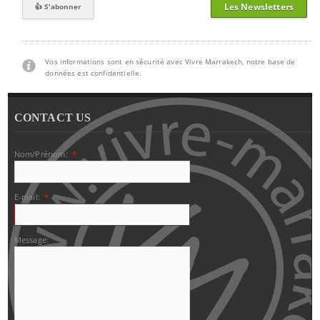
Les Newsletters
Vos informations sont en sécurité avec Vivre Marrakech, notre base de
données est confidentielle.
CONTACT US
Nom/Prénom:
*
E-mail:
*
Message: