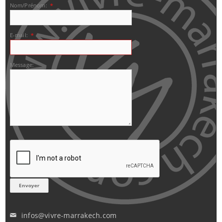
Nom/Prénom:
*
E-mail:
*
Message:
infos@vivre-marrakech.com
✉