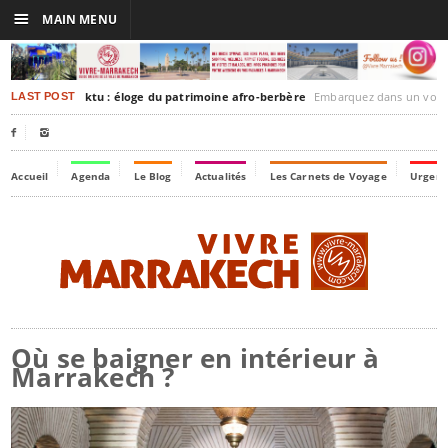
☰
MAIN MENU
rakesh-Timbuktu : éloge du patrimoine afro-berbère
Embarquez dans un voyage culturel dans le temps,
LAST POST


Accueil
Agenda
Le Blog
Actualités
Les Carnets de Voyage
Urgenc
Où se baigner en intérieur à
Marrakech ?