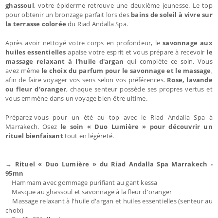
ghassoul
, votre épiderme retrouve une deuxième jeunesse. Le top
pour obtenir un bronzage parfait lors des
bains de soleil à vivre sur
la terrasse colorée
du Riad Andalla Spa.
Après avoir nettoyé votre corps en profondeur, le
savonnage aux
huiles essentielles
apaise votre esprit et vous prépare à recevoir
le
massage relaxant à l'huile d'argan
qui complète ce soin. Vous
avez même
le choix du parfum pour le savonnage et le massage
,
afin de faire voyager vos sens selon vos préférences.
Rose, lavande
ou fleur d'oranger
, chaque senteur possède ses propres vertus et
vous emmène dans un voyage bien-être ultime.
Préparez-vous pour un été au top avec le Riad Andalla Spa à
Marrakech. Osez
le soin « Duo Lumière » pour découvrir un
rituel bienfaisant
tout en légèreté.
→ Rituel « Duo Lumière » du Riad Andalla Spa Marrakech -
95mn
Hammam avec gommage purifiant au gant kessa
Masque au ghassoul et savonnage à la fleur d'oranger
Massage relaxant à l'huile d'argan et huiles essentielles (senteur au
choix)