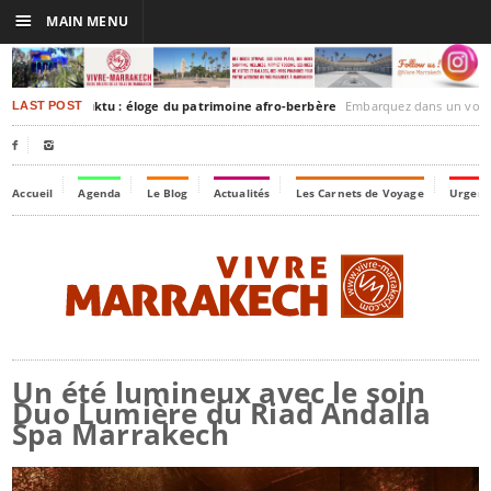
☰
MAIN MENU
rakesh-Timbuktu : éloge du patrimoine afro-berbère
Embarquez dans un voyage culturel dans le temps,
LAST POST


Accueil
Agenda
Le Blog
Actualités
Les Carnets de Voyage
Urgenc
Un été lumineux avec le soin
Duo Lumière du Riad Andalla
Spa Marrakech