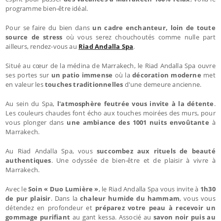
programme bien-être idéal.
Pour se faire du bien dans
un cadre enchanteur, loin de toute
source de stress
où vous serez chouchoutés comme nulle part
ailleurs, rendez-vous au
Riad Andalla Spa
.
Situé au cœur de la médina de Marrakech, le Riad Andalla Spa ouvre
ses portes sur
un patio immense
où la
décoration moderne
met
en valeur les
touches traditionnelles
d'une demeure ancienne.
Au sein du Spa,
l'atmosphère feutrée vous invite à la détente
.
Les couleurs chaudes font écho aux touches moirées des murs, pour
vous plonger dans
une ambiance des 1001 nuits envoûtante
à
Marrakech.
Au Riad Andalla Spa, vous
succombez aux rituels de beauté
authentiques
. Une odyssée de bien-être et de plaisir à vivre à
Marrakech.
Avec le
Soin « Duo Lumière »
, le Riad Andalla Spa vous invite à
1h30
de pur plaisir
. Dans la
chaleur humide du hammam
, vous vous
détendez en profondeur et
préparez votre peau à recevoir un
gommage purifiant
au gant kessa. Associé au
savon noir puis au