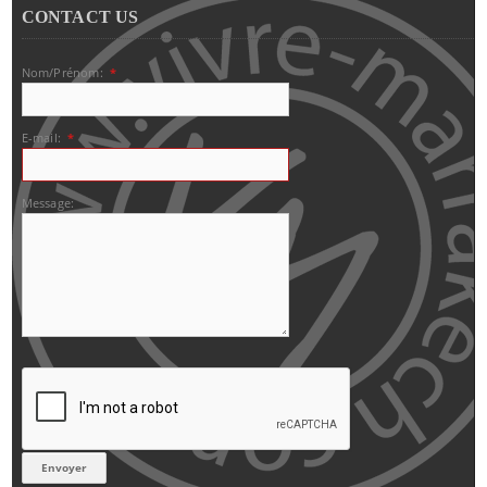
CONTACT US
Nom/Prénom:
*
E-mail:
*
Message: