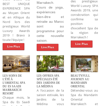
des prestigieux
Marrakech.
BEST UNIQUE
World Luxury SPA
Cours de yoga,
EXPERIENCE SPA
Awards 2019, une
expériences
au Moyen Orient
consécration qui
bien-être et
et en Afrique du
confirme sa
Nord lors des
retraite au Maroc
position
prestigieux World
sont au
d’excellent Spa de
Luxury Awards
programme pour
la région de
2019 ! Bravo à
cette nouvelle
Marrakech !
toute l’équipe !
saison.
Lire Plus
Lire Plus
Lire Plus
LES SOINS DE
LES OFFRES SPA
BEAUTYFULL
L'ÉTÉ À
SPÉCIALES ÉTÉ
JOURNEY AU
L'ORIENTAL SPA
DES JARDINS DE
MANDARIN
DU ES SAADI
LA MÉDINA
ORIENTAL
MARRAKECH
A l’occasion de la
Détendez-vous au
RESORT
saison estivale, les
Spa du Mandarin
Chaque mois, le
Jardins de la
Oriental
Spa du Es Saadi
Médina vous
Marrakech et