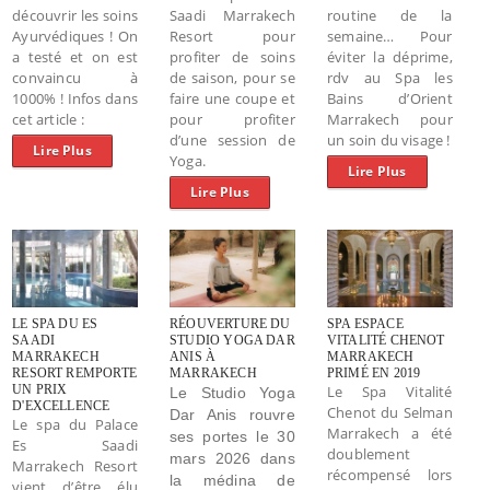
découvrir les soins
Saadi Marrakech
routine de la
Ayurvédiques ! On
Resort pour
semaine… Pour
a testé et on est
profiter de soins
éviter la déprime,
convaincu à
de saison, pour se
rdv au Spa les
1000% ! Infos dans
faire une coupe et
Bains d’Orient
cet article :
pour profiter
Marrakech pour
d’une session de
un soin du visage !
Lire Plus
Yoga.
Lire Plus
Lire Plus
LE SPA DU ES
RÉOUVERTURE DU
SPA ESPACE
SAADI
STUDIO YOGA DAR
VITALITÉ CHENOT
MARRAKECH
ANIS À
MARRAKECH
RESORT REMPORTE
MARRAKECH
PRIMÉ EN 2019
UN PRIX
Le Spa Vitalité
Le Studio Yoga
D'EXCELLENCE
Chenot du Selman
Dar Anis rouvre
Le spa du Palace
Marrakech a été
ses portes le 30
Es Saadi
doublement
mars 2026 dans
Marrakech Resort
récompensé lors
la médina de
vient d’être élu