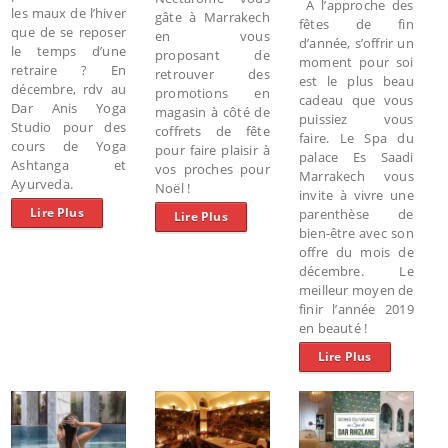
A l’approche des
les maux de l’hiver
gâte à Marrakech
fêtes de fin
que de se reposer
en vous
d’année, s’offrir un
le temps d’une
proposant de
moment pour soi
retraire ? En
retrouver des
est le plus beau
décembre, rdv au
promotions en
cadeau que vous
Dar Anis Yoga
magasin à côté de
puissiez vous
Studio pour des
coffrets de fête
faire. Le Spa du
cours de Yoga
pour faire plaisir à
palace Es Saadi
Ashtanga et
vos proches pour
Marrakech vous
Ayurveda.
Noël !
invite à vivre une
Lire Plus
parenthèse de
Lire Plus
bien-être avec son
offre du mois de
décembre. Le
meilleur moyen de
finir l’année 2019
en beauté !
Lire Plus