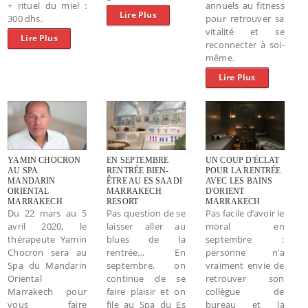
+ rituel du miel :
annuels au fitness
Lire Plus
300 dhs.
pour retrouver sa
vitalité et se
Lire Plus
reconnecter à soi-
même.
Lire Plus
YAMIN CHOCRON
EN SEPTEMBRE
UN COUP D'ÉCLAT
AU SPA
RENTRÉE BIEN-
POUR LA RENTRÉE
MANDARIN
ÊTRE AU ES SAADI
AVEC LES BAINS
ORIENTAL
MARRAKECH
D'ORIENT
MARRAKECH
RESORT
MARRAKECH
Du 22 mars au 5
Pas question de se
Pas facile d’avoir le
avril 2020, le
laisser aller au
moral en
thérapeute Yamin
blues de la
septembre :
Chocron sera au
rentrée… En
personne n’a
Spa du Mandarin
septembre, on
vraiment envie de
Oriental
continue de se
retrouver son
Marrakech pour
faire plaisir et on
collègue de
vous faire
file au Spa du Es
bureau et la