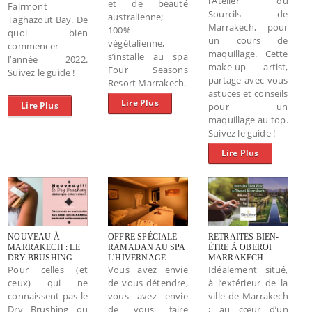
l’Atelier du
et de beauté
Fairmont
Sourcils de
australienne;
Taghazout Bay. De
Marrakech, pour
100%
quoi bien
un cours de
végétalienne,
commencer
maquillage. Cette
s’installe au spa
l’année 2022.
make-up artist,
Four Seasons
Suivez le guide !
partage avec vous
Resort Marrakech.
astuces et conseils
Lire Plus
Lire Plus
pour un
maquillage au top.
Suivez le guide !
Lire Plus
NOUVEAU À
OFFRE SPÉCIALE
RETRAITES BIEN-
MARRAKECH : LE
RAMADAN AU SPA
ÊTRE À OBEROI
DRY BRUSHING
L’HIVERNAGE
MARRAKECH
Pour celles (et
Vous avez envie
Idéalement situé,
ceux) qui ne
de vous détendre,
à l’extérieur de la
connaissent pas le
vous avez envie
ville de Marrakech
Dry Brushing ou
de vous faire
; au cœur d’un