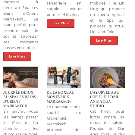
moment
à
sensorielle en
mobilisé : le Lin
deux
au Spa Les
couple unique
Ling qui propose
Bains d’Orient
pour le 14 février.
un menu spécial
Marrakech... Le
et le Spa qui
Lire Plus
plan parfait pour
propose le rituel
prendre soin de
Hot and Cold.
soi et apprécier
Lire Plus
ces moments
passés ensemble.
Lire Plus
JOURNÉE DÉTOX
DE LA BOXE AU
L'AYURVEDA AU
AU SPA LES BAINS
MOVENPICK
COEUR DU DAR
D'ORIENT
MARRAKECH
ANIS YOGA
MARRAKECH
Le nouveau centre
STUDIO
En janvier, vous
Cet hiver, pour
sportif du
les sentez passer
lutter contre les
Movenpick
les fêtes de fin
maux de saison,
Marrakech
d’année : les
l’équipe du Dar
propose des
chocolats de Noel,
Anis Yoga Studio