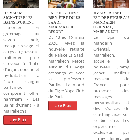
HAMMAM
LA PARENTHÈSE
JIMMY JARNET
SIGNATURE LES
BIEN-ÊTRE DU ES
EST DE RETOUR AU
BAINS D'ORIENT
SAADI
MANDARIN
Hammam et
MARRAKECH
ORIENTAL,
RESORT
MARRAKECH
gommage au
Du 13 au 16 mars
Le Spa du
savon noir,
2020, vivez la
Mandarin
masque visage et
nouvelle retraite
Oriental,
corps au ghassoul,
du Palace Es Saadi
Marrakech,
traitement pour
Marrakech Resort
accueille à
cheveux à l’huile
autour du yoga
nouveau Jimmy
d’argan, douche et
asthanga et avec
Jarnet, meilleur
hydratation à
la professeur
masseur de
l’huile d’argan
Pauline Laumond
France pour
parfumée
du Tigre Yoga Club
proposer des
composent l’offre
de Paris.
massages
hammam « Les
personnalisés et
Bains d’Orient » à
Lire Plus
des séances de
Marrakech !
coaching axés sur
Lire Plus
le bien-être. Les
expériences
exclusives par
Jimmy Jarnet se