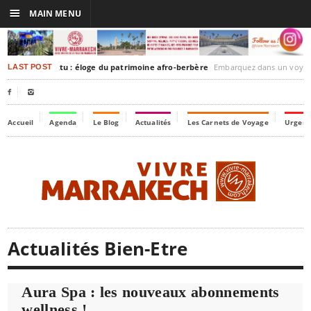
☰
MAIN MENU
-Timbuktu : éloge du patrimoine afro-berbère
Embarquez dans un voyage culturel dans le temps, à la décou
LAST POST


Accueil
Agenda
Le Blog
Actualités
Les Carnets de Voyage
Urgenc
Actualités Bien-Etre
Aura Spa : les nouveaux abonnements
wellness !