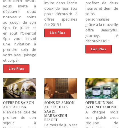
Marrakech Resort
invite dans l’écrin
profitez de deux
vous invite à
doux de leur Spa
heures et demi de
découvrir deux
pour découvrir 2
soins
nouveaux soins
offres spéciales
personnalisés
au coeur de son
été 2019 !
grâce à la nouvelle
Spa. En juillet et
offre Beautyfull
Lire Plus
en août, l’Oriental
journey. A
Spa vous envoi
découvrir ici :
une invitation à
Lire Plus
prendre soin de
votre peau (visage
et corps).
Lire Plus
OFFRE DE SAISON
SOINS DE SAISON
OFFRE JUIN 2019
AU SPA ELISA
AU SPA DU ES
AVEC NECTAROME
Rien de tel que de
SAADI
A chaque mois
MARRAKECH
profiter de son
son plaisir avec
RESORT
séjour à
l’équipe de
Le mois de juin est