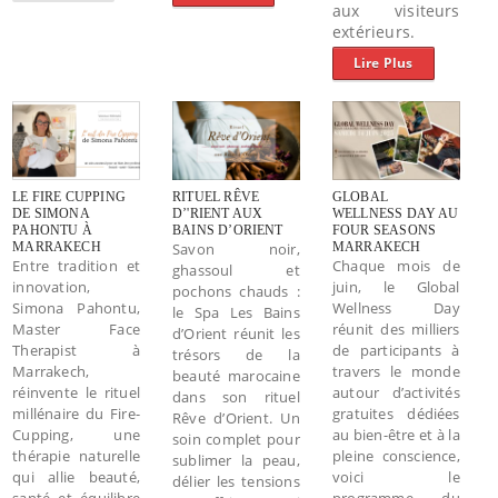
aux visiteurs
extérieurs.
Lire Plus
LE FIRE CUPPING
RITUEL RÊVE
GLOBAL
DE SIMONA
D’'RIENT AUX
WELLNESS DAY AU
PAHONTU À
BAINS D’ORIENT
FOUR SEASONS
MARRAKECH
Savon noir,
MARRAKECH
Entre tradition et
Chaque mois de
ghassoul et
innovation,
juin, le Global
pochons chauds :
Simona Pahontu,
Wellness Day
le Spa Les Bains
Master Face
réunit des milliers
d’Orient réunit les
Therapist à
de participants à
trésors de la
Marrakech,
travers le monde
beauté marocaine
réinvente le rituel
autour d’activités
dans son rituel
millénaire du Fire-
gratuites dédiées
Rêve d’Orient. Un
Cupping, une
au bien-être et à la
soin complet pour
thérapie naturelle
pleine conscience,
sublimer la peau,
qui allie beauté,
voici le
délier les tensions
santé et équilibre
programme du