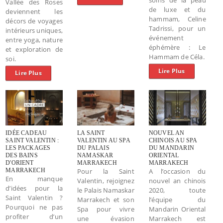
Vallée des Roses
de luxe et du
deviennent les
hammam, Celine
décors de voyages
Tadrissi, pour un
intérieurs uniques,
événement
entre yoga, nature
éphémère : Le
et exploration de
Hammam de Céla.
soi.
Lire Plus
Lire Plus
IDÉE CADEAU
LA SAINT
NOUVEL AN
SAINT VALENTIN :
VALENTIN AU SPA
CHINOIS AU SPA
LES PACKAGES
DU PALAIS
DU MANDARIN
DES BAINS
NAMASKAR
ORIENTAL
D'ORIENT
MARRAKECH
MARRAKECH
MARRAKECH
Pour la Saint
A l’occasion du
En manque
Valentin, rejoignez
nouvel an chinois
d’idées pour la
le Palais Namaskar
2020, toute
Saint Valentin ?
Marrakech et son
l’équipe du
Pourquoi ne pas
Spa pour vivre
Mandarin Oriental
profiter d’un
une évasion
Marrakech est