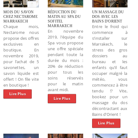
MOIS DU SAVON
RÉDUCTION DU
UN MASSAGE DU
CHEZ NECTAROME
MATIN AU SPA DU
DOS AVEC LES
MARRAKECH
SOFITEL
BAINS D'ORIENT
Chaque mois,
MARRAKECH
Entre le froid qui
En novembre
Nectarome nous
commence à
2019, l’équipe du
propose des offres
s’installer sur
Spa vous propose
exclusives en
Marrakech, le
une offre spéciale
boutique. En
stress des gros
pendant toute la
novembre 2019,
dossiers au
durée du mois :
pour l’achat de 5
bureau et les
20% de réduction
savonettes, un
enfants qu’il faut
pour tous les
savon liquide est
occuper malgré la
soins réservés
offert ! On file vite
météo, vous
pour le matin
en boutique !
commencez à être
avant midi.
tendu !? Vite,
Lire Plus
bookez pour un
Lire Plus
massage du dos
décontractant aux
Bains d’Orient !
Lire Plus