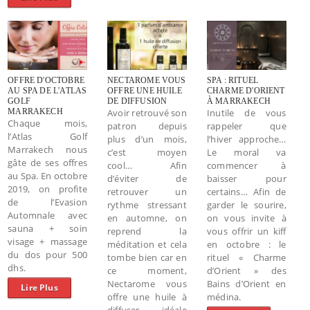
OFFRE D'OCTOBRE
NECTAROME VOUS
SPA : RITUEL
AU SPA DE L'ATLAS
OFFRE UNE HUILE
CHARME D'ORIENT
GOLF
DE DIFFUSION
À MARRAKECH
MARRAKECH
Avoir retrouvé son
Inutile de vous
Chaque mois,
patron depuis
rappeler que
l’Atlas Golf
plus d’un mois,
l’hiver approche…
Marrakech nous
c’est moyen
Le moral va
gâte de ses offres
cool… Afin
commencer à
au Spa. En octobre
d’éviter de
baisser pour
2019, on profite
retrouver un
certains… Afin de
de l’Evasion
rythme stressant
garder le sourire,
Automnale avec
en automne, on
on vous invite à
sauna + soin
reprend la
vous offrir un kiff
visage + massage
méditation et cela
en octobre : le
du dos pour 500
tombe bien car en
rituel « Charme
dhs.
ce moment,
d’Orient » des
Nectarome vous
Bains d’Orient en
Lire Plus
offre une huile à
médina.
diffuser, idéale