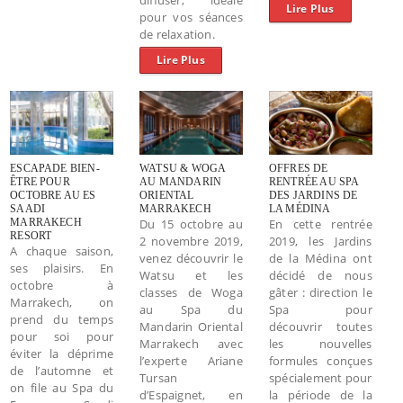
Lire Plus
pour vos séances
de relaxation.
Lire Plus
ESCAPADE BIEN-
WATSU & WOGA
OFFRES DE
ÊTRE POUR
AU MANDARIN
RENTRÉE AU SPA
OCTOBRE AU ES
ORIENTAL
DES JARDINS DE
SAADI
MARRAKECH
LA MÉDINA
MARRAKECH
Du 15 octobre au
En cette rentrée
RESORT
2 novembre 2019,
2019, les Jardins
A chaque saison,
venez découvrir le
de la Médina ont
ses plaisirs. En
Watsu et les
décidé de nous
octobre à
classes de Woga
gâter : direction le
Marrakech, on
au Spa du
Spa pour
prend du temps
Mandarin Oriental
découvrir toutes
pour soi pour
Marrakech avec
les nouvelles
éviter la déprime
l’experte Ariane
formules conçues
de l’automne et
Tursan
spécialement pour
on file au Spa du
d’Espaignet, en
la période de la