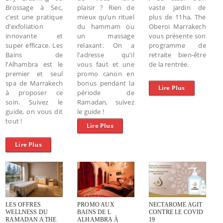
Brossage à Sec,
plaisir ? Rien de
vaste jardin de
c’est une pratique
mieux qu’un rituel
plus de 11ha, The
d’exfoliation
du hammam ou
Oberoi Marrakech
innovante et
un massage
vous présente son
super efficace. Les
relaxant. On a
programme de
Bains de
l'adresse qu'il
retraite bien-être
l’Alhambra est le
vous faut et une
de la rentrée.
premier et seul
promo canon en
spa de Marrakech
bonus pendant la
Lire Plus
à proposer ce
période de
soin. Suivez le
Ramadan, suivez
guide, on vous dit
le guide !
tout !
Lire Plus
Lire Plus
LES OFFRES
PROMO AUX
NECTAROME AGIT
WELLNESS DU
BAINS DE L
CONTRE LE COVID
RAMADAN A THE
ALHAMBRA À
19