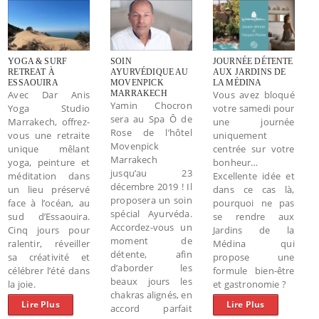
YOGA & SURF
SOIN
JOURNÉE DÉTENTE
RETREAT À
AYURVÉDIQUE AU
AUX JARDINS DE
ESSAOUIRA
MOVENPICK
LA MÉDINA
Avec Dar Anis
MARRAKECH
Vous avez bloqué
Yamin Chocron
Yoga Studio
votre samedi pour
sera au Spa Ô de
Marrakech, offrez-
une journée
Rose de l’hôtel
vous une retraite
uniquement
Movenpick
unique mêlant
centrée sur votre
Marrakech
yoga, peinture et
bonheur…
jusqu’au 23
méditation dans
Excellente idée et
décembre 2019 ! Il
un lieu préservé
dans ce cas là,
proposera un soin
face à l’océan, au
pourquoi ne pas
spécial Ayurvéda.
sud d’Essaouira.
se rendre aux
Accordez-vous un
Cinq jours pour
Jardins de la
moment de
ralentir, réveiller
Médina qui
détente, afin
sa créativité et
propose une
d’aborder les
célébrer l’été dans
formule bien-être
beaux jours les
la joie.
et gastronomie ?
chakras alignés, en
Lire Plus
Lire Plus
accord parfait