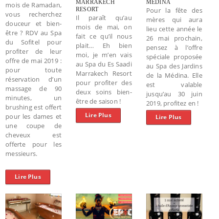
MARRAKECH
MÉDINA
mois de Ramadan,
RESORT
Pour la fête des
vous recherchez
Il paraît qu’au
mères qui aura
douceur et bien-
mois de mai, on
lieu cette année le
être ? RDV au Spa
fait ce qu’il nous
26 mai prochain,
du Sofitel pour
plait… Eh bien
pensez à l’offre
profiter de leur
moi, je m’en vais
spéciale proposée
offre de mai 2019 :
au Spa du Es Saadi
au Spa des Jardins
pour toute
Marrakech Resort
de la Médina. Elle
réservation d’un
pour profiter des
est valable
massage de 90
deux soins bien-
jusqu’au 30 juin
minutes, un
être de saison !
2019, profitez en !
brushing est offert
Lire Plus
pour les dames et
Lire Plus
une coupe de
cheveux est
offerte pour les
messieurs.
Lire Plus