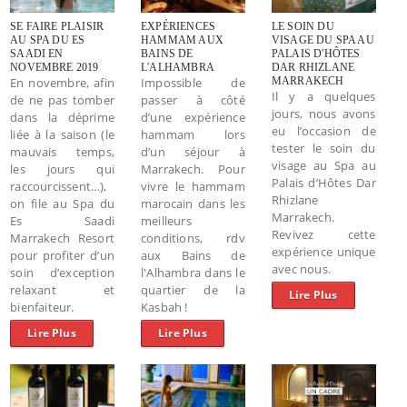
SE FAIRE PLAISIR
EXPÉRIENCES
LE SOIN DU
AU SPA DU ES
HAMMAM AUX
VISAGE DU SPA AU
SAADI EN
BAINS DE
PALAIS D'HÔTES
NOVEMBRE 2019
L'ALHAMBRA
DAR RHIZLANE
En novembre, afin
Impossible de
MARRAKECH
Il y a quelques
de ne pas tomber
passer à côté
jours, nous avons
dans la déprime
d’une expérience
eu l’occasion de
liée à la saison (le
hammam lors
tester le soin du
mauvais temps,
d’un séjour à
visage au Spa au
les jours qui
Marrakech. Pour
Palais d’Hôtes Dar
raccourcissent…),
vivre le hammam
Rhizlane
on file au Spa du
marocain dans les
Marrakech.
Es Saadi
meilleurs
Revivez cette
Marrakech Resort
conditions, rdv
expérience unique
pour profiter d’un
aux Bains de
avec nous.
soin d’exception
l'Alhambra dans le
relaxant et
quartier de la
Lire Plus
bienfaiteur.
Kasbah !
Lire Plus
Lire Plus