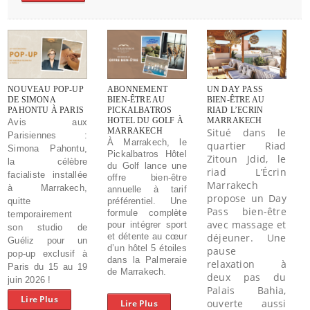
NOUVEAU POP-UP
ABONNEMENT
UN DAY PASS
DE SIMONA
BIEN-ÊTRE AU
BIEN-ÊTRE AU
PAHONTU À PARIS
PICKALBATROS
RIAD L’ECRIN
HOTEL DU GOLF À
MARRAKECH
Avis aux
MARRAKECH
Situé dans le
Parisiennes :
À Marrakech, le
quartier Riad
Simona Pahontu,
Pickalbatros Hôtel
Zitoun Jdid, le
la célèbre
du Golf lance une
riad L’Écrin
facialiste installée
offre bien-être
Marrakech
à Marrakech,
annuelle à tarif
propose un Day
quitte
préférentiel. Une
Pass bien-être
formule complète
temporairement
avec massage et
pour intégrer sport
son studio de
et détente au cœur
déjeuner. Une
Guéliz pour un
d’un hôtel 5 étoiles
pause
pop-up exclusif à
dans la Palmeraie
relaxation à
Paris du 15 au 19
de Marrakech.
deux pas du
juin 2026 !
Palais Bahia,
Lire Plus
ouverte aussi
Lire Plus