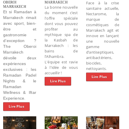
OBEROI
MARRAKECH
Face à la crise
MARRAKECH
La bonne nouvelle
sanitaire actuelle,
Et si Ramadan à
du moment c’est
Nectarome, la
Marrakech rimait
l'offre spéciale
marque de
avec sport, bien-
dont vous pouvez
cosmétiques de
profiter au
être et
Marrakech agit et
mythique spa de
gastronomie
innove en lançant
la Kasbah de
d’exception ?
une nouvelle
Marrakech : les
The Oberoi
gamme
bains de
d’antiseptiques,
Marrakech
l’Alhambra.
antibactériens,
dévoile deux
L'équipe est ravie
biocides,
expériences
à l'idée de vous
nettoyants.
exclusives : les
accueillir !
Ramadan Padel
Lire Plus
Nights
& le
Lire Plus
Ramadan
Wellness & Iftar
Experience.
Lire Plus