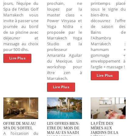
jours, l’équipe du
prochain, ne
printemps placé
Spa de l’Atlas Golf
loupez par la
sous le signe du
Marrakech vous
master class «
bien-être,
invite à passer une
Power Vinyasa et
découvrez l’offre
journée au bord
Yoga Nidra »
de saison des
de sa piscine avec
proposée par le
Bains de
déjeuner et
Marrakech Yoga
l'Alhambra
massage au choix
Studio et la
Marrakech :
pour 500 dhs.
professeur
hammam +
Amaranta Aguilar
gommage +
Lire Plus
du Mexique. Un
enveloppement à
workshop pour
l’argile + massage !
être zen à
Lire Plus
Marrakech.
Lire Plus
OFFRE DE MAI AU
LES OFFRES BIEN-
LA FÊTE DES
SPA DU SOFITEL
ETRE DU MOIS DE
MÈRES AUX
A l’occasion du
MAI AU ES SAADI
JARDINS DE LA