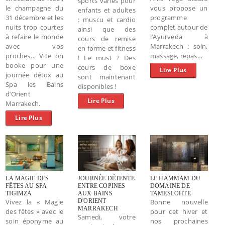
sports variés pour
le champagne du
vous propose un
enfants et adultes
31 décembre et les
programme
: muscu et cardio
nuits trop courtes
complet autour de
ainsi que des
à refaire le monde
l’Ayurveda à
cours de remise
avec vos
Marrakech : soin,
en forme et fitness
proches… Vite on
massage, repas…
! Le must ? Des
booke pour une
cours de boxe
Lire Plus
journée détox au
sont maintenant
Spa les Bains
disponibles !
d’Orient
Lire Plus
Marrakech.
Lire Plus
LA MAGIE DES
JOURNÉE DÉTENTE
LE HAMMAM DU
FÊTES AU SPA
ENTRE COPINES
DOMAINE DE
TIGIMZA
AUX BAINS
TAMESLOHTE
Vivez la « Magie
D'ORIENT
Bonne nouvelle
MARRAKECH
des fêtes » avec le
pour cet hiver et
Samedi, votre
soin éponyme au
nos prochaines