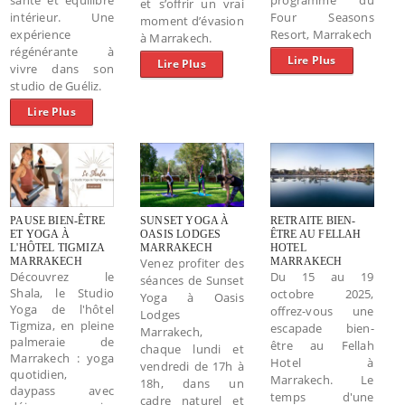
et s’offrir un vrai
intérieur. Une
Four Seasons
moment d’évasion
expérience
Resort, Marrakech
à Marrakech.
régénérante à
Lire Plus
Lire Plus
vivre dans son
studio de Guéliz.
Lire Plus
PAUSE BIEN-ÊTRE
SUNSET YOGA À
RETRAITE BIEN-
ET YOGA À
OASIS LODGES
ÊTRE AU FELLAH
L'HÔTEL TIGMIZA
MARRAKECH
HOTEL
MARRAKECH
Venez profiter des
MARRAKECH
Découvrez le
Du 15 au 19
séances de Sunset
Shala, le Studio
octobre 2025,
Yoga à Oasis
Yoga de l'hôtel
offrez-vous une
Lodges
Tigmiza, en pleine
escapade bien-
Marrakech,
palmeraie de
être
au Fellah
chaque lundi et
Marrakech : yoga
Hotel à
vendredi de 17h à
quotidien,
Marrakech. Le
18h, dans un
daypass avec
temps d'une
cadre naturel et