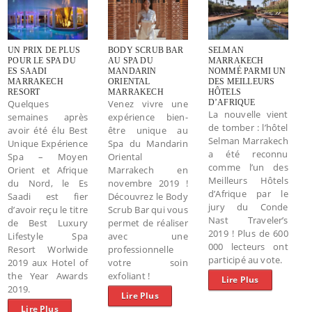
UN PRIX DE PLUS
BODY SCRUB BAR
SELMAN
POUR LE SPA DU
AU SPA DU
MARRAKECH
ES SAADI
MANDARIN
NOMMÉ PARMI UN
MARRAKECH
ORIENTAL
DES MEILLEURS
RESORT
MARRAKECH
HÔTELS
Quelques
Venez vivre une
D’AFRIQUE
La nouvelle vient
semaines après
expérience bien-
de tomber : l’hôtel
avoir été élu Best
être unique au
Selman Marrakech
Unique Expérience
Spa du Mandarin
a été reconnu
Spa – Moyen
Oriental
comme l’un des
Orient et Afrique
Marrakech en
Meilleurs Hôtels
du Nord, le Es
novembre 2019 !
d’Afrique par le
Saadi est fier
Découvrez le Body
jury du Conde
d’avoir reçu le titre
Scrub Bar qui vous
Nast Traveler’s
de Best Luxury
permet de réaliser
2019 ! Plus de 600
Lifestyle Spa
avec une
000 lecteurs ont
Resort Worlwide
professionnelle
participé au vote.
2019 aux Hotel of
votre soin
the Year Awards
exfoliant !
Lire Plus
2019.
Lire Plus
Lire Plus