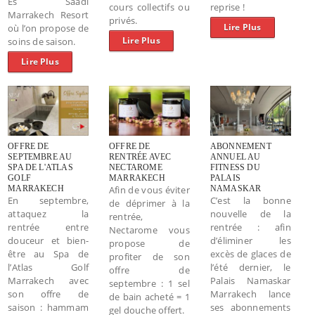
Es Saadi
cours collectifs ou
reprise !
Marrakech Resort
privés.
Lire Plus
où l’on propose de
Lire Plus
soins de saison.
Lire Plus
OFFRE DE
OFFRE DE
ABONNEMENT
SEPTEMBRE AU
RENTRÉE AVEC
ANNUEL AU
SPA DE L'ATLAS
NECTAROME
FITNESS DU
GOLF
MARRAKECH
PALAIS
MARRAKECH
Afin de vous éviter
NAMASKAR
En septembre,
C’est la bonne
de déprimer à la
attaquez la
nouvelle de la
rentrée,
rentrée entre
rentrée : afin
Nectarome vous
douceur et bien-
d’éliminer les
propose de
être au Spa de
excès de glaces de
profiter de son
l’Atlas Golf
l’été dernier, le
offre de
Marrakech avec
Palais Namaskar
septembre : 1 sel
son offre de
Marrakech lance
de bain acheté = 1
saison : hammam
ses abonnements
gel douche offert.