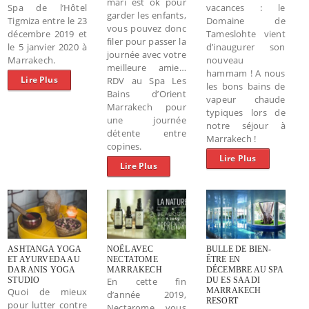
mari est ok pour
Spa de l’Hôtel
vacances : le
garder les enfants,
Tigmiza entre le 23
Domaine de
vous pouvez donc
décembre 2019 et
Tameslohte vient
filer pour passer la
le 5 janvier 2020 à
d’inaugurer son
journée avec votre
Marrakech.
nouveau
meilleure amie…
hammam ! A nous
Lire Plus
RDV au Spa Les
les bons bains de
Bains d’Orient
vapeur chaude
Marrakech pour
typiques lors de
une journée
notre séjour à
détente entre
Marrakech !
copines.
Lire Plus
Lire Plus
ASHTANGA YOGA
NOËL AVEC
BULLE DE BIEN-
ET AYURVEDA AU
NECTATOME
ÊTRE EN
DAR ANIS YOGA
MARRAKECH
DÉCEMBRE AU SPA
STUDIO
En cette fin
DU ES SAADI
Quoi de mieux
MARRAKECH
d’année 2019,
RESORT
pour lutter contre
Nectarome vous