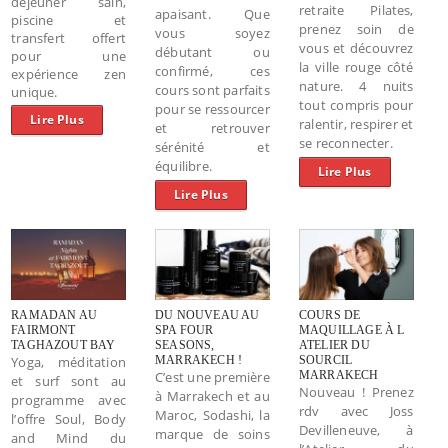
déjeuner sain,
retraite Pilates,
apaisant. Que
piscine et
prenez soin de
vous soyez
transfert offert
vous et découvrez
débutant ou
pour une
la ville rouge côté
confirmé, ces
expérience zen
nature. 4 nuits
cours sont parfaits
unique.
tout compris pour
pour se ressourcer
Lire Plus
ralentir, respirer et
et retrouver
se reconnecter.
sérénité et
équilibre.
Lire Plus
Lire Plus
RAMADAN AU
DU NOUVEAU AU
COURS DE
FAIRMONT
SPA FOUR
MAQUILLAGE À L
TAGHAZOUT BAY
SEASONS,
ATELIER DU
Yoga, méditation
MARRAKECH !
SOURCIL
C’est une première
MARRAKECH
et surf sont au
Nouveau ! Prenez
à Marrakech et au
programme avec
rdv avec Joss
Maroc, Sodashi, la
l’offre Soul, Body
Devilleneuve, à
marque de soins
and Mind du