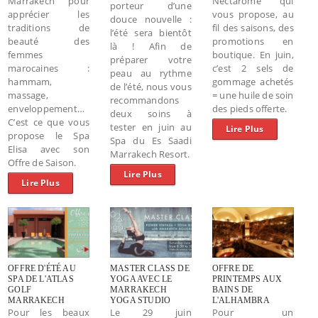
Marrakech pour
Nectarome qui
porteur d’une
apprécier les
vous propose, au
douce nouvelle :
traditions de
fil des saisons, des
l’été sera bientôt
beauté des
promotions en
là ! Afin de
femmes
boutique. En juin,
préparer votre
marocaines :
c’est 2 sels de
peau au rythme
hammam,
gommage achetés
de l’été, nous vous
massage,
= une huile de soin
recommandons
enveloppement…
des pieds offerte.
deux soins à
C’est ce que vous
tester en juin au
Lire Plus
propose le Spa
Spa du Es Saadi
Elisa avec son
Marrakech Resort.
Offre de Saison.
Lire Plus
Lire Plus
OFFRE D'ÉTÉ AU
MASTER CLASS DE
OFFRE DE
SPA DE L'ATLAS
YOGA AVEC LE
PRINTEMPS AUX
GOLF
MARRAKECH
BAINS DE
MARRAKECH
YOGA STUDIO
L'ALHAMBRA
Pour les beaux
Le 29 juin
Pour un