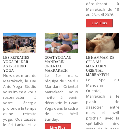
dérouleront à
Marrakech du 18
au 28 avril 2026.
Lire Plus
LES RETRAITES
GOAT YOGA AU
LE HAMMAM DE
YOGA DU DAR
MANDARIN
CÉLA AU
ANIS STUDIO
ORIENTAL
MANDARIN
YOGA
MARRAKECH
ORIENTAL
Hors des murs de
Le 1er mars,
MARRAKECH
Le Spa du
Marrakech, le Dar
l’équipe du Spa du
Mandarin
Anis Yoga Studio
Mandarin Oriental
Oriental,
vous invite à vous
Marrakech, vous
Marrakech a le
reconnecter à
invite à venir
plaisir de
votre énergie
découvrir le Goat
s’associer entre
profonde le temps
Yoga dans le cadre
mars et avril
d’une retraite
de ses Well
prochain avec la
yoga. Ouarzazate,
Sunday.
spécialiste des
le Sri Lanka et la
Lire Plus
soins de la peau