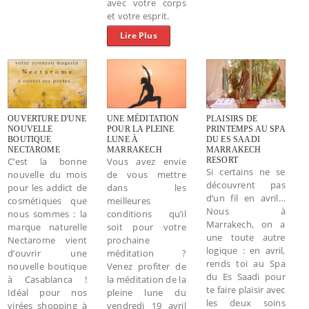
avec votre corps
et votre esprit.
Lire Plus
OUVERTURE D'UNE
UNE MÉDITATION
PLAISIRS DE
NOUVELLE
POUR LA PLEINE
PRINTEMPS AU SPA
BOUTIQUE
LUNE À
DU ES SAADI
NECTAROME
MARRAKECH
MARRAKECH
C’est la bonne
Vous avez envie
RESORT
Si certains ne se
nouvelle du mois
de vous mettre
découvrent pas
pour les addict de
dans les
d’un fil en avril…
cosmétiques que
meilleures
Nous à
nous sommes : la
conditions qu’il
Marrakech, on a
marque naturelle
soit pour votre
une toute autre
Nectarome vient
prochaine
logique : en avril,
d’ouvrir une
méditation ?
rends toi au Spa
nouvelle boutique
Venez profiter de
du Es Saadi pour
à Casablanca !
la méditation de la
te faire plaisir avec
Idéal pour nos
pleine lune du
les deux soins
virées shopping à
vendredi 19 avril