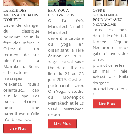
LA FÊTE DES
EPIC YOGA
OFFRE
MÈRES AUX BAINS
FESTIVAL 2019
GOURMANDE
D'ORIENT
On l’a rêvé,
POUR MAI AVEC
Envie de changer
NECTAROME
Marrakech l’a fait !
Tous les mois,
du classique
Marrakech
depuis le début de
bouquet pour la
devient la capitale
l’année, l’équipe
fête des mères ?
du yoga en
Nectarome nous
Offrez-lui un
organisant la 1ére
gâte à travers des
moment de pur
édition de l’EPIC
offres
bien-être à
Yoga Festival. Save
promotionnelles.
Marrakech. Soins
the date ! Il aura
En mai, 1 miel
sublimateurs,
lieu du 21 au 23
acheté = 1 huile
massages
juin 2019. C’est en
d’argane
relaxants, rituels
partenariat avec
aromatisée offerte
orientaux… cap
Om Yoga, le studio
!
sur le spa Les
du Mövenpick
Bains d’Orient
Marrakech et le Es
Lire Plus
pour une
Saadi Marrakech
parenthèse qu’elle
Resort.
n’oubliera pas.
Lire Plus
Lire Plus