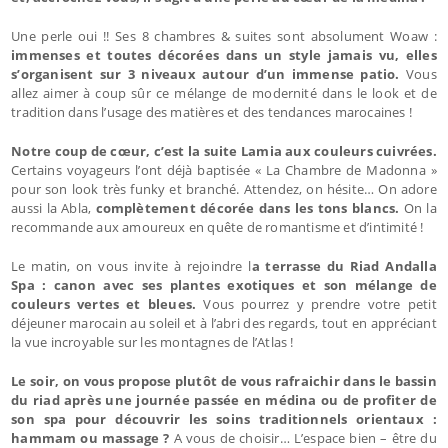
Une perle oui !! Ses 8 chambres & suites sont absolument Woaw :
immenses et toutes décorées dans un style jamais vu, elles
s’organisent sur 3 niveaux autour d’un immense patio.
Vous
allez aimer à coup sûr ce mélange de modernité dans le look et de
tradition dans l’usage des matières et des tendances marocaines !
Notre coup de cœur, c’est la suite Lamia aux couleurs cuivrées.
Certains voyageurs l’ont déjà baptisée « La Chambre de Madonna »
pour son look très funky et branché. Attendez, on hésite… On adore
aussi la Abla,
complètement décorée dans les tons blancs.
On la
recommande aux amoureux en quête de romantisme et d’intimité !
Le matin, on vous invite à rejoindre l
a terrasse du Riad Andalla
Spa : canon avec ses plantes exotiques et son mélange de
couleurs vertes et bleues.
Vous pourrez y prendre votre petit
déjeuner marocain au soleil et à l’abri des regards, tout en appréciant
la vue incroyable sur les montagnes de l’Atlas !
Le soir, on vous propose plutôt de vous rafraichir dans le bassin
du riad après une journée passée en médina ou de profiter de
son spa pour découvrir les soins traditionnels orientaux :
hammam ou massage ?
A vous de choisir… L’espace bien – être du