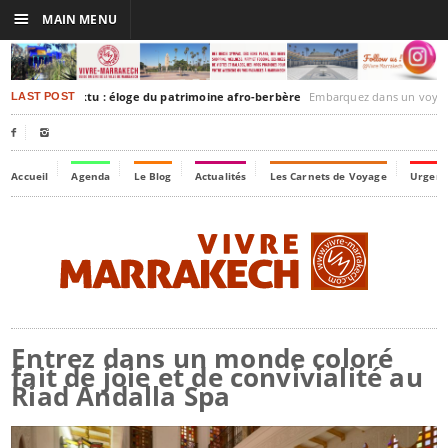
☰
MAIN MENU
akesh-Timbuktu : éloge du patrimoine afro-berbère
Embarquez dans un voyage culturel dans le temps, à
LAST POST


Accueil
Agenda
Le Blog
Actualités
Les Carnets de Voyage
Urgenc
Entrez dans un monde coloré
fait de joie et de convivialité au
Riad Andalla Spa