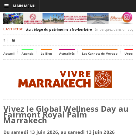
☰
MAIN MENU
akesh-Timbuktu : éloge du patrimoine afro-berbère
Embarquez dans un voyage culturel dans le temps, 
LAST POST


Accueil
Agenda
Le Blog
Actualités
Les Carnets de Voyage
Urgenc
Vivez le Global Wellness Day au
Fairmont Royal Palm
Marrakech
Du samedi 13 juin 2026, au samedi 13 juin 2026