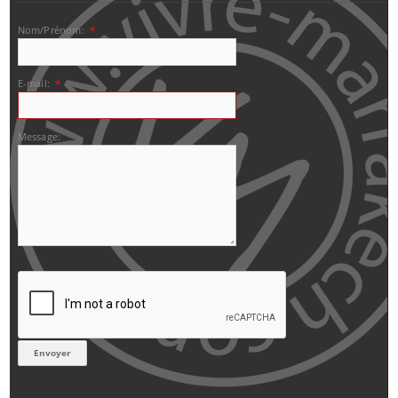
Nom/Prénom:
*
E-mail:
*
Message: