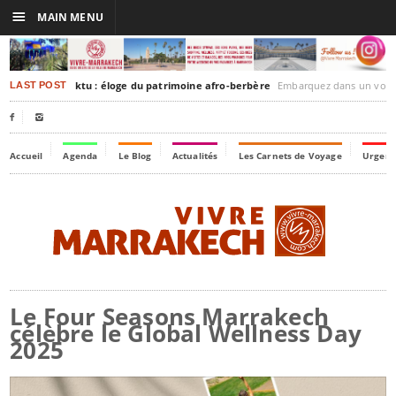
☰
MAIN MENU
rakesh-Timbuktu : éloge du patrimoine afro-berbère
Embarquez dans un voyage culturel dans le temps,
LAST POST


Accueil
Agenda
Le Blog
Actualités
Les Carnets de Voyage
Urgenc
Le Four Seasons Marrakech
célèbre le Global Wellness Day
2025