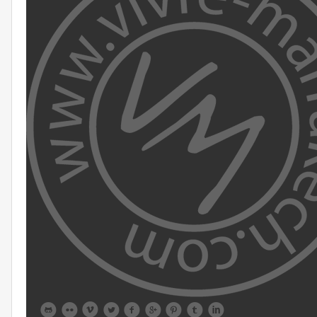








