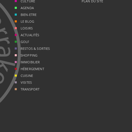
CULTURE
PLAN DU SITE
AGENDA
BIEN-ETRE
LE BLOG
LOISIRS
ACTUALITÉS
GOLF
RESTOS & SORTIES
SHOPPING
IMMOBILIER
HÉBERGEMENT
CUISINE
VISITES
TRANSPORT