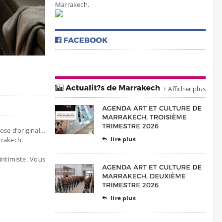
Marrakech.
+ Afficher plus
hose d’original…
lire plus
rrakech.

intimiste. Vous
lire plus
