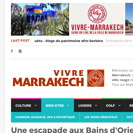
Embarquez dans un voyag


Retrouvez to
Marrakech
s
ville rouge
et
Tout sur Mar