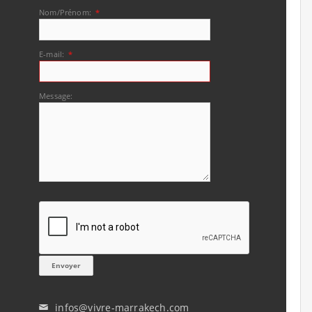
Nom/Prénom:
*
E-mail:
*
Message:
infos@vivre-marrakech.com
✉