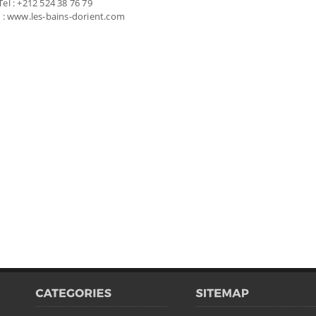
Tel : +212 524 38 76 79
 : www.les-bains-dorient.com