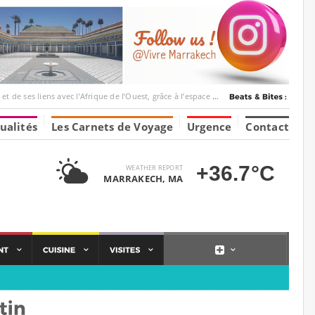
c l’Afrique de l’Ouest, grâce à l’espace Marrakesh-Tumbuktu.
ualités
Les Carnets de Voyage
Urgence
Contact
+36.7°C
WEATHER REPORT
MARRAKECH, MA