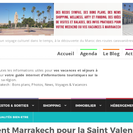
e culturel dans le temps, à la découverte du Maroc des routes caravanières et de ses liens ave
Accueil
Agenda
Le Blog
Act
utes les informations utiles pour
vos vacances et séjours à
ur
votre guide internet d’informations touristiques sur la
 sa région.
rakech : Bons plans, Photos, News, Voyages & Vacances