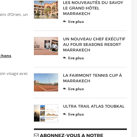
ins d’Orien, un
lire plus

chons
.
lire plus

oin visage avec
lire plus

lire plus
