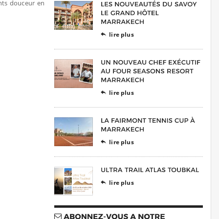
nts douceur en
lire plus

lire plus

lire plus

lire plus
