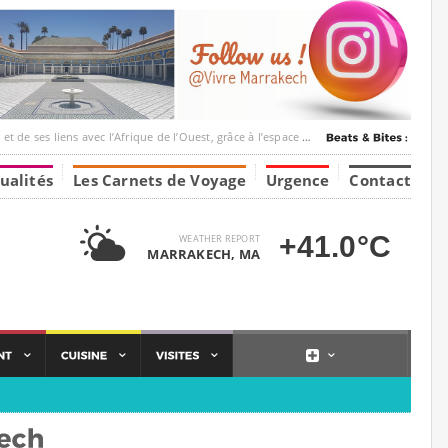
c l’Afrique de l’Ouest, grâce à l’espace Marrakesh-Tumbuktu.
ualités
Les Carnets de Voyage
Urgence
Contact
+41.0°C
WEATHER REPORT
MARRAKECH, MA