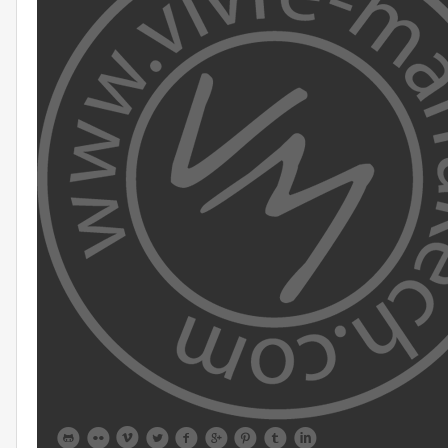








