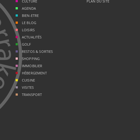
CULTURE
PLAN DU SITE
AGENDA
BIEN-ETRE
LE BLOG
LOISIRS
ACTUALITÉS
GOLF
RESTOS & SORTIES
SHOPPING
IMMOBILIER
HÉBERGEMENT
CUISINE
VISITES
TRANSPORT