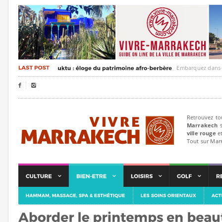
Embarquez dans un voya


Retrouvez to
Marrakech
s
ville rouge
et
Tout sur Mar