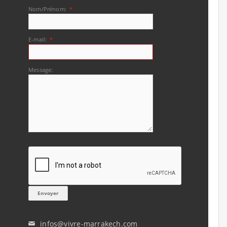
Nom/Prénom:
*
E-mail:
*
Message:
infos@vivre-marrakech.com
✉