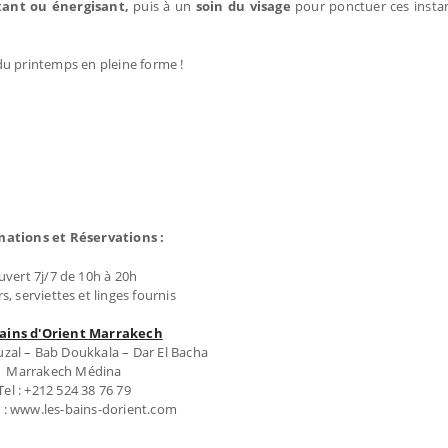
xant ou énergisant,
puis à un
soin du visage
pour ponctuer ces insta
du printemps en pleine forme !
mations et Réservations :
uvert 7j/7 de 10h à 20h
s, serviettes et linges fournis
Bains d'Orient Marrakech
uzal – Bab Doukkala – Dar El Bacha
Marrakech Médina
Tel : +212 524 38 76 79
 : www.les-bains-dorient.com