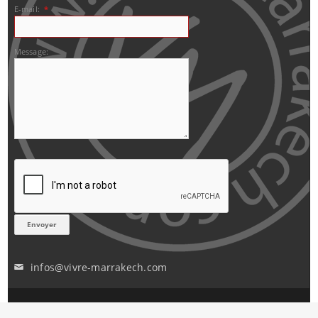
E-mail:
*
Message:
infos@vivre-marrakech.com
✉