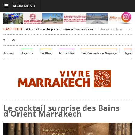
☰
MAIN MENU
rrakesh-Timbuktu : éloge du patrimoine afro-berbère
Embarquez dans un voyage culturel dans le temp
LAST POST


Accueil
Agenda
Le Blog
Actualités
Les Carnets de Voyage
Urgenc
Le cocktail surprise des Bains
d'Orient Marrakech