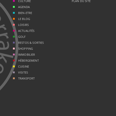
CULTURE
PLAN DU SITE
AGENDA
BIEN-ETRE
LE BLOG
LOISIRS
ACTUALITÉS
GOLF
RESTOS & SORTIES
SHOPPING
IMMOBILIER
HÉBERGEMENT
CUISINE
VISITES
TRANSPORT