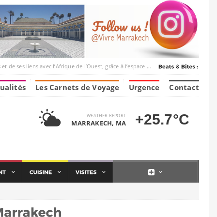
ec l’Afrique de l’Ouest, grâce à l’espace Marrakesh-Tumbuktu.
ualités
Les Carnets de Voyage
Urgence
Contact
+25.7°C
WEATHER REPORT
MARRAKECH, MA