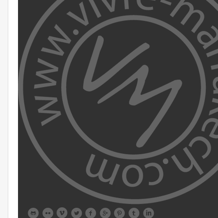








