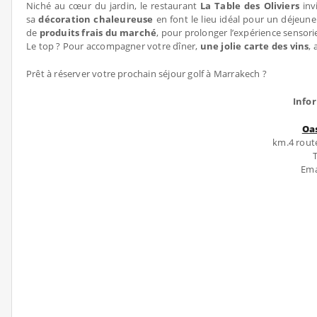
Niché au cœur du jardin, le restaurant
La Table des Oliviers
inv
sa
décoration chaleureuse
en font le lieu idéal pour un déjeuner
de
produits frais du marché
, pour prolonger l’expérience sensori
Le top ? Pour accompagner votre dîner,
une jolie carte des vins
, 
Prêt à réserver votre prochain séjour golf à Marrakech ?
Info
Oa
km.4 rout
Ema