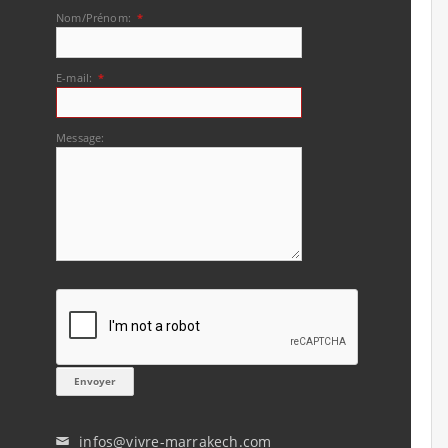
Nom/Prénom:
*
E-mail:
*
Message:
infos@vivre-marrakech.com
✉