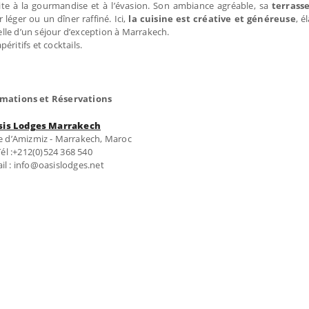
ite à la gourmandise et à l’évasion. Son ambiance agréable, sa
terrass
 léger ou un dîner raffiné. Ici,
la cuisine est créative et généreuse
, é
elle d’un séjour d’exception à Marrakech.
apéritifs et cocktails.
rmations et Réservations
sis Lodges Marrakech
e d’Amizmiz - Marrakech, Maroc
Tél :+212(0)524 368 540
il : info@oasislodges.net