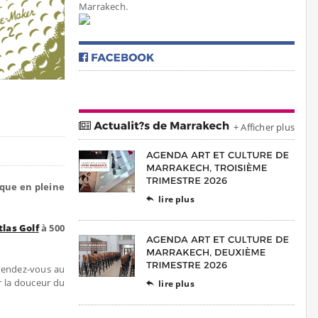
Marrakech.
+ Afficher plus
ique en pleine
lire plus

tlas Golf
à 500
étendez-vous au
 la douceur du
lire plus
