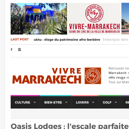
Embarquez dans un voya


Retrouvez to
Marrakech
s
ville rouge
et
Tout sur Mar