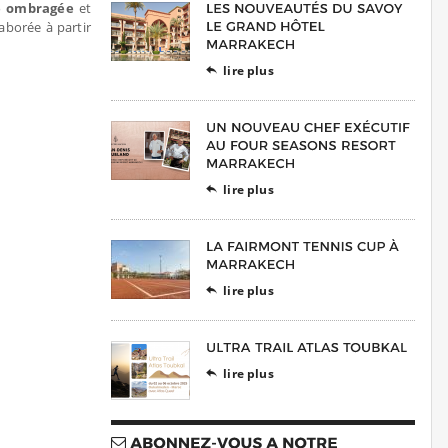
e ombragée
et
laborée à partir
lire plus

lire plus

lire plus

lire plus
