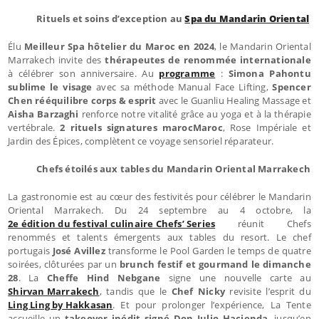
Rituels et soins d’exception au
Spa du Mandarin Oriental
Élu
Meilleur Spa hôtelier du Maroc en 2024
, le Mandarin Oriental
Marrakech invite des
thérapeutes de renommée internationale
à célébrer son anniversaire. Au
programme
:
Simona Pahontu
sublime le visage
avec sa méthode Manual Face Lifting,
Spencer
Chen rééquilibre corps & esprit
avec le Guanliu Healing Massage et
Aisha Barzaghi
renforce notre vitalité grâce au yoga et à la thérapie
vertébrale.
2 rituels signatures marocMaroc
, Rose Impériale et
Jardin des Épices, complètent ce voyage sensoriel réparateur.
Chefs étoilés aux tables du Mandarin Oriental Marrakech
La gastronomie est au cœur des festivités pour célébrer le Mandarin
Oriental Marrakech. Du 24 septembre au 4 octobre, la
2e édition du festival culinaire Chefs’ Series
réunit Chefs
renommés et talents émergents aux tables du resort. Le chef
portugais
José Avillez
transforme le Pool Garden le temps de quatre
soirées, clôturées par un
brunch festif et gourmand le dimanche
28
. La
Cheffe Hind Nebgane
signe une nouvelle carte au
Shirvan Marrakech
, tandis que le
Chef Nicky
revisite l’esprit du
Ling Ling by Hakkasan
. Et pour prolonger l’expérience, La Tente
accueille un
takeover inédit signé Don Julio Hacienda
, jusqu’en