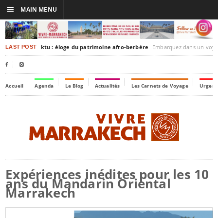
☰
MAIN MENU
akesh-Timbuktu : éloge du patrimoine afro-berbère
Embarquez dans un voyage culturel dans le temps,
LAST POST


Accueil
Agenda
Le Blog
Actualités
Les Carnets de Voyage
Urgenc
Expériences inédites pour les 10
ans du Mandarin Oriental
Marrakech