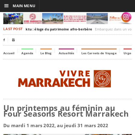
☰
MAIN MENU
rakesh-Timbuktu : éloge du patrimoine afro-berbère
Embarquez dans un voyage culturel dans le temps,
LAST POST


Accueil
Agenda
Le Blog
Actualités
Les Carnets de Voyage
Urgenc
Un printemps au féminin au
Four Seasons Resort Marrakech
Du mardi 1 mars 2022, au jeudi 31 mars 2022