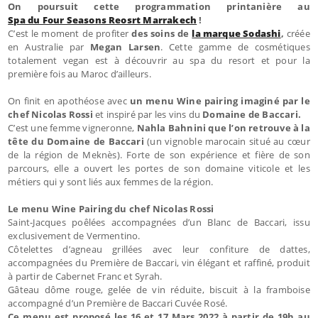
On poursuit cette programmation printanière au
Spa du Four Seasons Reosrt Marrakech
!
C’est le moment de profiter
des soins de
la marque Sodashi
,
créée
en Australie par
Megan Larsen
. Cette gamme de cosmétiques
totalement vegan est à découvrir au spa du resort et pour la
première fois au Maroc d’ailleurs.
On finit en apothéose avec
un menu Wine pairing imaginé par le
chef Nicolas Rossi
et inspiré par les vins du
Domaine de Baccari.
C’est une femme vigneronne,
Nahla Bahnini que l’on retrouve à la
tête du Domaine de Baccari
(un vignoble marocain situé au cœur
de la région de Meknès). Forte de son expérience et fière de son
parcours, elle a ouvert les portes de son domaine viticole et les
métiers qui y sont liés aux femmes de la région.
Le menu Wine Pairing du chef Nicolas Rossi
Saint-Jacques poêlées accompagnées d’un Blanc de Baccari, issu
exclusivement de Vermentino.
Côtelettes d’agneau grillées avec leur confiture de dattes,
accompagnées du Première de Baccari, vin élégant et raffiné, produit
à partir de Cabernet Franc et Syrah.
Gâteau dôme rouge, gelée de vin réduite, biscuit à la framboise
accompagné d’un Première de Baccari Cuvée Rosé.
Ce menu est proposé les 16 et 17 Mars 2022 à partir de 19h au