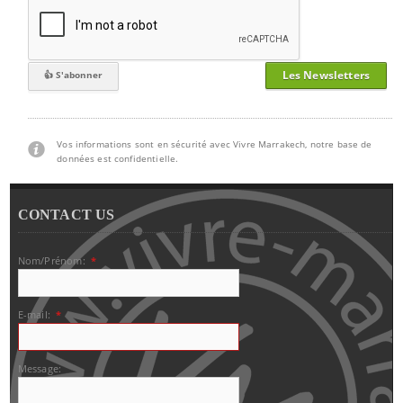
Les Newsletters
Vos informations sont en sécurité avec Vivre Marrakech, notre base de
données est confidentielle.
CONTACT US
Nom/Prénom:
*
E-mail:
*
Message: